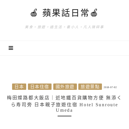
🍎 蘋果話日常🍎
美食。旅遊。過生活。養小人。凡人瑣碎事
日本
日本住宿
國外旅遊
旅遊景點
2018-07-02
梅田燦路都大飯店｜近地鐵百貨購物方便 無添く
ら寿司旁 日本親子旅遊住宿 Hotel Sunroute
Umeda