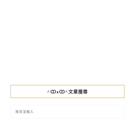
^ↀᴥↀ^文章搜尋