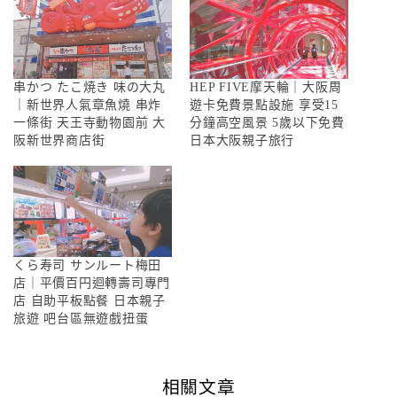
串かつ たこ焼き 味の大丸
HEP FIVE摩天輪｜大阪周
｜新世界人氣章魚燒 串炸
遊卡免費景點設施 享受15
一條街 天王寺動物園前 大
分鐘高空風景 5歲以下免費
阪新世界商店街
日本大阪親子旅行
くら寿司 サンルート梅田
店｜平價百円迴轉壽司專門
店 自助平板點餐 日本親子
旅遊 吧台區無遊戲扭蛋
相關文章