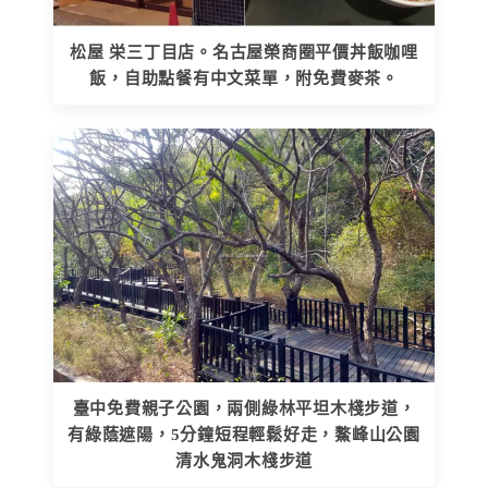
松屋 栄三丁目店。名古屋榮商圈平價丼飯咖哩
飯，自助點餐有中文菜單，附免費麥茶。
臺中免費親子公園，兩側綠林平坦木棧步道，
有綠蔭遮陽，5分鐘短程輕鬆好走，鰲峰山公園
清水鬼洞木棧步道