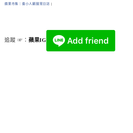
蘋果市集｜養小人顧腸胃日誌
|
追蹤 ☞：
蘋果IG