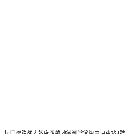
梅田燦路都大飯店距離地鐵御堂筋線中津車站4號