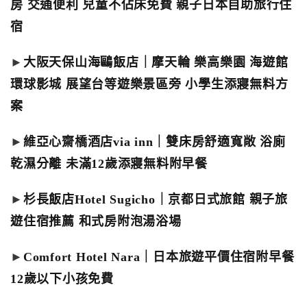
房 交通便利 兒童不佔床免費 親子日本自助旅行住
宿
►
大阪天保山海鷗飯店｜摩天輪 樂高樂園 海遊館
環球影城 展望台等遊樂景區旁 小學生添寢無料方
案
►
維亞心齋橋酒店via inn｜雙床房舒適寬敞 浴廁
乾濕分離 未滿12歲添寢無料附早餐
►
杉長飯店Hotel Sugicho｜京都日式旅館 親子旅
遊住宿推薦 和式房附泡湯浴場
►
Comfort Hotel Nara｜日本旅遊平價住宿附早餐
12歲以下小孩免費