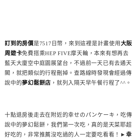
訂到的房價
是7517日幣，來到這裡是計畫使用
大阪
周遊卡
免費搭乘HEP FIVE摩天輪，本來有想再去
藍天大廈空中庭園展望台，不過前一天已有去通天
閣，就把類似的行程刪掉。查路線時發現會經過傳
說中的
夢幻鬆餅店
，就列入隔天早午餐行程了^^。
十點退房後走去在附近的幸せのパンケーキ，吃傳
說中的夢幻鬆餅，我們第一次吃，真的是天菜耶超
好吃的，非常推薦沒吃過的人一定要吃看看！►
幸