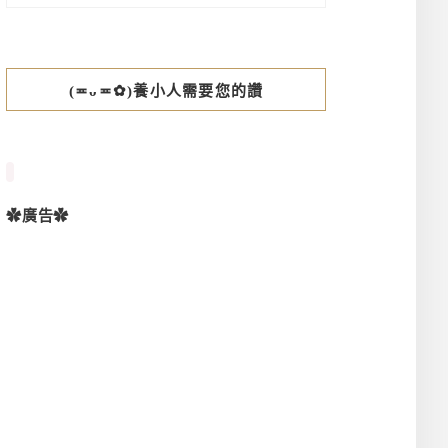
(≖ᴗ≖✿)養小人需要您的讚
✿廣告✿