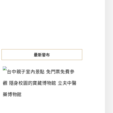
最新發布
台
中
親
子
室
內
景
點
免
門