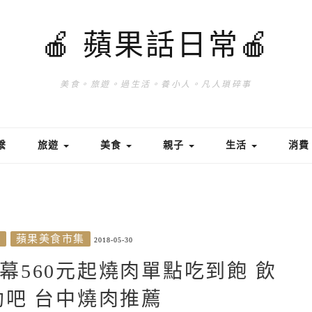
🍎 蘋果話日常🍎
美食。旅遊。過生活。養小人。凡人瑣碎事
繫
旅遊
美食
親子
生活
消
約
蘋果美食市集
2018-05-30
幕560元起燒肉單點吃到飽 飲
吧 台中燒肉推薦