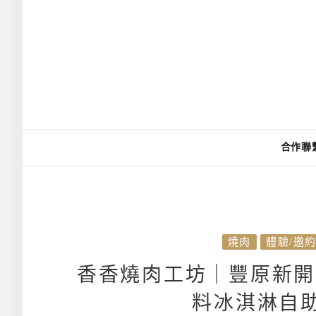
合作聯
燒肉
體驗/邀
香香燒肉工坊｜豐原新開
料冰淇淋自助