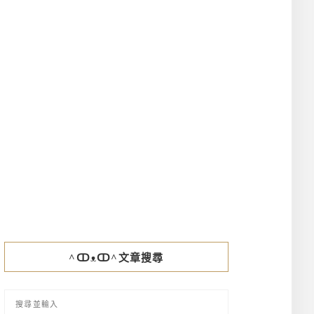
^ↀᴥↀ^文章搜尋