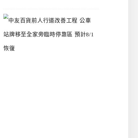
中
友
百
貨
前
人
行
道
改
善
工
程
公
車
站
牌
移
至
全
家
旁
臨