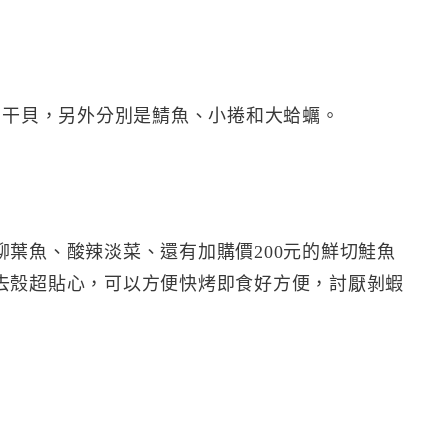
和干貝，另外分別是鯖魚、小捲和大蛤蠣。
葉魚、酸辣淡菜、還有加購價200元的鮮切鮭魚
去殼超貼心，可以方便快烤即食好方便，討厭剝蝦