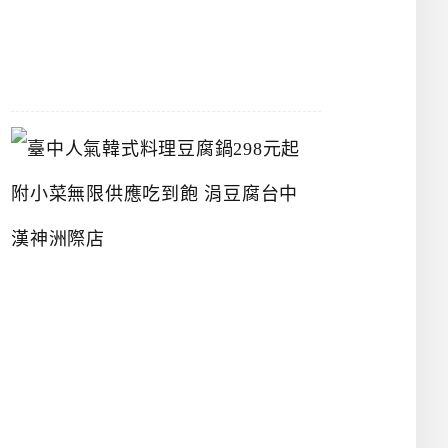
07-
26
臺
中
人
氣
韓
式
料
理
豆
腐
鍋
2
9
8
元
起
附
小