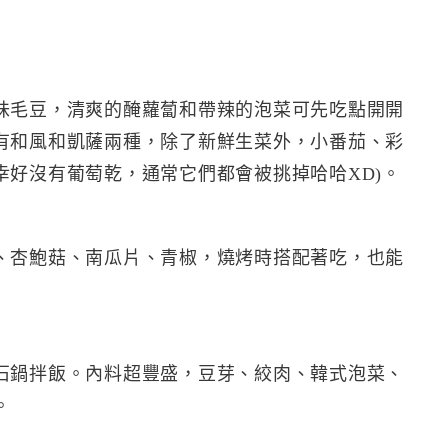
♡
味毛豆，清爽的醃蘿蔔和帶辣的泡菜可先吃點開開
有和風和凱薩兩種，除了新鮮生菜外，小番茄、彩
幸好沒有葡萄乾，通常它們都會被挑掉哈哈XD)。
、杏鮑菇、南瓜片、青椒，燒烤時搭配著吃，也能
石鍋拌飯。內料超豐盛，豆芽、絞肉、韓式泡菜、
。