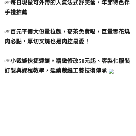
☞
每日現做可外帶的人氣法式舒芙蕾，年節特色伴
手禮推薦
☞
百元平價大份量拉麵，麥茶免費喝，巨量雪花燒
肉必點，厚切叉燒也是肉控最愛！
☞
小裁縫快捷連鎖。精緻修改50元起、客製化服裝
訂製與課程教學，延續裁縫工藝技術傳承