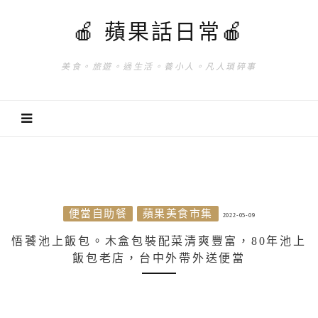
🍎 蘋果話日常🍎
美食。旅遊。過生活。養小人。凡人瑣碎事
便當自助餐
蘋果美食市集
2022-05-09
悟饕池上飯包。木盒包裝配菜清爽豐富，80年池上
飯包老店，台中外帶外送便當