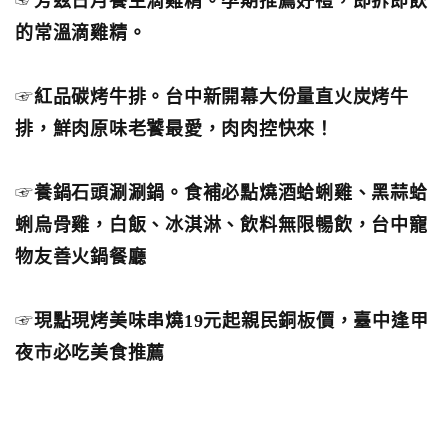
☞
芳茲日月養生滴雞精。孕期推薦好禮，即拆即飲
的常溫滴雞精。
☞
紅品碳烤牛排。台中新開幕大份量直火炭烤牛
排，鮮肉原味老饕最愛，肉肉控快來！
☞
養鍋石頭涮涮鍋。食補必點燒酒蛤蜊雞、黑蒜蛤
蜊烏骨雞，白飯、冰淇淋、飲料無限暢飲，台中寵
物友善火鍋餐廳
☞
現點現烤美味串燒19元起親民銅板價，臺中逢甲
夜市必吃美食推薦