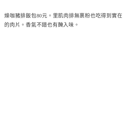
燥咖豬排飯包80元。里肌肉排無裹粉也吃得到實在
的肉片。香氣不錯也有醃入味。