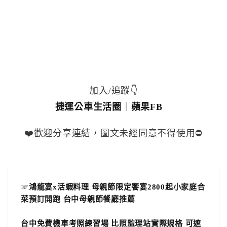
加入/追蹤👇
捷運公車生活圈
｜
蘋果FB
❤️歡迎分享連結，圖文未經同意不得使用⛔️
☞
鴻龍宴x活蝦料理 母親節限定饗宴2800起小家庭合
菜預訂開跑 台中母親節餐廳推薦
台中免費機車考照練習場 比照監理站實際規格 可遮