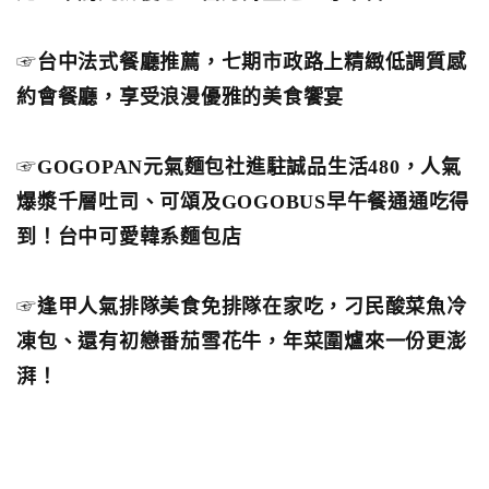
☞
台中法式餐廳推薦，七期市政路上精緻低調質感
約會餐廳，享受浪漫優雅的美食饗宴
☞
GOGOPAN元氣麵包社進駐誠品生活480，人氣
爆漿千層吐司、可頌及GOGOBUS早午餐通通吃得
到！台中可愛韓系麵包店
☞
逢甲人氣排隊美食免排隊在家吃，刁民酸菜魚冷
凍包、還有初戀番茄雪花牛，年菜圍爐來一份更澎
湃！