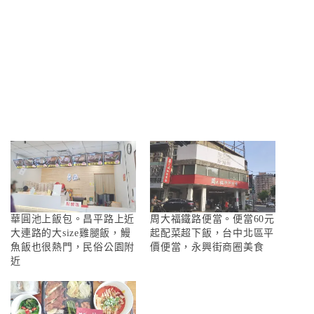
華圓池上飯包。昌平路上近
周大福鐵路便當。便當60元
大連路的大size雞腿飯，鰻
起配菜超下飯，台中北區平
魚飯也很熱門，民俗公園附
價便當，永興街商圈美食
近