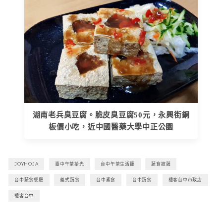
湖南老兵臭豆腐。脆皮臭豆腐50元，永興街銅
板價小吃，近中國醫藥大學中正公園
JOYHOJA
臺中午茶拾光
台中午茶生活節
蔬食披薩
台中蔬食餐廳
義式蔬食
台中素食
台中蔬食
禮客台中市政店
禮客台中