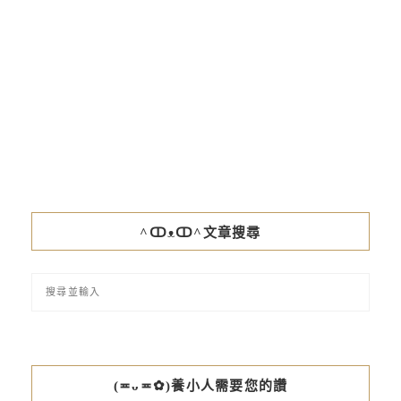
^ↀᴥↀ^文章搜尋
(≖ᴗ≖✿)養小人需要您的讚