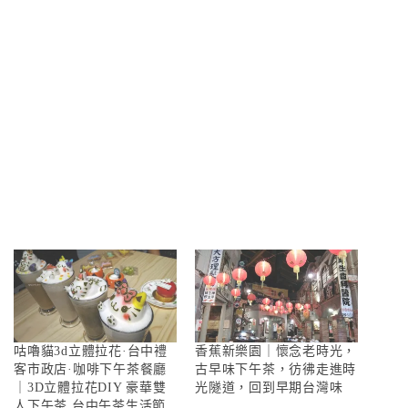
咕嚕貓3d立體拉花·台中禮
香蕉新樂園｜懷念老時光，
客市政店·咖啡下午茶餐廳
古早味下午茶，彷彿走進時
｜3D立體拉花DIY 豪華雙
光隧道，回到早期台灣味
人下午茶 台中午茶生活節