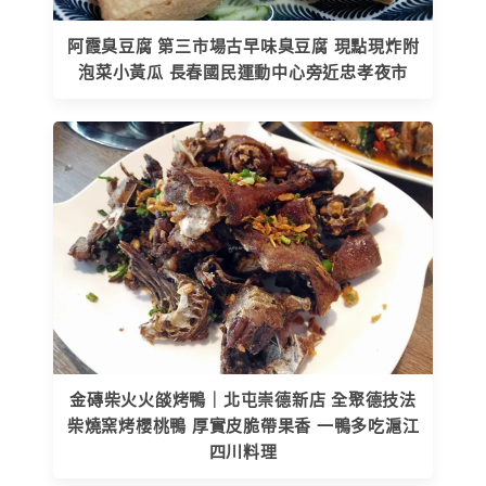
阿霞臭豆腐 第三市場古早味臭豆腐 現點現炸附
泡菜小黃瓜 長春國民運動中心旁近忠孝夜市
金磚柴火火燄烤鴨｜北屯崇德新店 全聚德技法
柴燒窯烤櫻桃鴨 厚實皮脆帶果香 一鴨多吃滬江
四川料理