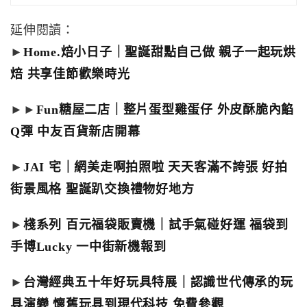
延伸閱讀：
►
Home.焙小日子｜聖誕甜點自己做 親子一起玩烘
焙 共享佳節歡樂時光
►►
Fun糖屋二店｜整片蛋型雞蛋仔 外皮酥脆內餡
Q彈 中友百貨新店開幕
►
JAI 宅｜網美走啊拍照啦 天天客滿不誇張 好拍
街景風格 聖誕趴交換禮物好地方
►
棧系列 百元福袋販賣機｜試手氣碰好運 福袋到
手博Lucky 一中街新機報到
►
台灣經典五十年好玩具特展｜認識世代傳承的玩
具演變 懷舊玩具到現代科技 免費參觀