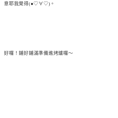
意耶我覺得(●♡∀♡)。
好囉！鋪好鋪滿準備進烤爐囉～