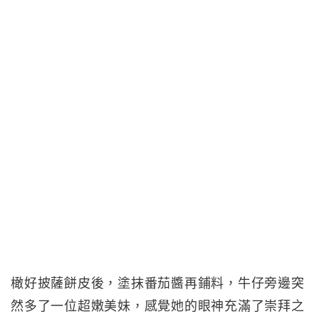
橄好披薩餅皮後，塗抹番茄醬再鋪料，牛仔旁邊突
然多了一位超嫩美妹，感覺她的眼神充滿了崇拜之