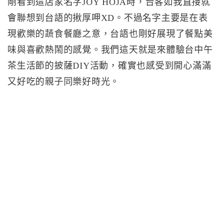
剛看到這店家名字JOY HOJA時，台客如我直接就
會聯想到台語的揪厚呷XD。不過名字主要是在表
現歡樂的蔬食餐廳之意，台語也剛好展現了餐點美
味與喜歡熱鬧的感覺。我們這天就是來體驗台中午
茶生活節的披薩DIY活動，確實也感受到開心滿滿
又好吃的親子同樂好時光。