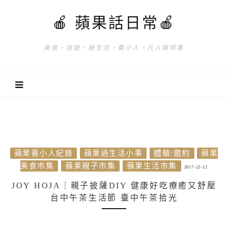
🍎 蘋果話日常🍎
美食。旅遊。過生活。養小人。凡人瑣碎事
蘋果養小人紀錄
蘋果過生活小事
體驗/邀約
蘋果
美食市集
蘋果親子市集
蘋果生活市集
2017-12-12
JOY HOJA｜親子披薩DIY 健康好吃療癒又舒壓
台中午茶生活節 臺中午茶拾光