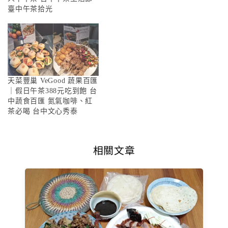
臺中午茶拾光
天菜豐巢 VeGood 蔬果百匯
｜假日午茶388元吃到飽 台
中蔬食百匯 氮氣咖啡、紅
茶必喝 台中文心秀泰
相關文章