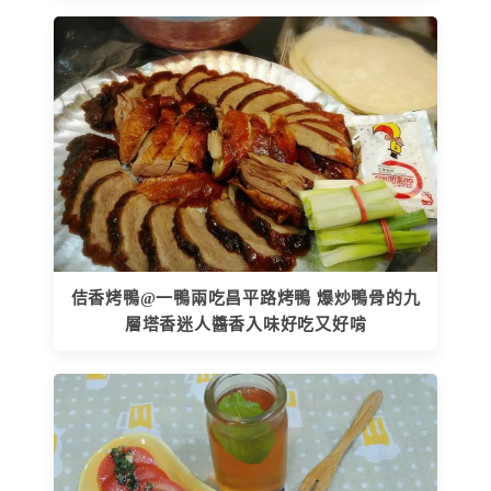
佶香烤鴨@一鴨兩吃昌平路烤鴨 爆炒鴨骨的九
層塔香迷人醬香入味好吃又好啃