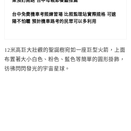
菜預訂開跑 台中母親節餐廳推薦
台中免費機車考照練習場 比照監理站實際規格 可遮
陽不怕曬 預計機車路考的民眾可以多利用
12米高巨大壯觀的聖誕樹宛如一座巨型火箭，上面
布置著大小白色、粉色、藍色等簡單的圓形掛飾，
彷彿閃閃發光的宇宙星球。