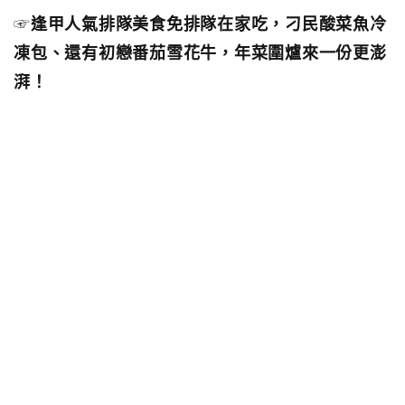
☞
逢甲人氣排隊美食免排隊在家吃，刁民酸菜魚冷
凍包、還有初戀番茄雪花牛，年菜圍爐來一份更澎
湃！