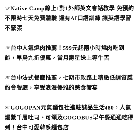
☞
Native Camp線上1對1外師英文會話教學 免預約
不限時七天免費體驗 還有AI口語訓練 讓英語學習
不緊張
☞
台中人氣燒肉推薦！599元起兩小時燒肉吃到
飽，早鳥九折優惠，當月壽星送上等牛舌
☞
台中法式餐廳推薦，七期市政路上精緻低調質感
約會餐廳，享受浪漫優雅的美食饗宴
☞
GOGOPAN元氣麵包社進駐誠品生活480，人氣
爆漿千層吐司、可頌及GOGOBUS早午餐通通吃得
到！台中可愛韓系麵包店