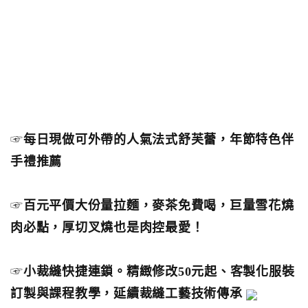
☞
每日現做可外帶的人氣法式舒芙蕾，年節特色伴
手禮推薦
☞
百元平價大份量拉麵，麥茶免費喝，巨量雪花燒
肉必點，厚切叉燒也是肉控最愛！
☞
小裁縫快捷連鎖。精緻修改50元起、客製化服裝
訂製與課程教學，延續裁縫工藝技術傳承