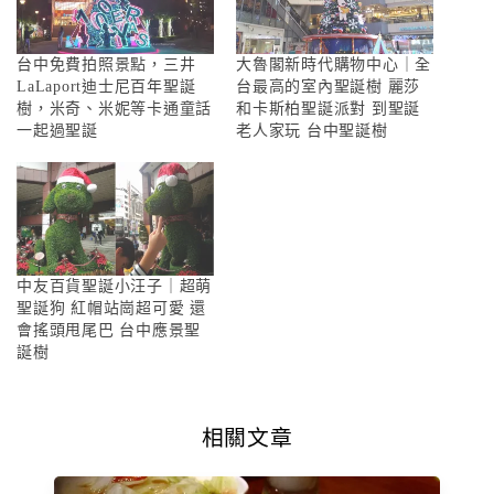
台中免費拍照景點，三井
大魯閣新時代購物中心｜全
LaLaport迪士尼百年聖誕
台最高的室內聖誕樹 麗莎
樹，米奇、米妮等卡通童話
和卡斯柏聖誕派對 到聖誕
一起過聖誕
老人家玩 台中聖誕樹
中友百貨聖誕小汪子｜超萌
聖誕狗 紅帽站崗超可愛 還
會搖頭甩尾巴 台中應景聖
誕樹
相關文章