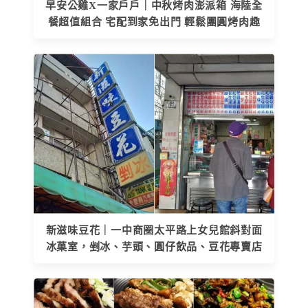
早安公雞X一家戶戶｜中秋烤肉澎派箱 海陸全
餐超值組合 宅配到家免出門 輕鬆團圓烤肉趣
新滋味豆花｜一中商圈太平路上女兒館斜對面
冰菓室，剉冰、芋頭、圓仔飲品、豆花專賣店