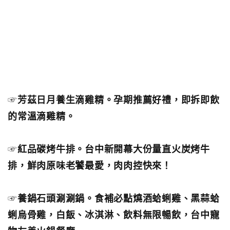
☞
芳茲日月養生滴雞精。孕期推薦好禮，即拆即飲
的常溫滴雞精。
☞
紅品碳烤牛排。台中新開幕大份量直火炭烤牛
排，鮮肉原味老饕最愛，肉肉控快來！
☞
養鍋石頭涮涮鍋。食補必點燒酒蛤蜊雞、黑蒜蛤
蜊烏骨雞，白飯、冰淇淋、飲料無限暢飲，台中寵