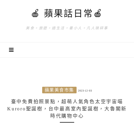
🍎 蘋果話日常🍎
美食。旅遊。過生活。養小人。凡人瑣碎事
蘋果美食市集
2023-12-03
臺中免費拍照景點，超萌人氣角色太空宇宙喵
Kuroro聖誕樹，台中最高室內聖誕樹，大魯閣新
時代購物中心