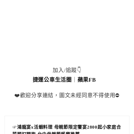
加入/追蹤👇
捷運公車生活圈
｜
蘋果FB
❤️歡迎分享連結，圖文未經同意不得使用⛔️
☞
鴻龍宴x活蝦料理 母親節限定饗宴2800起小家庭合