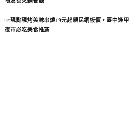
物友善火鍋餐廳
☞
現點現烤美味串燒19元起親民銅板價，臺中逢甲
夜市必吃美食推薦