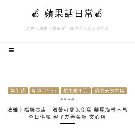
🍎 蘋果話日常🍎
美食。旅遊。過生活。養小人。凡人瑣碎事
早午餐
咖啡下午茶
蘋果吃不完
蘋果美食市集
2018-12-26
法雅幸福概念店｜溫馨可愛兔兔窩 華麗旋轉木馬
全日供餐 親子友善餐廳 文心店