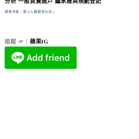
分析 一般買賣過戶 繼承贈與規劃登記
蘋果市集｜養小人顧腸胃日誌
|
追蹤 ☞：
蘋果IG