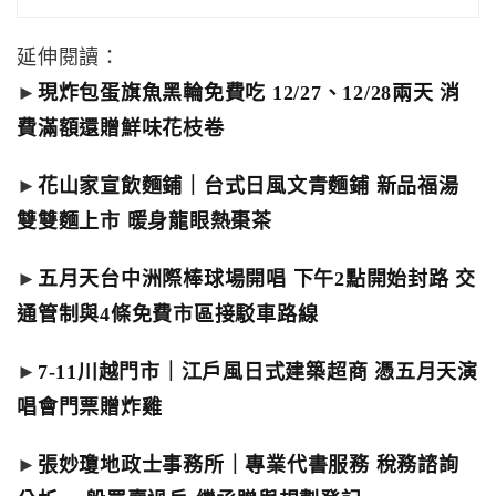
延伸閱讀：
►
現炸包蛋旗魚黑輪免費吃 12/27、12/28兩天 消
費滿額還贈鮮味花枝卷
►
花山家宣飲麵鋪｜台式日風文青麵鋪 新品福湯
雙雙麵上市 暖身龍眼熱棗茶
►
五月天台中洲際棒球場開唱 下午2點開始封路 交
通管制與4條免費市區接駁車路線
►
7-11川越門市｜江戶風日式建築超商 憑五月天演
唱會門票贈炸雞
►
張妙瓊地政士事務所｜專業代書服務 稅務諮詢