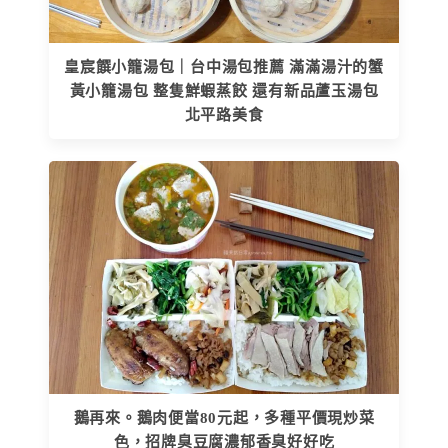
皇宸饌小籠湯包｜台中湯包推薦 滿滿湯汁的蟹
黃小籠湯包 整隻鮮蝦蒸餃 還有新品蘆玉湯包
北平路美食
鵝再來。鵝肉便當80元起，多種平價現炒菜
色，招牌臭豆腐濃郁香臭好好吃