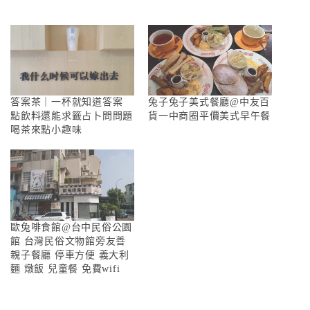
答案茶｜一杯就知道答案
兔子兔子美式餐廳@中友百
點飲料還能求籤占卜問問題
貨一中商圈平價美式早午餐
喝茶來點小趣味
歐兔啡食館@台中民俗公園
館 台灣民俗文物館旁友善
親子餐廳 停車方便 義大利
麵 燉飯 兒童餐 免費wifi