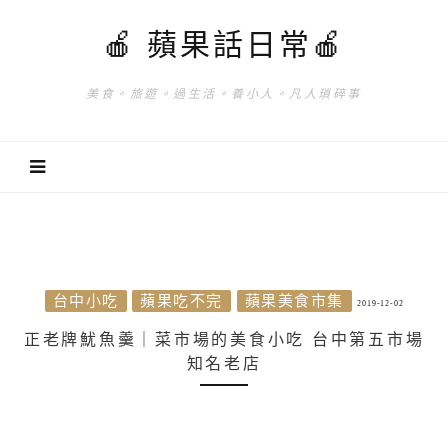
🍎 蘋果話日常🍎
美食。旅遊。過生活。養小人。凡人瑣碎事
台中小吃
蘋果吃不完
蘋果美食市集
2019-12-02
正老牌魷魚羹｜菜市場的美食小吃 台中第五市場
知名老店