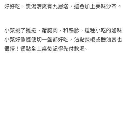
好好吃，羹湯清爽有九層塔，還會加上美味沙茶。
小菜挑了雞捲、豬腱肉、和鴨胗，這種小吃的滷味
小菜好像隨便切一盤都好吃，沾點辣椒或醬油膏也
很搭！餐點全上桌後記得先付款喔~