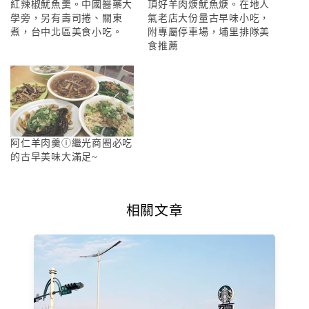
紅辣椒魷魚羹。中國醫藥大
頂好羊肉焿魷魚焿。在地人
學旁，另有壽司捲、關東
氣老店大份量古早味小吃，
煮，台中北區美食小吃。
附專屬停車場，埔里排隊美
食推薦
阿仁羊肉羹ⓘ繼光商圈必吃
的古早美味大滿足~
相關文章