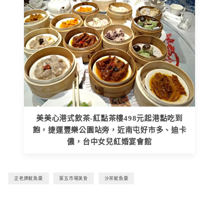
美美心港式飲茶-紅點茶樓498元起港點吃到
飽，捷運豐樂公園站旁，近南屯好市多、迪卡
儂，台中女兒紅婚宴會館
正老牌魷魚羹
第五市場美食
沙茶魷魚羹