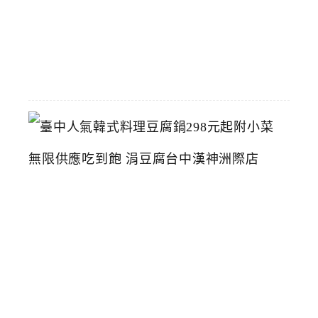
2026-
07-
26
臺
中
人
氣
韓
式
料
理
豆
腐
鍋
2
9
8
元
起