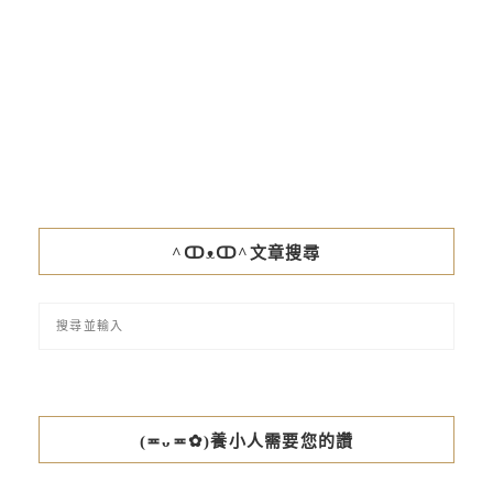
^ↀᴥↀ^文章搜尋
(≖ᴗ≖✿)養小人需要您的讚