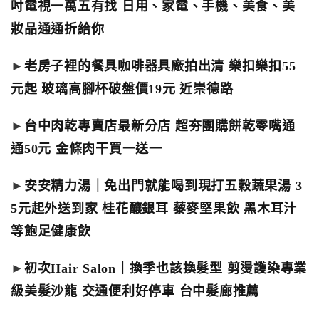
吋電視一萬五有找 日用、家電、手機、美食、美
妝品通通折給你
►
老房子裡的餐具咖啡器具廠拍出清 樂扣樂扣55
元起 玻璃高腳杯破盤價19元 近崇德路
►
台中肉乾專賣店最新分店 超夯團購餅乾零嘴通
通50元 金條肉干買一送一
►
安安精力湯｜免出門就能喝到現打五穀蔬果湯 3
5元起外送到家 桂花釀銀耳 藜麥堅果飲 黑木耳汁
等飽足健康飲
►
初次Hair Salon｜換季也該換髮型 剪燙護染專業
級美髮沙龍 交通便利好停車 台中髮廊推薦