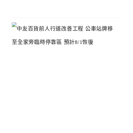
22
中
友
百
貨
前
人
行
道
改
善
工
程
公
車
站
牌
移
至
全
家
旁