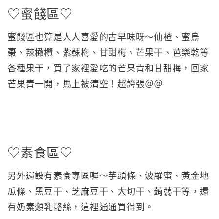
♡蜜餞區♡
蜜餞區也算是人人喜愛的古早味呀～仙楂、蜜烏
棗、辣橄欖、紫蘇梅、甘甜梅、芒果干、芭樂乾等
各種果干，買了家裡愛吃的芒果青和甘甜梅，回家
芒果青一開，馬上被清空！超誇張＠＠
♡素食區♡
另外還設有素食專區喔～芋頭條、波羅蜜、黃金地
瓜條、黑豆干、芝麻豆干、大切干、蒟蒻干等，還
有奶素類乳酪絲，這裡通通買得到。