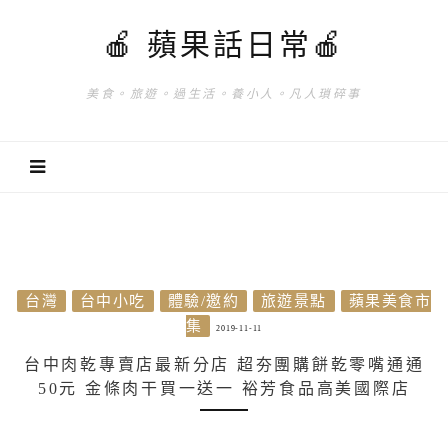
🍎 蘋果話日常🍎
美食。旅遊。過生活。養小人。凡人瑣碎事
台灣
台中小吃
體驗/邀約
旅遊景點
蘋果美食市
集
2019-11-11
台中肉乾專賣店最新分店 超夯團購餅乾零嘴通通
50元 金條肉干買一送一 裕芳食品高美國際店