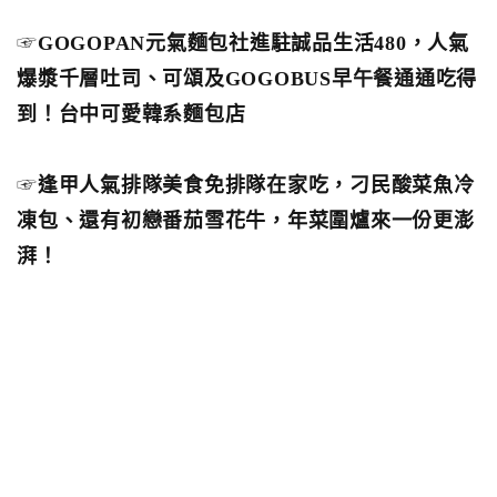
☞
GOGOPAN元氣麵包社進駐誠品生活480，人氣
爆漿千層吐司、可頌及GOGOBUS早午餐通通吃得
到！台中可愛韓系麵包店
☞
逢甲人氣排隊美食免排隊在家吃，刁民酸菜魚冷
凍包、還有初戀番茄雪花牛，年菜圍爐來一份更澎
湃！