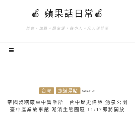
🍎 蘋果話日常🍎
美食。旅遊。過生活。養小人。凡人瑣碎事
台灣
旅遊景點
2019-11-11
帝國製糖廠臺中營業所｜台中歷史建築 湧泉公園
臺中產業故事館 湖濱生態園區 11/17即將開放