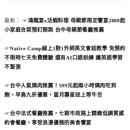
最新： ☞
鴻龍宴x活蝦料理 母親節限定饗宴2800起
小家庭合菜預訂開跑 台中母親節餐廳推薦
☞
Native Camp線上1對1外師英文會話教學 免預約
不限時七天免費體驗 還有AI口語訓練 讓英語學習
不緊張
☞
台中人氣燒肉推薦！599元起兩小時燒肉吃到
飽，早鳥九折優惠，當月壽星送上等牛舌
☞
台中法式餐廳推薦，七期市政路上精緻低調質感
約會餐廳，享受浪漫優雅的美食饗宴