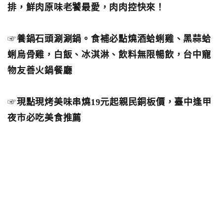
排，鮮肉原味老饕最愛，肉肉控快來！
☞
養鍋石頭涮涮鍋。食補必點燒酒蛤蜊雞、黑蒜蛤
蜊烏骨雞，白飯、冰淇淋、飲料無限暢飲，台中寵
物友善火鍋餐廳
☞
現點現烤美味串燒19元起親民銅板價，臺中逢甲
夜市必吃美食推薦