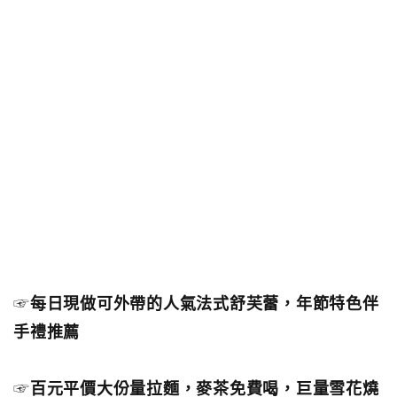
☞
每日現做可外帶的人氣法式舒芙蕾，年節特色伴
手禮推薦
☞
百元平價大份量拉麵，麥茶免費喝，巨量雪花燒