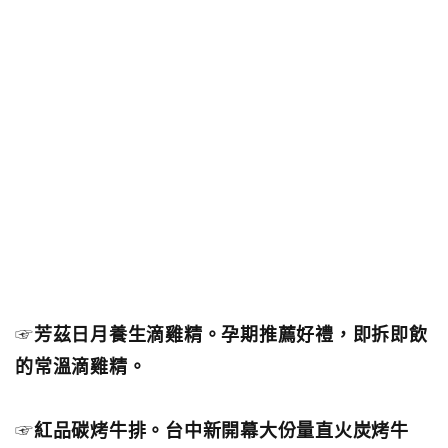
☞
芳茲日月養生滴雞精。孕期推薦好禮，即拆即飲
的常溫滴雞精。
☞
紅品碳烤牛排。台中新開幕大份量直火炭烤牛