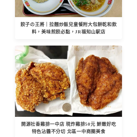
餃子の王將｜拉麵炒飯兒童餐附大包餅乾和飲
料，美味煎餃必點，JR福知山駅店
開源社香雞排一中店 現炸雞排50元 鮮嫩好吃
特色沾醬不分切 北區一中商圈美食