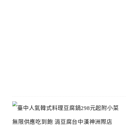
館
立
夫
中
醫
藥
博
物
館
2026-
07-
26
臺
中
人
氣
韓
式
料