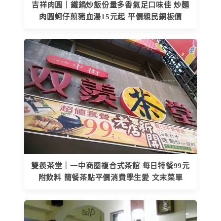
吉祥肉圓｜鐵鍋炒飯份量多香氣足口味佳 炒麵
肉圓蚵仔煎豬血湯15元起 平價親民銅板價
雙羨茶堂｜一中商圈複合式茶館 每日特餐99元
附飲料 簡餐茶點平價消費學生愛 文末菜單