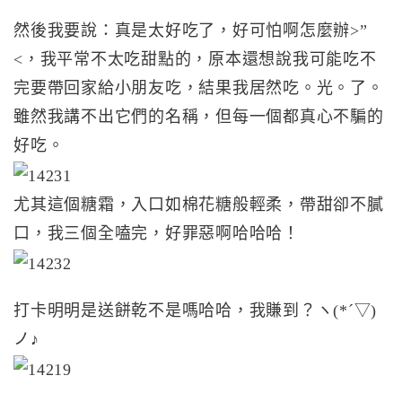
然後我要說：真是太好吃了，好可怕啊怎麼辦>”
<，我平常不太吃甜點的，原本還想說我可能吃不
完要帶回家給小朋友吃，結果我居然吃。光。了。
雖然我講不出它們的名稱，但每一個都真心不騙的
好吃。
尤其這個糖霜，入口如棉花糖般輕柔，帶甜卻不膩
口，我三個全嗑完，好罪惡啊哈哈哈！
打卡明明是送餅乾不是嗎哈哈，我賺到？ヽ(*´▽)
ノ♪