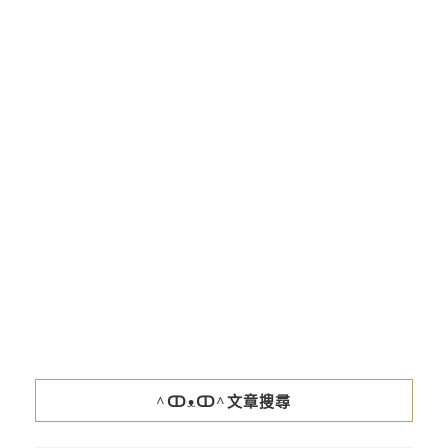
^ↀᴥↀ^文章搜尋