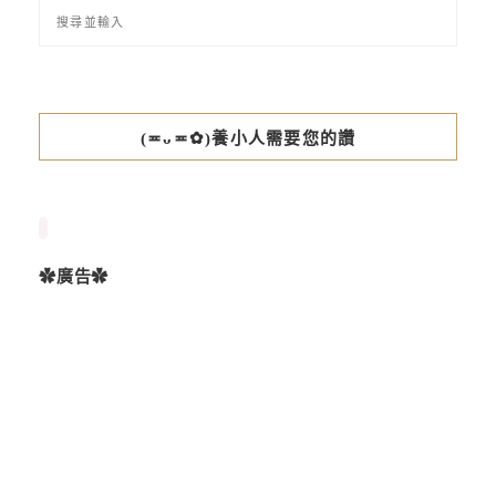
(≖ᴗ≖✿)養小人需要您的讚
✿廣告✿