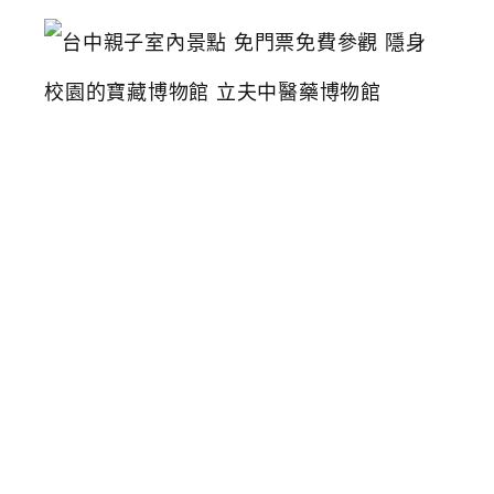
台
中
親
子
室
內
景
點
免
門
票
免
費
參
觀
隱
身
校
園
的
寶
藏
博
物