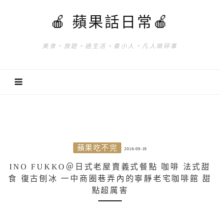
🍎 蘋果話日常🍎
美食。旅遊。過生活。養小人。凡人瑣碎事
蘋果吃不完
2016-09-19
INO FUKKO＠日式老屋賣義式餐點 咖啡 法式甜
食 復古刨冰 一中商圈巷弄內的寧靜老宅咖啡館 甜
點超厲害