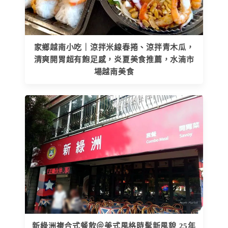
家鄉越南小吃｜涼拌米線春捲、涼拌青木瓜，
清爽開胃超有飽足感，炎夏美食推薦，水湳市
場越南美食
新綠洲複合式餐飲＠美式風格時髦新風貌 25年