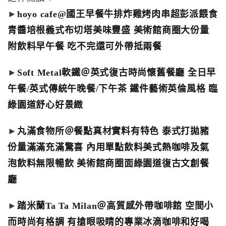
►
hoyo cafe@國王早餐牛排炸雞烤肉串超彭派餵食
青醬培根義式布切塔美味豐盛 美術館商圈大份量
附飲料早午餐 吃不完還可外帶抵兩餐
►
Soft Metal軟鐵＠英式復古時尚懷舊餐廳 全日早
午餐/英式傳統午晚餐/下午茶 鐵件藝術英倫風格 臨
綠園道舒心好景緻
►
丸滿食物所＠餐點真材實料有特色 泰式打拋豬
份量滿滿充滿驚喜 內用單點飲料美式熱咖啡及氣
泡飲料無限暢飲 美術館商圈面綠園道復古文創餐
廳
►
踏米蘭Ta Ta Milan＠高質感外帶咖啡館 空間小
而時尚有格調 有搶眼吸睛的專業冰滴咖啡和好喝