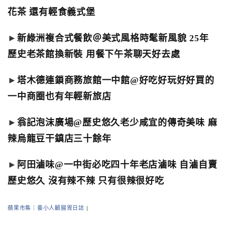
花茶 還有輕食義式堡
►
新綠洲複合式餐飲＠美式風格時髦新風貌 25年
歷史老茶館換新裝 用餐下午茶聊天好去處
►
塔木德連鎖商務旅館一中館@好吃好玩好好買的
一中商圈也有年輕新旅店
►
翁記泡沫廣場@歷史悠久老少咸宜的傳奇美味 麻
辣烏龍豆干鎮店三十餘年
►
阿田滷味@一中街必吃四十年老店滷味 自滷自賣
歷史悠久 沒有辣不辣 只有很辣很好吃
蘋果市集｜養小人顧腸胃日誌
|