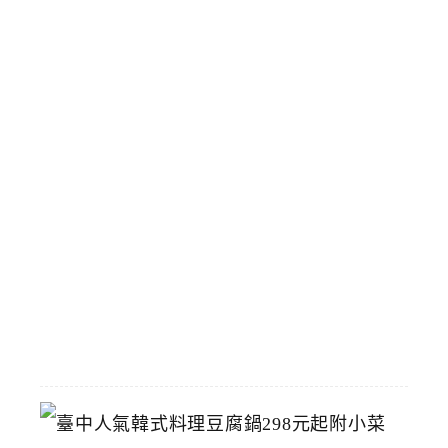
特
色
博
物
館
立
夫
中
醫
藥
博
物
館
2026-
07-
26
臺
中