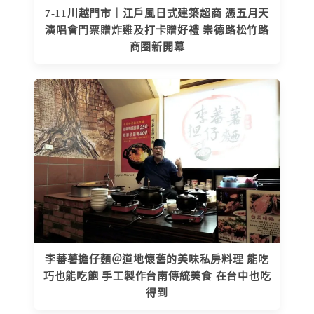
7-11川越門市｜江戶風日式建築超商 憑五月天
演唱會門票贈炸雞及打卡贈好禮 崇德路松竹路
商圈新開幕
李蕃薯擔仔麵＠道地懷舊的美味私房料理 能吃
巧也能吃飽 手工製作台南傳統美食 在台中也吃
得到