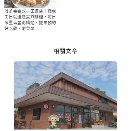
薄多義義式手工披薩｜幾歲
生日就送幾隻炸雞翅，每日
限量壽星別錯過，提早預約
好吃雞，附菜單
相關文章