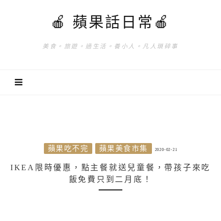
🍎 蘋果話日常🍎
美食。旅遊。過生活。養小人。凡人瑣碎事
蘋果吃不完
蘋果美食市集
2020-02-21
IKEA限時優惠，點主餐就送兒童餐，帶孩子來吃
飯免費只到二月底！