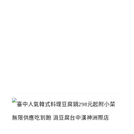
館
立
夫
中
醫
藥
博
物
館
2026-
07-
26
臺
中
人
氣
韓
式
料