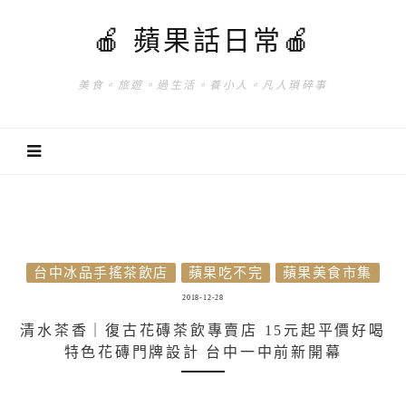
🍎 蘋果話日常🍎
美食。旅遊。過生活。養小人。凡人瑣碎事
台中冰品手搖茶飲店
蘋果吃不完
蘋果美食市集
2018-12-28
清水茶香｜復古花磚茶飲專賣店 15元起平價好喝
特色花磚門牌設計 台中一中前新開幕