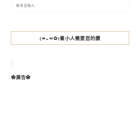
(≖ᴗ≖✿)養小人需要您的讚
✿廣告✿