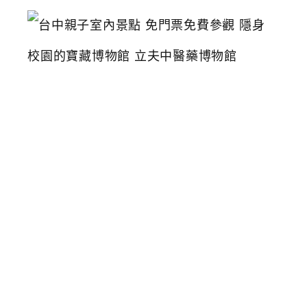
台
中
親
子
室
內
景
點
免
門
票
免
費
參
觀
隱
身
校
園
的
寶
藏
博
物