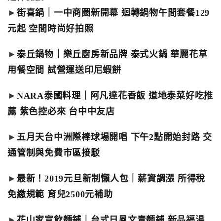
►
街喜鍋｜一中商圈新開幕 迴轉鍋物午間套餐129
元起 空間時尚好拍照
►
泰丘鍋物｜樂丘廚房新品牌 泰式火鍋 華麗花草
用餐空間 試營運送印尼蝦餅
►
NARA泰國料理｜阿凡達花香飯 道地泰菜好吃推
薦 紫色控必來 台中中友店
►
五月天台中洲際棒球場開唱 下午2點開始封路 交
通管制與免費市區接駁
►
最新！2019元旦新制懶人包｜薪資調漲 所得稅
免繳規範 育兒2500元補助
►
花山家宣飲麵鋪｜台式日風文青麵鋪 新品福湯