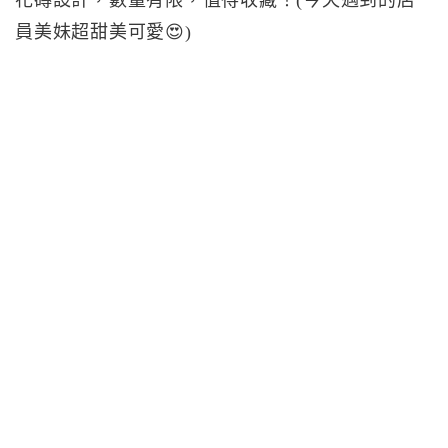
花磚設計，數量有限，值得收藏！(今天遇到的店
員美妹超甜美可愛😍)