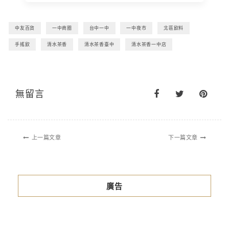
中友百貨
一中商圈
台中一中
一中夜市
北區飲料
手搖飲
清水茶香
清水茶香臺中
清水茶香一中店
無留言
上一篇文章
下一篇文章
廣告