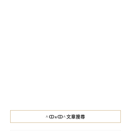
^ↀᴥↀ^文章搜尋