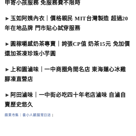
甲寄小孩服務 免服務費不限時
►
玉如阿姨內衣｜價格親民 MIT台灣製造 超過20
年在地品牌 門市貼心試穿服務
►
圓稼嚼感奶茶專賣｜誇張CP值 奶茶15元 免加價
還加茶凍珍珠小芋圓
►
上和園滷味｜一中商圈角間名店 東海蓮心冰雞
腳凍直營店
►
阿田滷味｜一中街必吃四十年老店滷味 自滷自
賣歷史悠久
蘋果市集｜養小人顧腸胃日誌
|