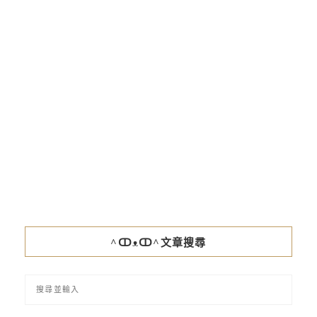
^ↀᴥↀ^文章搜尋