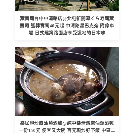
藏壽司台中中清路店@北屯新開幕くら寿司藏
壽司 迴轉壽司40元起 中清路星巴克旁 附停車
場 日式建築路面店享受道地的日本味
樂咖現炒麻油燒酒雞@純中藥清燉麻油燒酒雞
一份150元 便宜又大碗 百元現炒好下飯 中區二