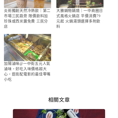
炎術獨創天然冷熱飲｜第二
大勝鍋物鍋燒｜一中商圈日
市場三民路旁 限價飲料加
式風格火鍋店 平價消費79
珍珠或西米露免費 三民分
元起 火鍋湯頭選擇多附飲
店
料
加陽滷味@一中街五元人氣
滷味，好吃入味價格超大
心，逛街配電影的最佳零嘴
小吃
相關文章