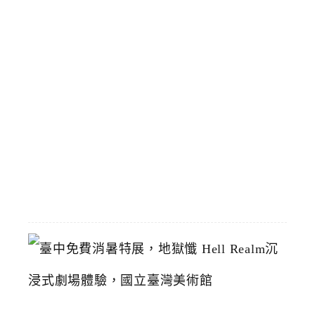
靠
區
預
計
8
/
1
恢
復
2026-
07-
19
臺
中
免
費
消
暑