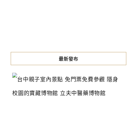
最新發布
台
中
親
子
室
內
景
點
免
門
票
免