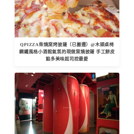
QPIZZA柴燒窯烤披薩（已搬遷）@木頭桌椅
鋼鐵風格小酒館氣氛的現做窯燒披薩 手工餅皮
餡多美味起司控最愛