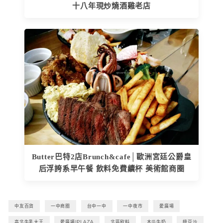
十八年現炒燒酒雞老店
Butter巴特2店Brunch&cafe│歐洲宮廷公爵皇
后浮誇系早午餐 飲料免費續杯 美術館商圈
中友百貨
一中商圈
台中一中
一中夜市
愛廣場
高北牛乳大王
愛廣場IPLAZA
北區飲料
木瓜牛奶
綠豆沙