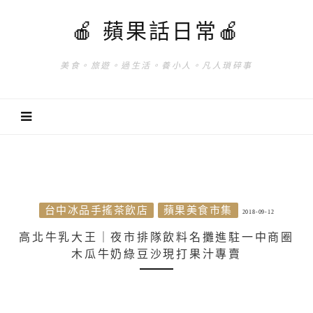
🍎 蘋果話日常🍎
美食。旅遊。過生活。養小人。凡人瑣碎事
台中冰品手搖茶飲店
蘋果美食市集
2018-09-12
高北牛乳大王｜夜市排隊飲料名攤進駐一中商圈
木瓜牛奶綠豆沙現打果汁專賣