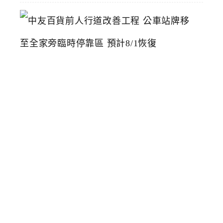
中
友
百
貨
前
人
行
道
改
善
工
程
公
車
站
牌
移
至
全
家
旁
臨
時
停