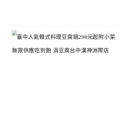
07-
26
臺
中
人
氣
韓
式
料
理
豆
腐
鍋
2
9
8
元
起
附
小
菜