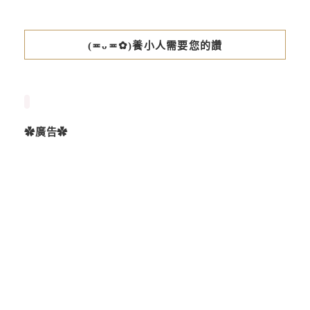
(≖ᴗ≖✿)養小人需要您的讚
✿廣告✿