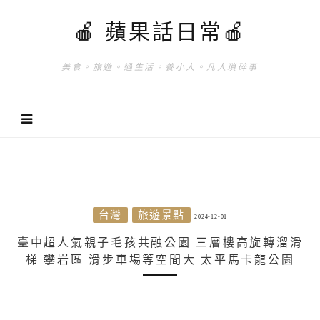
🍎 蘋果話日常🍎
美食。旅遊。過生活。養小人。凡人瑣碎事
台灣
旅遊景點
2024-12-01
臺中超人氣親子毛孩共融公園 三層樓高旋轉溜滑
梯 攀岩區 滑步車場等空間大 太平馬卡龍公園