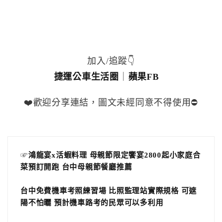
加入/追蹤👇
捷運公車生活圈
｜
蘋果FB
❤️歡迎分享連結，圖文未經同意不得使用⛔️
☞
鴻龍宴x活蝦料理 母親節限定饗宴2800起小家庭合
菜預訂開跑 台中母親節餐廳推薦
台中免費機車考照練習場 比照監理站實際規格 可遮
陽不怕曬 預計機車路考的民眾可以多利用