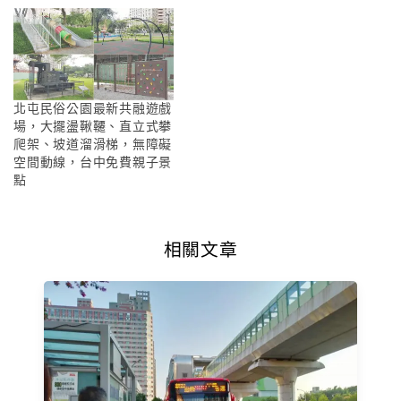
北屯民俗公園最新共融遊戲
場，大擺盪鞦韆、直立式攀
爬架、坡道溜滑梯，無障礙
空間動線，台中免費親子景
點
相關文章