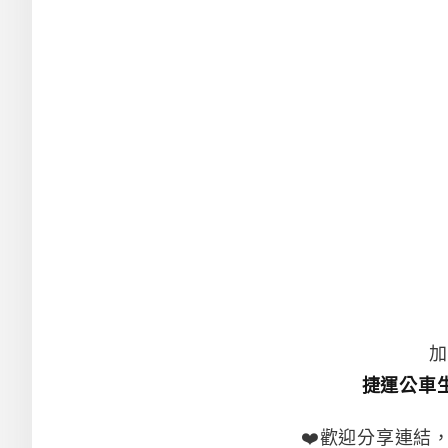
加
捷運公車
❤️歡迎分享連結