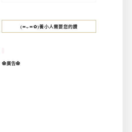
(≖ᴗ≖✿)養小人需要您的讚
✿廣告✿