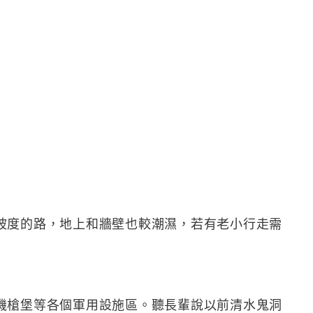
坡度的路，地上和牆壁也較潮濕，若有老小行走需
機槍堡等各個軍用設施區。聽長輩說以前清水鬼洞