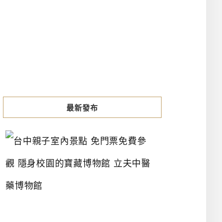
最新發布
台
中
親
子
室
內
景
點
免
門