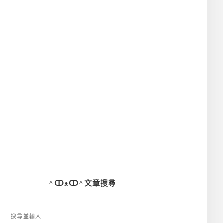
^ↀᴥↀ^文章搜尋