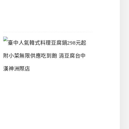
07-
26
臺
中
人
氣
韓
式
料
理
豆
腐
鍋
2
9
8
元
起
附
小