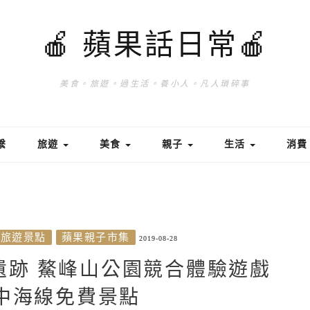
🍎 蘋果話日常🍎
美食。旅遊。過生活。養小人。凡人瑣碎事
繫
旅遊
美食
親子
生活
消
旅遊景點
蘋果親子市集
2019-08-28
遺跡 鰲峰山公園競合體驗遊戲
中海線免費景點