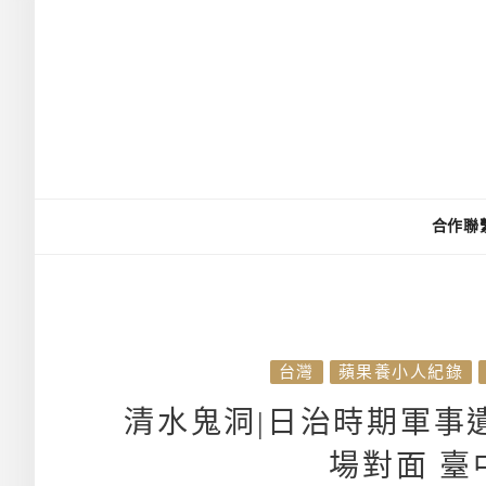
合作聯
台灣
蘋果養小人紀錄
清水鬼洞|日治時期軍事
場對面 臺