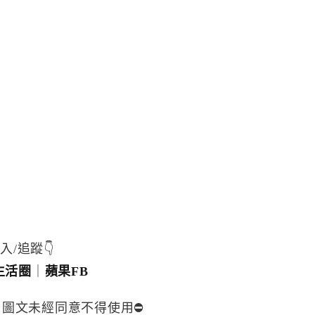
入/追蹤👇
生活圈
｜
蘋果FB
，圖文未經同意不得使用⛔️