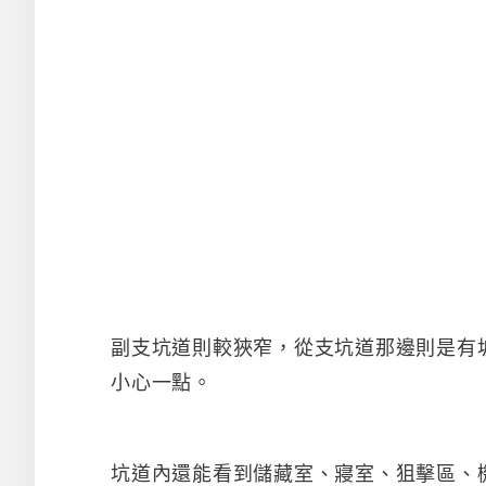
副支坑道則較狹窄，從支坑道那邊則是有
小心一點。
坑道內還能看到儲藏室、寢室、狙擊區、