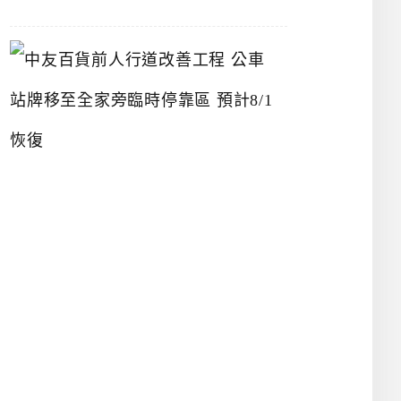
中
友
百
貨
前
人
行
道
改
善
工
程
公
車
站
牌
移
至
全
家
旁
臨