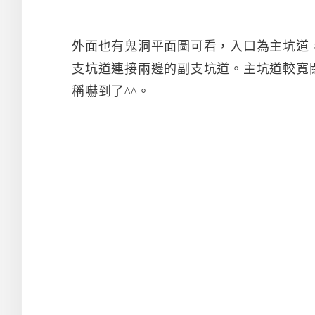
外面也有鬼洞平面圖可看，入口為主坑道
支坑道連接兩邊的副支坑道。主坑道較寬
稱嚇到了^^。