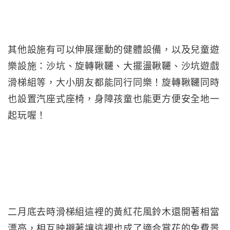
其他設施有可以伸展運動的健體設備，以及兒童遊
樂設施：沙坑、旋轉鞦韆、大擺盪鞦韆、沙坑遊戲
滑梯組等，大小朋友都能同行同樂！旋轉鞦韆同時
也設置汽座式座椅，身障孩童也能更方便安全地一
起玩喔！
二月底去時滑梯組這裡的黃紅花風鈴木還開著相當
漂亮，相互映襯著讓這裡也成了適合賞花的免費景