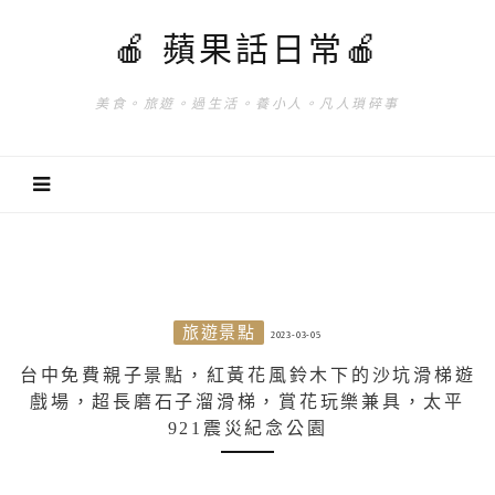
🍎 蘋果話日常🍎
美食。旅遊。過生活。養小人。凡人瑣碎事
旅遊景點
2023-03-05
台中免費親子景點，紅黃花風鈴木下的沙坑滑梯遊
戲場，超長磨石子溜滑梯，賞花玩樂兼具，太平
921震災紀念公園