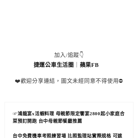
加入/追蹤👇
捷運公車生活圈
｜
蘋果FB
❤️歡迎分享連結，圖文未經同意不得使用⛔️
☞
鴻龍宴x活蝦料理 母親節限定饗宴2800起小家庭合
菜預訂開跑 台中母親節餐廳推薦
台中免費機車考照練習場 比照監理站實際規格 可遮