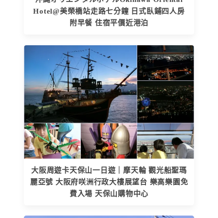
Hotel@美榮橋站走路七分鐘 日式臥鋪四人房
附早餐 住宿平價近港泊
大阪周遊卡天保山一日遊｜摩天輪 觀光船聖瑪
麗亞號 大阪府咲洲行政大樓展望台 樂高樂園免
費入場 天保山購物中心