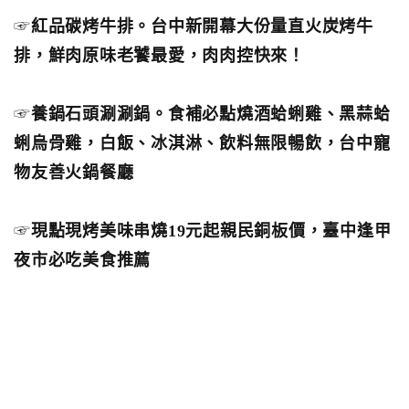
☞
紅品碳烤牛排。台中新開幕大份量直火炭烤牛
排，鮮肉原味老饕最愛，肉肉控快來！
☞
養鍋石頭涮涮鍋。食補必點燒酒蛤蜊雞、黑蒜蛤
蜊烏骨雞，白飯、冰淇淋、飲料無限暢飲，台中寵
物友善火鍋餐廳
☞
現點現烤美味串燒19元起親民銅板價，臺中逢甲
夜市必吃美食推薦