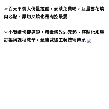
☞
百元平價大份量拉麵，麥茶免費喝，巨量雪花燒
肉必點，厚切叉燒也是肉控最愛！
☞
小裁縫快捷連鎖。精緻修改50元起、客製化服裝
訂製與課程教學，延續裁縫工藝技術傳承