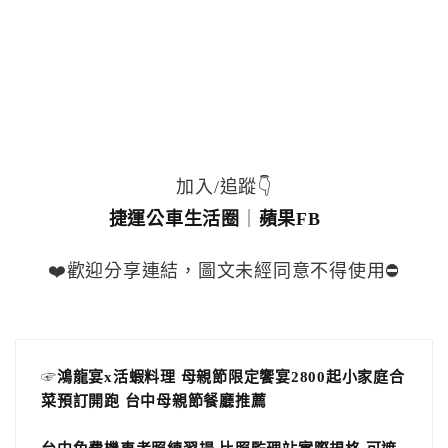
加入/追蹤👇
捷運公車生活圈
｜
蘋果FB
❤️歡迎分享連結，圖文未經同意不得使用⛔️
☞
鴻龍宴x活蝦料理 母親節限定饗宴2800起小家庭合
菜預訂開跑 台中母親節餐廳推薦