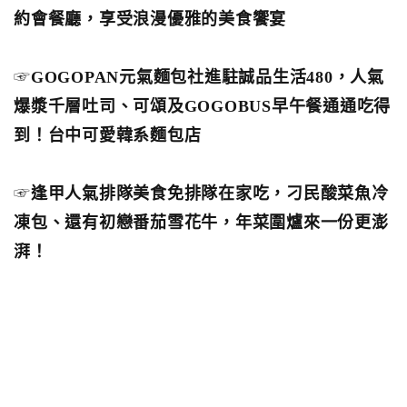
約會餐廳，享受浪漫優雅的美食饗宴
☞
GOGOPAN元氣麵包社進駐誠品生活480，人氣
爆漿千層吐司、可頌及GOGOBUS早午餐通通吃得
到！台中可愛韓系麵包店
☞
逢甲人氣排隊美食免排隊在家吃，刁民酸菜魚冷
凍包、還有初戀番茄雪花牛，年菜圍爐來一份更澎
湃！