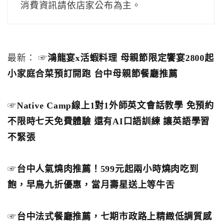
消費資訊請依店家公布為主。
最新： ☞
鴻龍宴x活蝦料理 母親節限定饗宴2800起
小家庭合菜預訂開跑 台中母親節餐廳推薦
☞
Native Camp線上1對1外師英文會話教學 免預約
不限時七天免費體驗 還有AI口語訓練 讓英語學習
不緊張
☞
台中人氣燒肉推薦！599元起兩小時燒肉吃到
飽，早鳥九折優惠，當月壽星送上等牛舌
☞
台中法式餐廳推薦，七期市政路上精緻低調質感