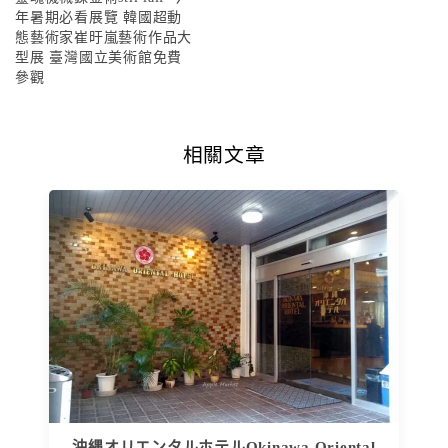
年暑期必看展覽 韓國超動
態藝術家崔旴嵐藝術作品大
型展 臺灣國立美術館免費
參觀
相關文章
沖縄オリエンタルホテルOkinawa Oriental