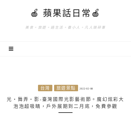
🍎 蘋果話日常🍎
美食。旅遊。過生活。養小人。凡人瑣碎事
台灣
旅遊景點
2022-02-08
光‧舞弄‧影-臺灣國際光影藝術節。魔幻炫彩大
泡泡超吸睛，戶外展期到二月底，免費參觀