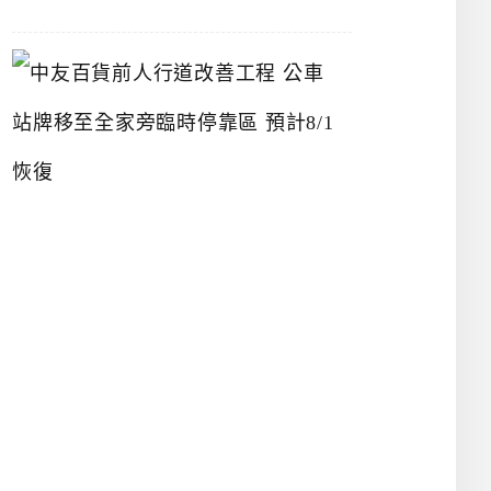
中
友
百
貨
前
人
行
道
改
善
工
程
公
車
站
牌
移
至
全
家
旁
臨