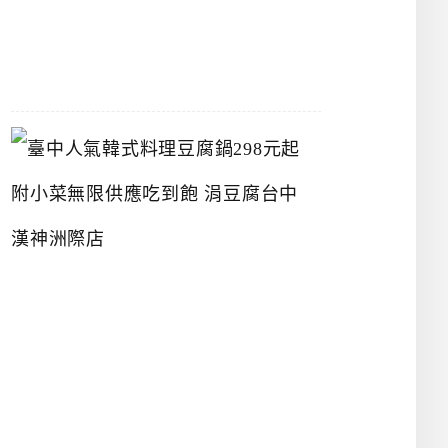
07-
26
臺
中
人
氣
韓
式
料
理
豆
腐
鍋
2
9
8
元
起
附
小