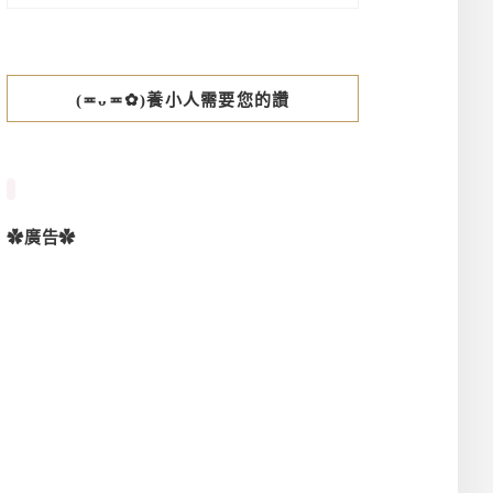
(≖ᴗ≖✿)養小人需要您的讚
✿廣告✿