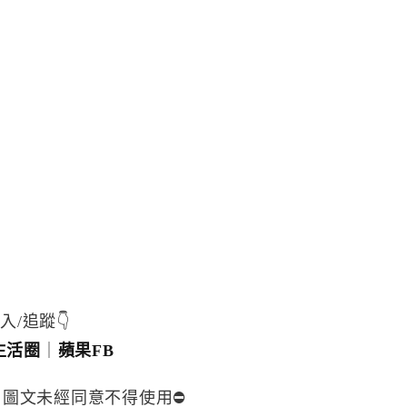
入/追蹤👇
生活圈
｜
蘋果FB
，圖文未經同意不得使用⛔️