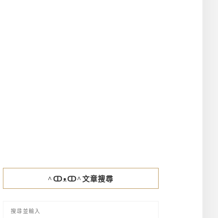
^ↀᴥↀ^文章搜尋