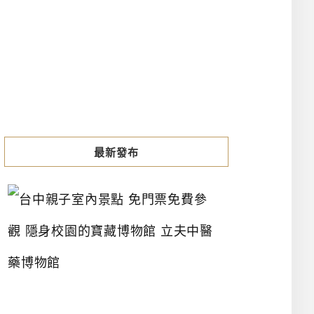
最新發布
台
中
親
子
室
內
景
點
免
門