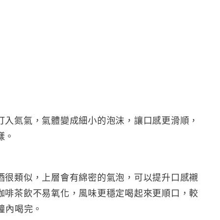
打入氮氣，氣體變成細小的泡沫，讓口感更滑順，
樣。
酒很類似，上層會有綿密的氣泡，可以提升口感襯
咖啡茶飲不易氧化，風味更穩定喝起來更順口，較
鐘內喝完。