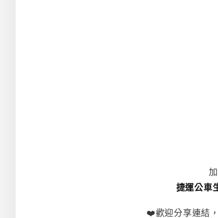
加
捷運公車
❤️歡迎分享連結