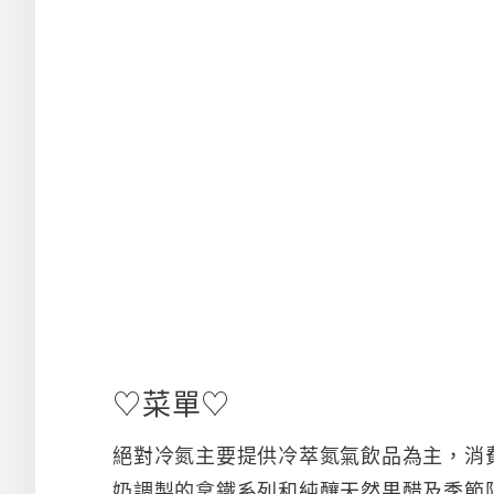
♡菜單♡
絕對冷氮主要提供冷萃氮氣飲品為主，消
奶調製的拿鐵系列和純釀天然果醋及季節