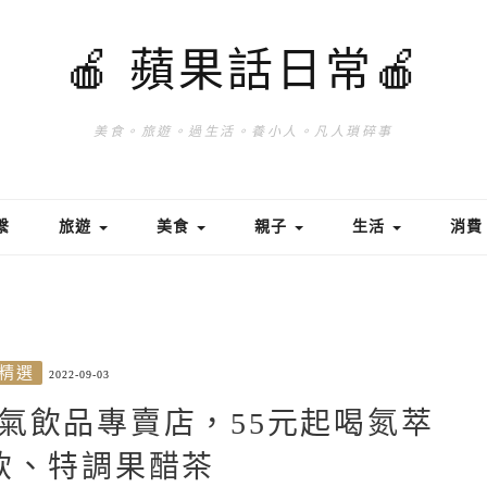
🍎 蘋果話日常🍎
美食。旅遊。過生活。養小人。凡人瑣碎事
繫
旅遊
美食
親子
生活
消
精選
2022-09-03
氣飲品專賣店，55元起喝氮萃
飲、特調果醋茶