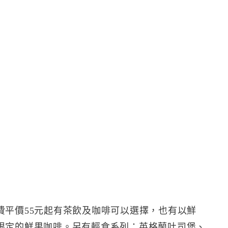
費平價55元起有茶飲及咖啡可以選擇，也有以鮮
限定的鮮果咖啡。另有輕食系列：英格蘭吐司堡、