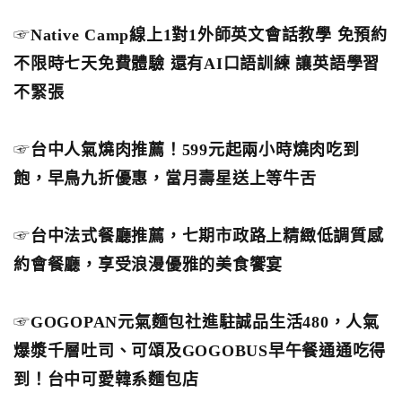
☞
Native Camp線上1對1外師英文會話教學 免預約
不限時七天免費體驗 還有AI口語訓練 讓英語學習
不緊張
☞
台中人氣燒肉推薦！599元起兩小時燒肉吃到
飽，早鳥九折優惠，當月壽星送上等牛舌
☞
台中法式餐廳推薦，七期市政路上精緻低調質感
約會餐廳，享受浪漫優雅的美食饗宴
☞
GOGOPAN元氣麵包社進駐誠品生活480，人氣
爆漿千層吐司、可頌及GOGOBUS早午餐通通吃得
到！台中可愛韓系麵包店