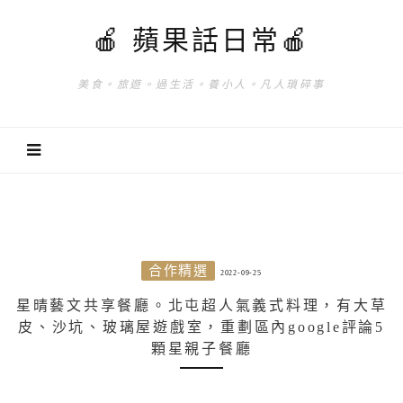
🍎 蘋果話日常🍎
美食。旅遊。過生活。養小人。凡人瑣碎事
合作精選
2022-09-25
星晴藝文共享餐廳。北屯超人氣義式料理，有大草
皮、沙坑、玻璃屋遊戲室，重劃區內google評論5
顆星親子餐廳