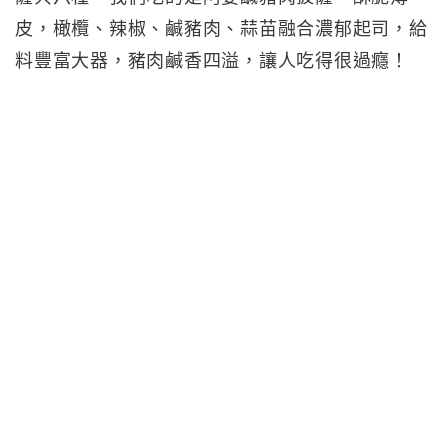
皮，橄欖、辣椒、鹹豬肉、蒜苗融合濃郁起司，給
料豐富大器，豬肉鹹香四溢，讓人吃得很過癮！