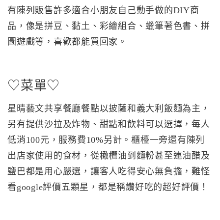
有陳列販售許多適合小朋友自己動手做的DIY商
品，像是拼豆、黏土、彩繪組合、蠟筆著色書、拼
圖遊戲等，喜歡都能買回家。
♡菜單♡
星晴藝文共享餐廳餐點以披薩和義大利飯麵為主，
另有提供沙拉及炸物、甜點和飲料可以選擇，每人
低消100元，服務費10%另計。櫃檯一旁還有陳列
出店家使用的食材，從橄欖油到麵粉甚至連油醋及
鹽巴都是用心嚴選，讓客人吃得安心無負擔，難怪
看google評價五顆星，都是稱讚好吃的超好評價！