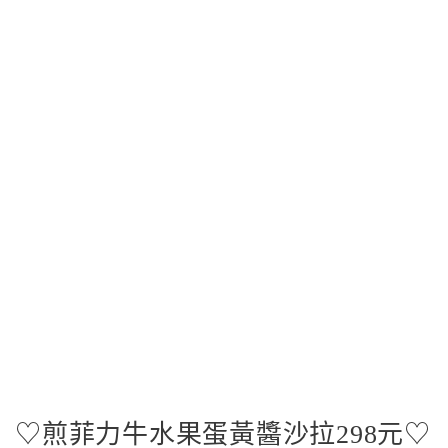
♡煎菲力牛水果蛋黃醬沙拉298元♡