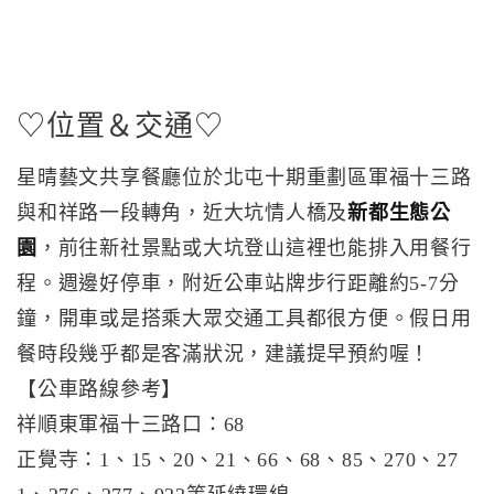
♡位置＆交通♡
星晴藝文共享餐廳位於北屯十期重劃區軍福十三路
與和祥路一段轉角，近大坑情人橋及
新都生態公
園
，前往新社景點或大坑登山這裡也能排入用餐行
程。週邊好停車，附近公車站牌步行距離約5-7分
鐘，開車或是搭乘大眾交通工具都很方便。假日用
餐時段幾乎都是客滿狀況，建議提早預約喔！
【公車路線參考】
祥順東軍福十三路口：68
正覺寺：1、15、20、21、66、68、85、270、27