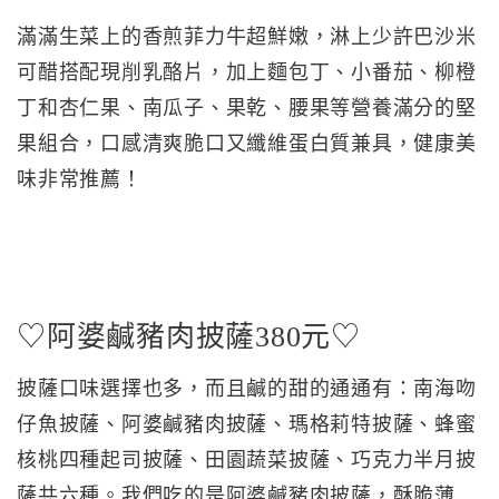
滿滿生菜上的香煎菲力牛超鮮嫩，淋上少許巴沙米
可醋搭配現削乳酪片，加上麵包丁、小番茄、柳橙
丁和杏仁果、南瓜子、果乾、腰果等營養滿分的堅
果組合，口感清爽脆口又纖維蛋白質兼具，健康美
味非常推薦！
♡阿婆鹹豬肉披薩380元♡
披薩口味選擇也多，而且鹹的甜的通通有：南海吻
仔魚披薩、阿婆鹹豬肉披薩、瑪格莉特披薩、蜂蜜
核桃四種起司披薩、田園蔬菜披薩、巧克力半月披
薩共六種。我們吃的是阿婆鹹豬肉披薩，酥脆薄