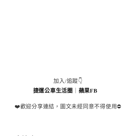
加入/追蹤👇
捷運公車生活圈
｜
蘋果FB
❤️歡迎分享連結，圖文未經同意不得使用⛔️