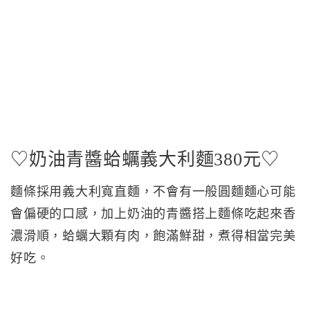
♡奶油青醬蛤蠣義大利麵380元♡
麵條採用義大利寬直麵，不會有一般圓麵麵心可能
會偏硬的口感，加上奶油的青醬搭上麵條吃起來香
濃滑順，蛤蠣大顆有肉，飽滿鮮甜，煮得相當完美
好吃。