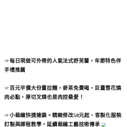
☞
每日現做可外帶的人氣法式舒芙蕾，年節特色伴
手禮推薦
☞
百元平價大份量拉麵，麥茶免費喝，巨量雪花燒
肉必點，厚切叉燒也是肉控最愛！
☞
小裁縫快捷連鎖。精緻修改50元起、客製化服裝
訂製與課程教學，延續裁縫工藝技術傳承