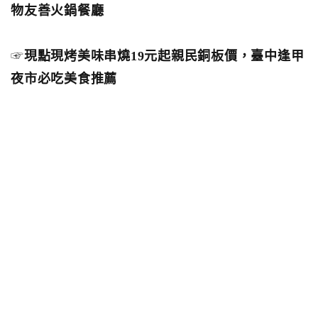
物友善火鍋餐廳
☞
現點現烤美味串燒19元起親民銅板價，臺中逢甲
夜市必吃美食推薦