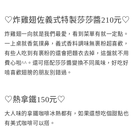
♡炸雞翅佐義式特製莎莎醬210元♡
炸雞翅一向就是我們最愛，看到菜單有就一定點。
一上桌就香氣撲鼻，義式香料調味無裹粉超喜歡，
有些人吃到有裹粉的還會把麵衣去掉，這盤就不用
費心啦^^。還可搭配莎莎醬變換不同風味，好吃好
啃喜歡翅膀的朋友別錯過。
♡熱拿鐵150元♡
大人味的拿鐵咖啡冰熱都有，如果還想吃個甜點也
有美式咖啡可以搭。