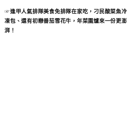
☞
逢甲人氣排隊美食免排隊在家吃，刁民酸菜魚冷
凍包、還有初戀番茄雪花牛，年菜圍爐來一份更澎
湃！