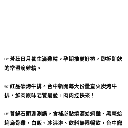
☞
芳茲日月養生滴雞精。孕期推薦好禮，即拆即飲
的常溫滴雞精。
☞
紅品碳烤牛排。台中新開幕大份量直火炭烤牛
排，鮮肉原味老饕最愛，肉肉控快來！
☞
養鍋石頭涮涮鍋。食補必點燒酒蛤蜊雞、黑蒜蛤
蜊烏骨雞，白飯、冰淇淋、飲料無限暢飲，台中寵