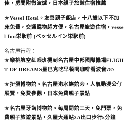
佳，房間附微波爐，日本親子旅遊住宿推薦
★
Vessel Hotel。友善親子飯店，十八歲以下不加
床免費，交通購物超方便，名古屋旅遊住宿，vesse
l Inn栄駅前 (ベッセルイン栄駅前)
名古屋行程：
★
樂桃航空紅眼班機到名古屋中部國際機場FLIGH
T OF DREAMS星巴克吃早餐喝咖啡看波音787
★
扭蛋博物館。名古屋港水族館旁，人氣動漫公仔
展覽，免費參觀，日本免費親子景點
★
名古屋牙齒博物館。每周開館三天，免門票，免
費親子旅遊景點，久屋大通站2A出口步行5分鐘