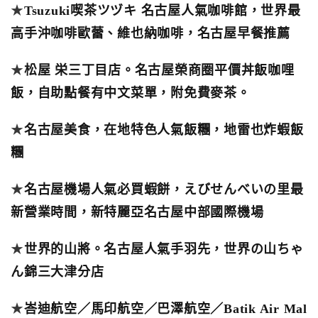
★
Tsuzuki喫茶ツヅキ 名古屋人氣咖啡館，世界最
高手沖咖啡歐蕾、維也納咖啡，名古屋早餐推薦
★
松屋 栄三丁目店。名古屋榮商圈平價丼飯咖哩
飯，自助點餐有中文菜單，附免費麥茶。
★
名古屋美食，在地特色人氣飯糰，地雷也炸蝦飯
糰
★
名古屋機場人氣必買蝦餅，えびせんべいの里最
新營業時間，新特麗亞名古屋中部國際機場
★
世界的山將。名古屋人氣手羽先，世界の山ちゃ
ん錦三大津分店
★
峇迪航空／馬印航空／巴澤航空／Batik Air Mal