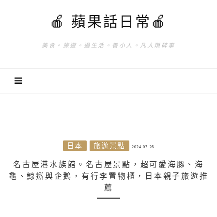
🍎 蘋果話日常🍎
美食。旅遊。過生活。養小人。凡人瑣碎事
日本
旅遊景點
2024-03-26
名古屋港水族館。名古屋景點，超可愛海豚、海
龜、鯨鯊與企鵝，有行李置物櫃，日本親子旅遊推
薦