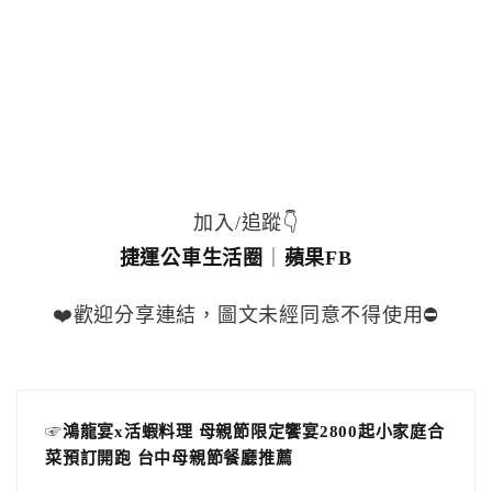
加入/追蹤👇
捷運公車生活圈
｜
蘋果FB
❤️歡迎分享連結，圖文未經同意不得使用⛔️
☞
鴻龍宴x活蝦料理 母親節限定饗宴2800起小家庭合
菜預訂開跑 台中母親節餐廳推薦