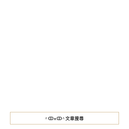
^ↀᴥↀ^文章搜尋