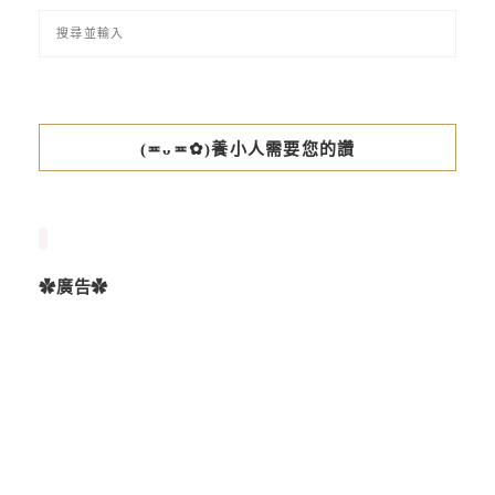
(≖ᴗ≖✿)養小人需要您的讚
✿廣告✿