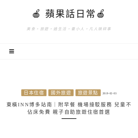
🍎 蘋果話日常🍎
美食。旅遊。過生活。養小人。凡人瑣碎事
日本住宿
國外旅遊
旅遊景點
2019-02-03
東橫INN博多站南｜附早餐 機場接駁服務 兒童不
佔床免費 親子自助旅遊住宿首選