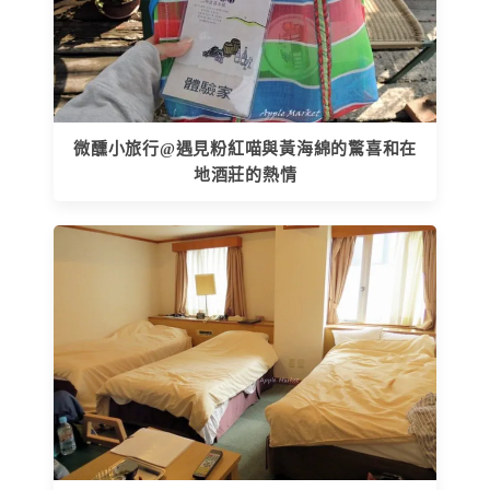
微醺小旅行@遇見粉紅喵與黃海綿的驚喜和在
地酒莊的熱情