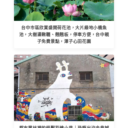
台中市區欣賞盛開荷花池，大片綠地小橋魚
池，大樹盪鞦韆、翹翹板，停車方便，台中親
子免費景點，潭子心田花園
都市叢林裡的怪獸彩繪小巷｜恐龍出沒金典誠