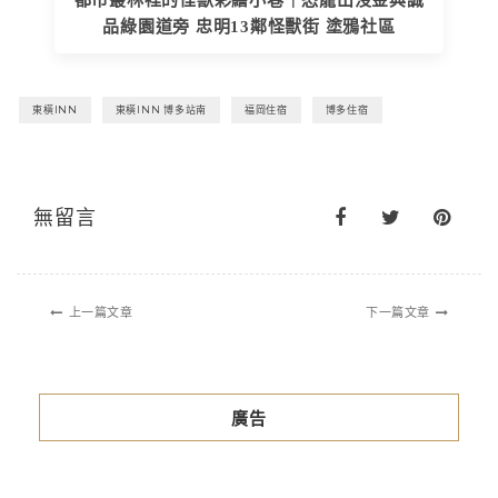
品綠園道旁 忠明13鄰怪獸街 塗鴉社區
東橫INN
東橫INN 博多站南
福岡住宿
博多住宿
無留言
上一篇文章
下一篇文章
廣告