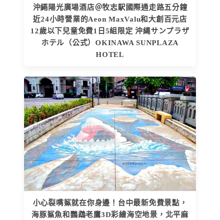
沖繩陽光廣場酒店＠牧志駅國際通走路五分鐘
近24小時營業的Aeon MaxValu和大創百元店
12歲以下兒童免費1日5組限定 沖縄サンプラザ
ホテル（公式）OKINAWA SUNPLAZA
HOTEL
小心裂嘴鯊就在你身邊！台中最新免費景點，
海豚鯊魚和鸚鵡老鷹3D彩繪海空地景，北平麻