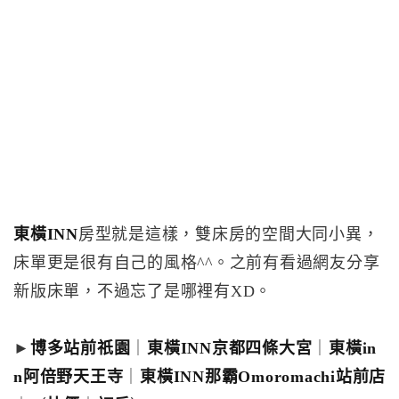
東橫INN
房型就是這樣，雙床房的空間大同小異，
床單更是很有自己的風格^^。之前有看過網友分享
新版床單，不過忘了是哪裡有XD。
►
博多站前祇園
｜
東橫INN京都四條大宮
｜
東橫in
n阿倍野天王寺
｜
東橫INN那霸Omoromachi站前店