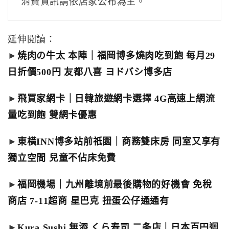
消費資訊請依店家公布為主。
延伸閱讀：
►
焼肉の牛太 本陣｜福岡博多燒肉吃到飽 每月29
日折價500円 友都八喜 ヨドバシ博多店
►
飛買家網卡｜日韓旅遊網卡選擇 4G高速上網流
量吃到飽 雙網卡優惠
►
東橫INN博多站前祇園｜商務雙床房 同室又享有
獨立空間 兒童不佔床免費
►
福岡機場｜九州離境前最後購物的好機會 免稅
商店 7-11超商 星巴克 扭蛋公仔通通有
►
Kura Sushi 無添 くら寿司 二条店｜日本百円迴