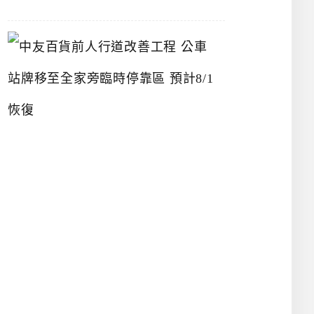
中
友
百
貨
前
人
行
道
改
善
工
程
公
車
站
牌
移
至
全
家
旁
臨