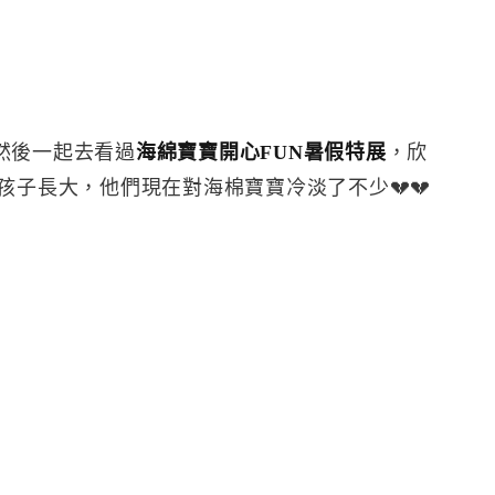
然後一起去看過
海綿寶寶開心FUN暑假特展
，欣
孩子長大，他們現在對海棉寶寶冷淡了不少💔💔