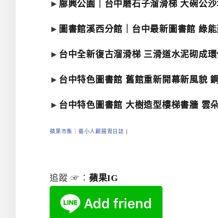
►
廍興公園｜台中磨石子溜滑梯 大碗公沙
►
圖書館溪西分館｜台中最新圖書館 綠能
►
台中全新復古溜滑梯 三滑道水泥砌成環保
►
台中特色圖書館 舊館重新開幕新風貌 
►
台中特色圖書館 大樹造型樓梯書牆 雲
蘋果市集｜養小人顧腸胃日誌
|
追蹤 ☞：
蘋果IG