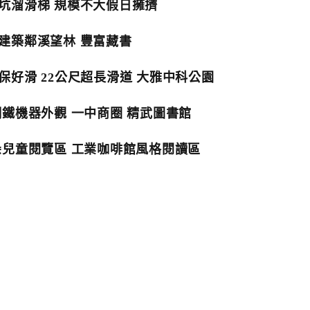
坑溜滑梯 規模不大假日擁擠
建築鄰溪望林 豐富藏書
好滑 22公尺超長滑道 大雅中科公園
鋼鐵機器外觀 一中商圈 精武圖書館
朵兒童閱覽區 工業咖啡館風格閱讀區