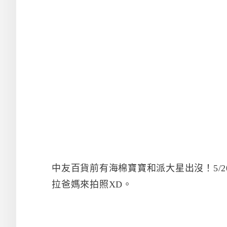
中友百貨前有海棉寶寶和派大星出沒！5/
拉爸媽來拍照XD。