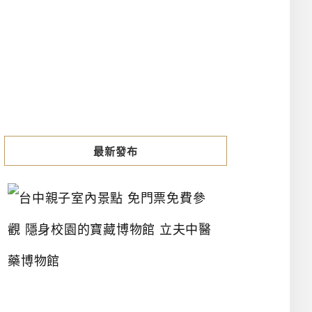
最新發布
台
中
親
子
室
內
景
點
免
門