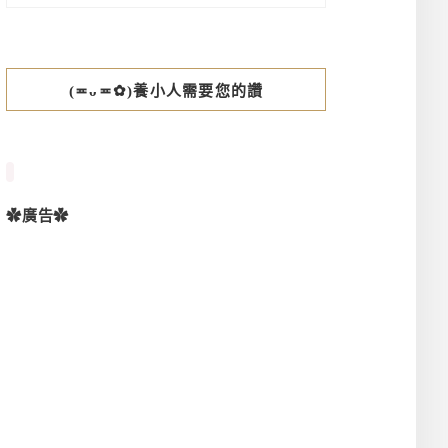
(≖ᴗ≖✿)養小人需要您的讚
✿廣告✿