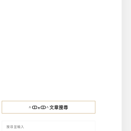
^ↀᴥↀ^文章搜尋