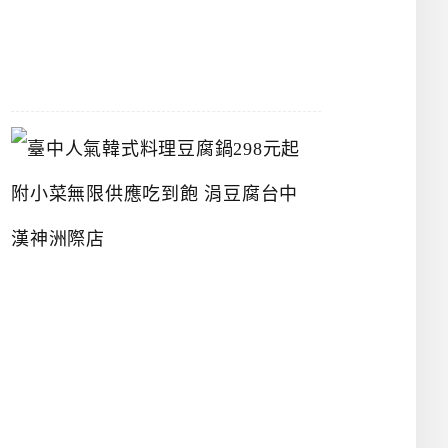
07-
26
臺
中
人
氣
韓
式
料
理
豆
腐
鍋
2
9
8
元
起
附
小