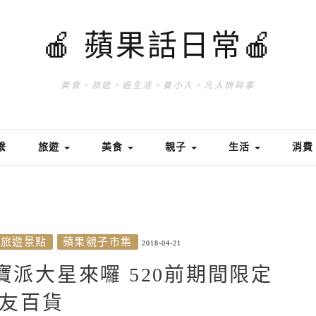
🍎 蘋果話日常🍎
美食。旅遊。過生活。養小人。凡人瑣碎事
繫
旅遊
美食
親子
生活
消
旅遊景點
蘋果親子市集
2018-04-21
寶派大星來囉 520前期間限定
友百貨