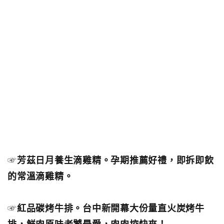
☞
芳茲日月養生滴雞精。孕期推薦好禮，即拆即飲
的常溫滴雞精。
☞
紅品碳烤牛排。台中新開幕大份量直火炭烤牛