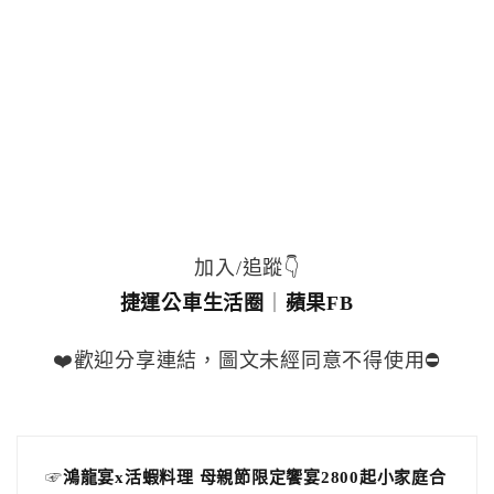
加入/追蹤👇
捷運公車生活圈
｜
蘋果FB
❤️歡迎分享連結，圖文未經同意不得使用⛔️
☞
鴻龍宴x活蝦料理 母親節限定饗宴2800起小家庭合