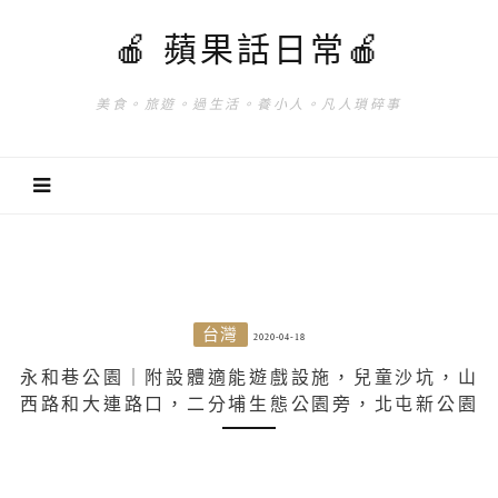
🍎 蘋果話日常🍎
美食。旅遊。過生活。養小人。凡人瑣碎事
台灣
2020-04-18
永和巷公園｜附設體適能遊戲設施，兒童沙坑，山
西路和大連路口，二分埔生態公園旁，北屯新公園