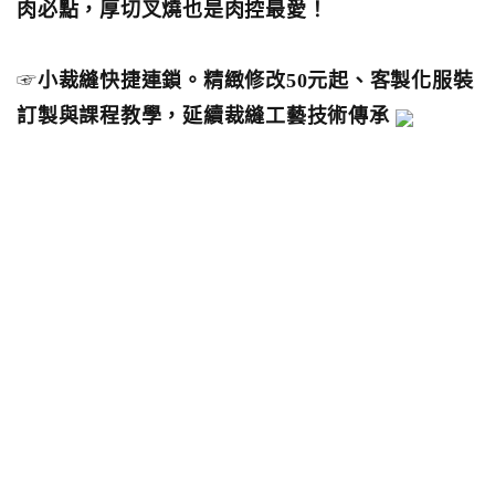
肉必點，厚切叉燒也是肉控最愛！
☞
小裁縫快捷連鎖。精緻修改50元起、客製化服裝
訂製與課程教學，延續裁縫工藝技術傳承