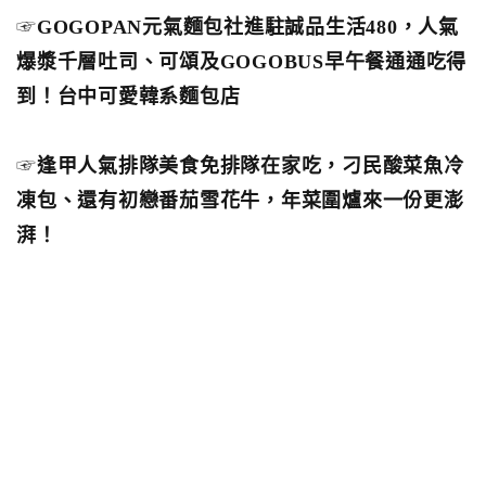
☞
GOGOPAN元氣麵包社進駐誠品生活480，人氣
爆漿千層吐司、可頌及GOGOBUS早午餐通通吃得
到！台中可愛韓系麵包店
☞
逢甲人氣排隊美食免排隊在家吃，刁民酸菜魚冷
凍包、還有初戀番茄雪花牛，年菜圍爐來一份更澎
湃！