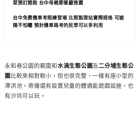
菜預訂開跑 台中母親節餐廳推薦
台中免費機車考照練習場 比照監理站實際規格 可遮
陽不怕曬 預計機車路考的民眾可以多利用
永和巷公園的範圍和
水湳生態公園
及
二分埔生態公
園
比較來相對較小，但也很完整，一樣有座小型的
滯洪池，旁邊還有設置兒童的體適能遊戲設施，也
有沙坑可以玩。