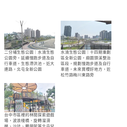
二分埔生態公園｜水湳生態
水湳生態公園｜十四期重劃
公園旁，延續慢跑步道及自
區全新公園，麻園頭溪整治
行車道，生態滯洪池，近大
區段，規劃慢跑步道及自行
連路，北屯全新公園
車道，未來賞櫻好地方，近
松竹路梅川東路旁
台中市區裡的林間探索遊戲
場，波浪棧橋、旋轉溜滑
梯、沙坑、攀爬架等北屯兒