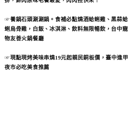
排，鮮肉原味老饕最愛，肉肉控快來！
☞
養鍋石頭涮涮鍋。食補必點燒酒蛤蜊雞、黑蒜蛤
蜊烏骨雞，白飯、冰淇淋、飲料無限暢飲，台中寵
物友善火鍋餐廳
☞
現點現烤美味串燒19元起親民銅板價，臺中逢甲
夜市必吃美食推薦