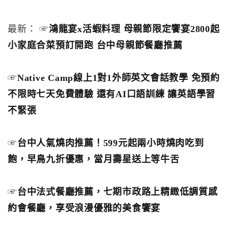
最新： ☞
鴻龍宴x活蝦料理 母親節限定饗宴2800起
小家庭合菜預訂開跑 台中母親節餐廳推薦
☞
Native Camp線上1對1外師英文會話教學 免預約
不限時七天免費體驗 還有AI口語訓練 讓英語學習
不緊張
☞
台中人氣燒肉推薦！599元起兩小時燒肉吃到
飽，早鳥九折優惠，當月壽星送上等牛舌
☞
台中法式餐廳推薦，七期市政路上精緻低調質感
約會餐廳，享受浪漫優雅的美食饗宴