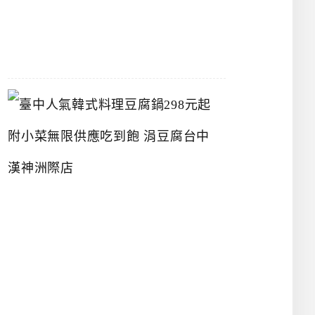
07-
26
臺
中
人
氣
韓
式
料
理
豆
腐
鍋
2
9
8
元
起
附
小