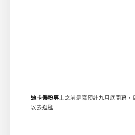
迪卡儂粉專
上之前是寫預計九月底開幕，目
以去逛逛！