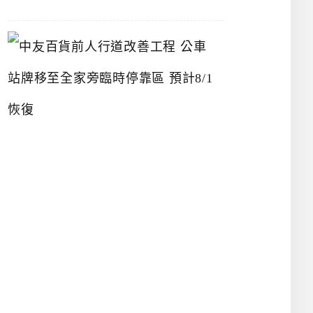
中
友
百
貨
前
人
行
道
改
善
工
程
公
車
站
牌
移
至
全
家
旁
臨