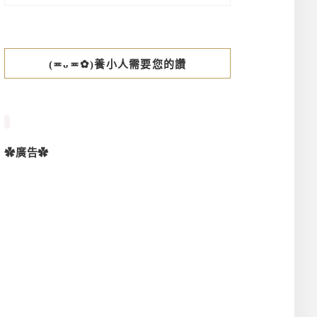
(≖ᴗ≖✿)養小人需要您的讚
✿廣告✿