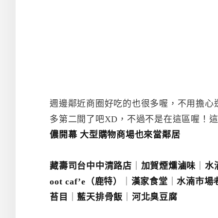
週邊鄰近商圈好吃的也很多喔，不用擔心逛
多第二間了吧XD，不過不是在這區喔！
儂開幕 大型購物商場也來當鄰居
藏壽司台中中清路店
｜
加賀煙燻滷味
｜
水
oot caf’e（鹿特）
｜
漢家食堂
｜
水湳市場
苔目
｜
藍天排骨飯
｜
河北臭豆腐