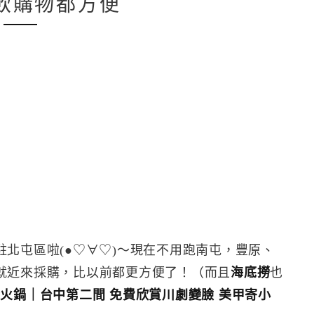
餐飲購物都方便
北屯區啦(●♡∀♡)～現在不用跑南屯，豐原、
就近來採購，比以前都更方便了！（而且
海底撈
也
火鍋｜台中第二間 免費欣賞川劇變臉 美甲寄小