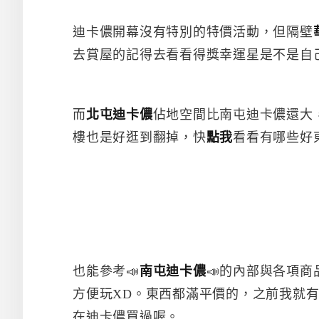
迪卡儂開幕沒有特別的特價活動，但隔壁
去賞屋的記得去看看得獎幸運星是不是自
而
北屯迪卡儂
佔地空間比南屯迪卡儂還大
樓也是好逛到翻掉，快
點我
看看有哪些好
也能參考📣
南屯迪卡儂
📣的內部與各項
方便玩XD。東西都滿平價的，之前我就
在迪卡儂買過喔。