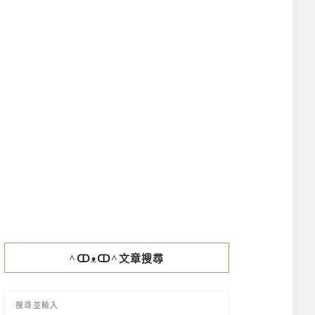
^ↀᴥↀ^文章搜尋