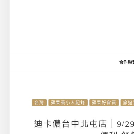
合作聯
台灣
蘋果養小人紀錄
蘋果好會買
旅遊
迪卡儂台中北屯店｜9/2