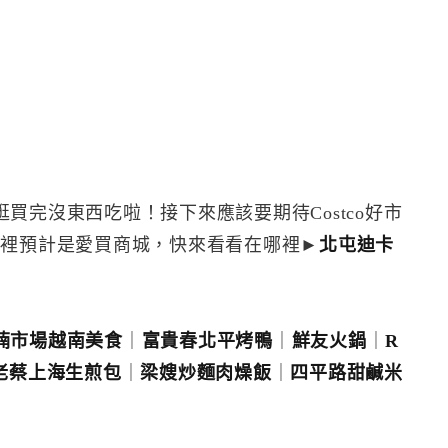
買完沒東西吃啦！接下來應該要期待Costco好市
這裡預計是愛買商城，快來看看在哪裡►
北屯迪卡
湳市場越南美食
｜
富貴春北平烤鴨
｜
鮮友火鍋
｜
R
老蔡上海生煎包
｜
梁嫂炒麵肉燥飯
｜
四平路甜鹹米