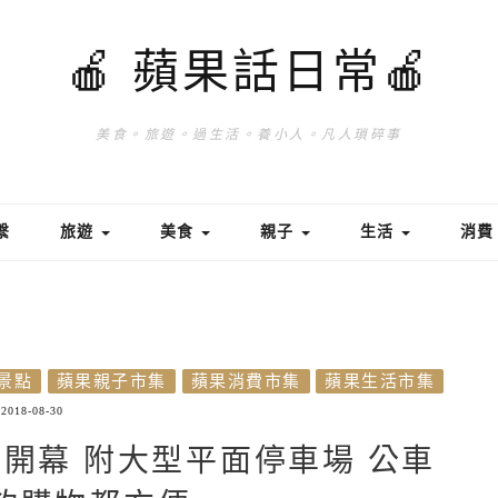
🍎 蘋果話日常🍎
美食。旅遊。過生活。養小人。凡人瑣碎事
繫
旅遊
美食
親子
生活
消
景點
蘋果親子市集
蘋果消費市集
蘋果生活市集
2018-08-30
9開幕 附大型平面停車場 公車