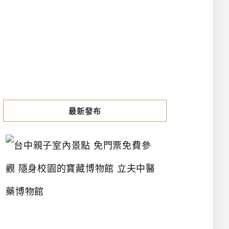
最新發布
台
中
親
子
室
內
景
點
免
門