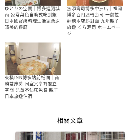
ゆとりの空間｜博多運河城
無添壽司博多中洲店｜福岡
內 家常菜色自助式吃到飽
博多百円迴轉壽司 一蘭拉
日本國寶級料理生活家栗原
麵總本店斜對面 九州親子
晴美的餐廳
旅遊 くら寿司 ホームペー
ジ
東橫INN博多站前祇園｜商
務雙床房 同室又享有獨立
空間 兒童不佔床免費 親子
日本旅遊住宿
相關文章