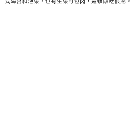
式海苔和泡菜，也有生菜可包肉，這頓飯吃很飽。