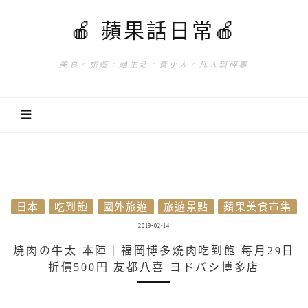
🍎 蘋果話日常🍎
美食。旅遊。過生活。養小人。凡人瑣碎事
日本
吃到飽
國外旅遊
旅遊景點
蘋果美食市集
2019-02-14
焼肉の牛太 本陣｜福岡博多燒肉吃到飽 每月29日
折價500円 友都八喜 ヨドバシ博多店