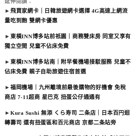
延伸閱讀：
►
飛買家網卡｜日韓旅遊網卡選擇 4G高速上網流
量吃到飽 雙網卡優惠
►
東橫INN博多站前祇園｜商務雙床房 同室又享有
獨立空間 兒童不佔床免費
►
東橫INN博多站南｜附早餐機場接駁服務 兒童不
佔床免費 親子自助旅遊住宿首選
►
福岡機場｜九州離境前最後購物的好機會 免稅
商店 7-11超商 星巴克 扭蛋公仔通通有
►
Kura Sushi 無添 くら寿司 二条店｜日本百円迴
轉壽司 還有扭蛋區和百元商店 京都二条站旁