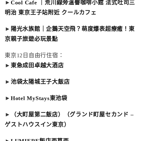
►
Cool Cafe ｜荒川線旁溫韾咖啡小館 法式吐司三
明治 東京王子站附近 クールカフェ
►
陽光水族館｜企鵝天空飛？萌度爆表超療癒！東
京親子旅遊必玩景點
東京12日自由行住宿：
►
東急成田卓越大酒店
►
池袋太陽城王子大飯店
►
Hotel MyStays東池袋
►
（大町屋第二飯店）（グランド町屋セカンド –
ゲストハウスイン東京）