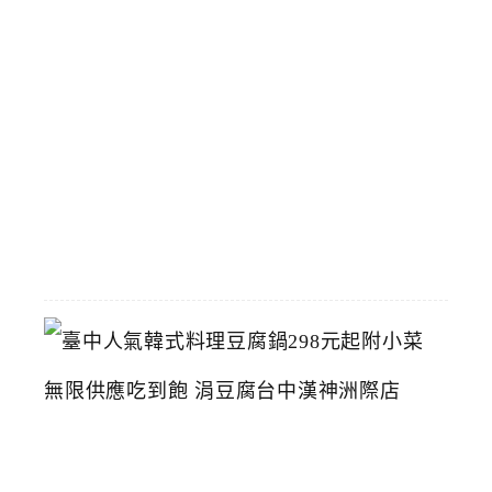
夫
中
醫
藥
博
物
館
2026-
07-
26
臺
中
人
氣
韓
式
料
理
豆