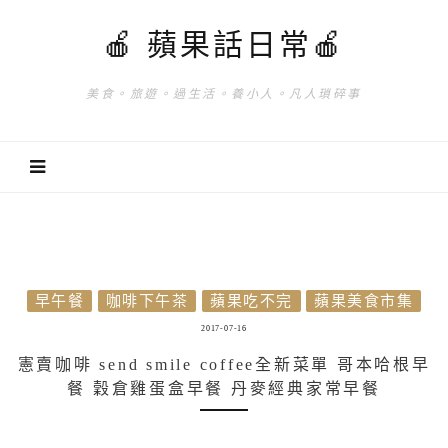
🍎 蘋果話日常🍎
美食。旅遊。過生活。養小人。凡人瑣碎事
早午餐
咖啡下午茶
蘋果吃不完
蘋果美食市集
2017-07-16
憲賣咖啡 send smile coffee全新菜單 哥本哈根早
餐 穀倉雞蛋盒早餐 丹麥經典家常早餐