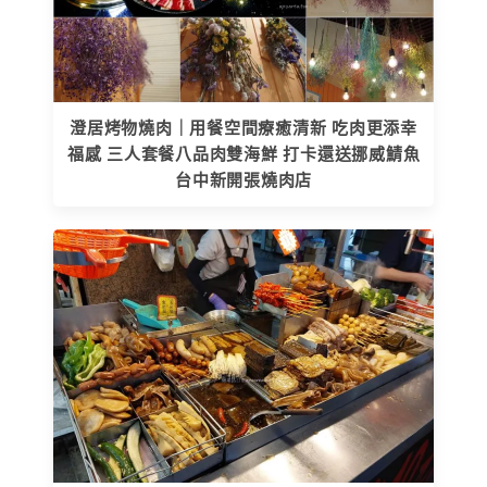
澄居烤物燒肉｜用餐空間療癒清新 吃肉更添幸
福感 三人套餐八品肉雙海鮮 打卡還送挪威鯖魚
台中新開張燒肉店