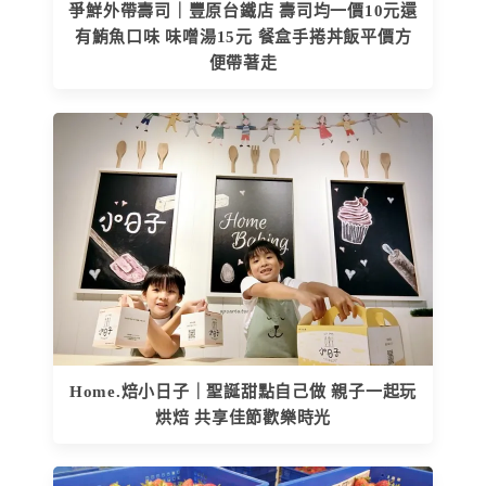
爭鮮外帶壽司｜豐原台鐵店 壽司均一價10元還
有鮪魚口味 味噌湯15元 餐盒手捲丼飯平價方
便帶著走
Home.焙小日子｜聖誕甜點自己做 親子一起玩
烘焙 共享佳節歡樂時光