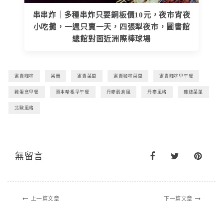
串串炸｜多種串炸只要銅板價10元，夜市宵夜
小吃攤，一週只賣一天，四張犁夜市，圖書館
總館對面近洲際棒球場
憲賣咖啡
憲賣
憲賣菜單
憲賣咖啡菜單
憲賣咖啡早午餐
雞蛋盒早餐
哥本哈根早午餐
丹麥穀倉風
丹麥風格
雜誌菜單
北歐風格
無留言
上一篇文章
下一篇文章