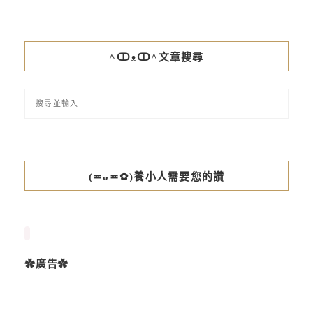
^ↀᴥↀ^文章搜尋
(≖ᴗ≖✿)養小人需要您的讚
✿廣告✿