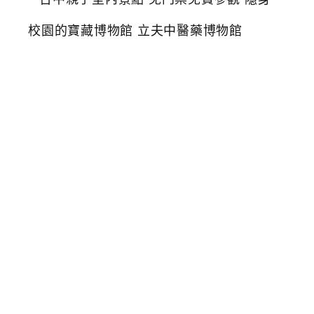
中
親
子
室
內
景
點
免
門
票
免
費
參
觀
隱
身
校
園
的
寶
藏
博
物
館
立