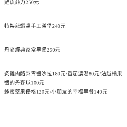
鮭魚菲力250元
特製龍蝦醬手工漢堡240元
丹麥經典家常早餐250元
炙雞肉酪梨青醬沙拉180元/番茄濃湯80元/沾越橘果
醬的丹麥球100元
蜂蜜堅果優格120元/小朋友的幸福早餐140元