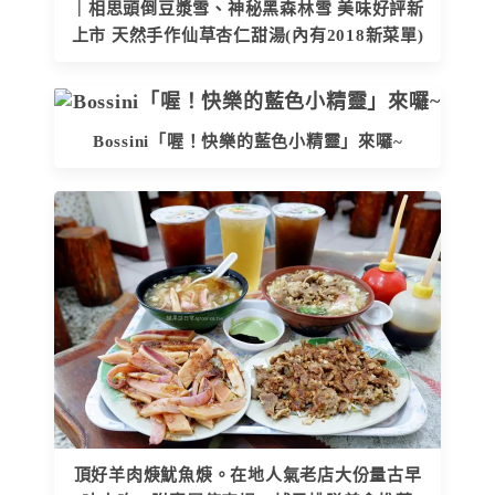
｜相思頭倒豆漿雪、神秘黑森林雪 美味好評新
上市 天然手作仙草杏仁甜湯(內有2018新菜單)
Bossini「喔！快樂的藍色小精靈」來囉~
頂好羊肉焿魷魚焿。在地人氣老店大份量古早