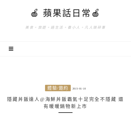
🍎 蘋果話日常🍎
美食。旅遊。過生活。養小人。凡人瑣碎事
體驗/邀約
2015-01-10
隱藏丼飯達人@海鮮丼飯霸氣十足完全不隱藏 還
有暖暖鍋物新上市