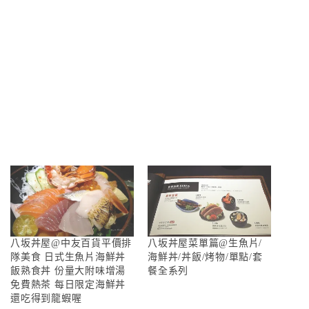
八坂丼屋@中友百貨平價排
八坂丼屋菜單篇@生魚片/
隊美食 日式生魚片海鮮丼
海鮮丼/丼飯/烤物/單點/套
飯熟食丼 份量大附味增湯
餐全系列
免費熱茶 每日限定海鮮丼
還吃得到龍蝦喔