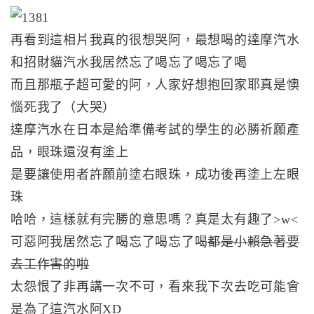
再看到這相片我真的很想哭阿，最想喝的達摩汽水
和招財貓汽水我居然忘了喝忘了喝忘了喝
而且那瓶子超可愛的阿，人家好想抱回家耶真是懊
惱死我了（大哭）
達摩汽水在日本是給準備考試的學生的必勝祈願產
品，眼珠還沒有塗上
是要讓使用者許願前塗右眼珠，成功後再塗上左眼
珠
哈哈，這樣就有完勝的意思嗎？真是太有趣了>w<
可惡阿我居然忘了喝忘了喝忘了喝
都是小賴急著要
去工作害的啦
太怨恨了非再講一次不可，看來我下次去吃可能會
是為了這汽水阿XD