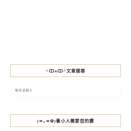
^ↀᴥↀ^文章搜尋
(≖ᴗ≖✿)養小人需要您的讚