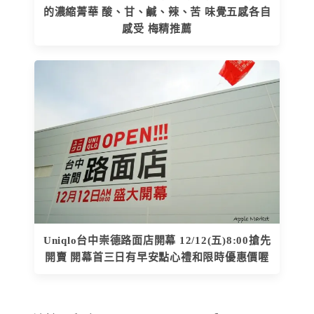
的濃縮菁華 酸、甘、鹹、辣、苦 味覺五感各自
感受 梅精推薦
Uniqlo台中崇德路面店開幕 12/12(五)8:00搶先
開賣 開幕首三日有早安點心禮和限時優惠價喔