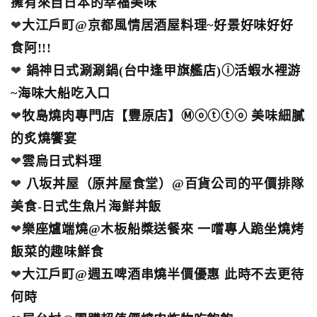
擁有來自日本的幸福美味
❤
大江戶町@京都風情居酒屋料理~好景好味好好
食阿!!!
❤
鍋神日式涮涮鍋(台中逢甲旗艦店)ⓘ活蝦水裡游
~海味大船吃入口
❤
牧島燒肉專門店【豐原店】Ⓜⓞⓣⓣⓞ 美味細膩
的炙燒饗宴
❤
雲烏日式料理
❤
八坂丼屋（原丼屋食堂）@百貨公司的平價排隊
美食-日式生魚片海鮮丼飯
❤
樂座爐端燒@木板船槳送餐來 一嚐專人跪坐燒烤
飯菜的趣味鮮食
❤
大江戶町@週五啤酒串燒半價優惠 此時不去更待
何時