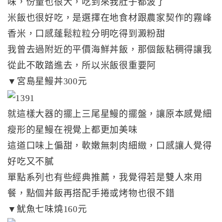
味，份量也很大，吃到來我肚子都波了
米飯也很好吃，是選擇在地食材跟農家契作的霧峰
香米，口感蓬鬆粒粒分明吃得到澱粉甜
我曾去過附近的平價海鮮丼飯，那個飯粘稠得讓我
從此不敢踏進去，所以米飯很重要阿
▼宮島星鰻丼300元
就這樣大器的擺上三尾星鰻的擺盤，讓原本感覺細
瘦形的星鰻在視覺上都更加美味
這道口味上偏甜，軟嫩無刺肉細緻，口感讓人覺得
好吃又不膩
單點系列也有些經典推薦，我覺得若是雙人來用
餐，點個丼飯再搭配手捲或烤物也很不錯
▼魷魚七味燒160元