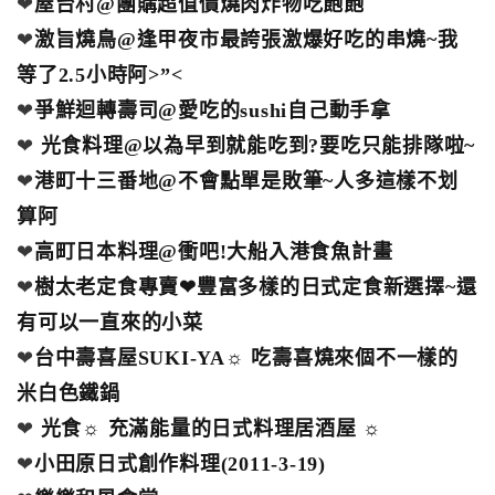
❤
屋台村@團購超值價燒肉炸物吃飽飽
❤
激旨燒鳥@逢甲夜市最誇張激爆好吃的串燒~我
等了2.5小時阿>”<
❤
爭鮮迴轉壽司@愛吃的sushi自己動手拿
❤
光食料理@以為早到就能吃到?要吃只能排隊啦~
❤
港町十三番地@不會點單是敗筆~人多這樣不划
算阿
❤
高町日本料理@衝吧!大船入港食魚計畫
❤
樹太老定食專賣❤豐富多樣的日式定食新選擇~還
有可以一直來的小菜
❤
台中壽喜屋SUKI-YA☼ 吃壽喜燒來個不一樣的
米白色鐵鍋
❤
光食☼ 充滿能量的日式料理居酒屋 ☼
❤
小田原日式創作料理(2011-3-19)