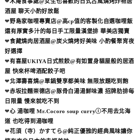
❤
木庵食事處@女生也喜歡的日式古風燒烤炸物居
酒屋 聊天小酌好放鬆
❤
野島家咖哩專賣店@高cp值的客製化自選咖哩飯
還有厚實多汁的毎日手工限量漢堡排 華美店獨賣
❤
食藏燒肉居酒屋@炭火燒烤好美味 小酌餐聚宵夜
好選擇
❤
有喜屋UKIYA日式煎餃@有如置身貓屋般的居酒
屋 快來杯啤酒配餃子吧
❤
北澤壽喜燒@單鍋雙享都美味 無限放題吃到飽
❤
赤坂拉麵崇德店@豚骨白湯湯鮮味濃 招牌肋排每
日限量 慢來就吃不到
❤
心 湯咖哩 Mr.Cocoro soup curryⓘ不用去北海
道 也吃得到湯咖哩
❤
花須（寺）かすてら@純正優雅的經典風味讓你