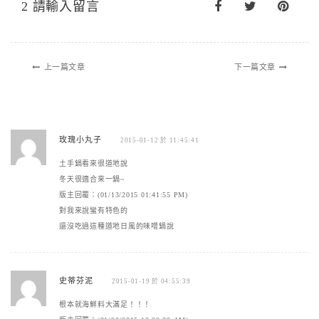
2 請輸入留言
上一篇文章
下一篇文章
玫瑰小丸子
2015-01-12 於 11:45:41
土手鍋看來很道地說
冬天很適合來一鍋~
版主回覆：(01/13/2015 01:41:55 PM)
對我來說蠻有特色的
還沒吃過這種道地日風的味噌鍋說
史蒂芬泥
2015-01-19 於 04:55:39
根本就海鮮料大滿足！！！