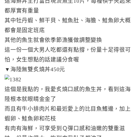
這海鮮丼主打當日現流魚生10片，毎種筷子夾起來
都厚實有重量
其中牡丹蝦、鮮干貝、鮭魚肚、海膽、鮭魚卵大概
都會是固定班底
其他的魚生就會依季節漁獲做調整變換
這一份一個大男人吃都還有點撐，份量十足得很可
怕，女生想點的話建議分食喔
▼海陸無雙炙燒丼450元
這個是我點的，我愛炙燒口感的魚生丼，看到這海
陸根本就眼睛金金了
而且有牛小排肉片和最近愛上的比目魚鰭邊，加上
蝦卵、鮭魚卵和花枝
有肉有海鮮，可享受到Ｑ彈口感和油嫩的雙重滋