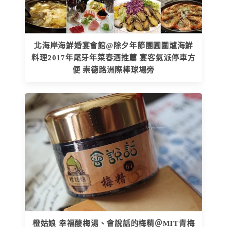
北海岸海鮮婚宴會館@除夕年節團圓圍爐海鮮
料理2017年尾牙年菜春酒推薦 宴客氣派停車方
便 崇德路洲際棒球場旁
橙姑娘 幸福酸梅湯、會說話的梅精＠MIT青梅