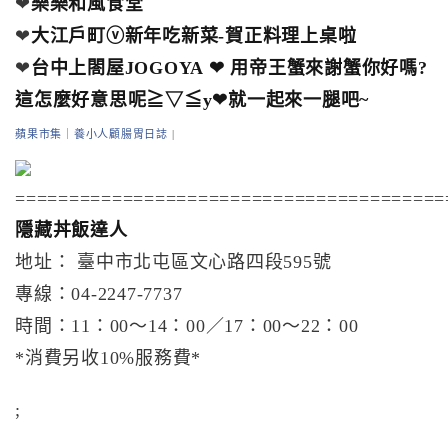
❤
樂樂和風食堂
❤
大江戶町ⓥ新年吃新菜-賀正料理上桌啦
❤
台中上閤屋JOGOYA ❤ 用帝王蟹來謝蟹你好嗎?
這怎麼好意思呢≧▽≦y❤就一起來一腿吧~
蘋果市集｜養小人顧腸胃日誌
|
========================================
隱藏丼飯達人
地址： 臺中市北屯區文心路四段595號
專線：04-2247-7737
時間：11：00～14：00／17：00～22：00
*消費另收10%服務費*
;