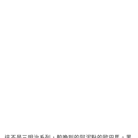
這不是三明治系列，較晚到的阿泥點的歐巴馬。黑