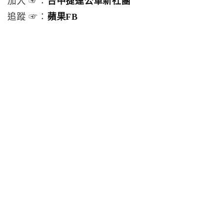
加入 ☞：
台中捷運公車新社團
追蹤 ☞：
蘋果FB