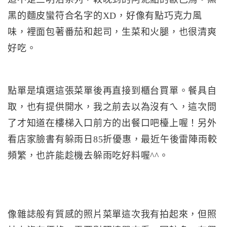
黑的麵皮蠻符合名字的XD，好像有點巧克力風
味，裡面包著番茄和起司，生菜和火腿，也很清爽
好吃。
點單是填選這張菜單後再直接到櫃台買單。餐具自
取，也有提供開水，我之前去以為沒有ㄟ，這次問
了才知道在樓梯入口前方的出餐口吧檯上喔！另外
看店家臉書有躲雨日85折優惠，最近午後雷陣雨較
頻繁，也許能趁機去躲雨吃好料喔^^。
像雜誌般有質感的照片菜單這次我有拍起來，但照