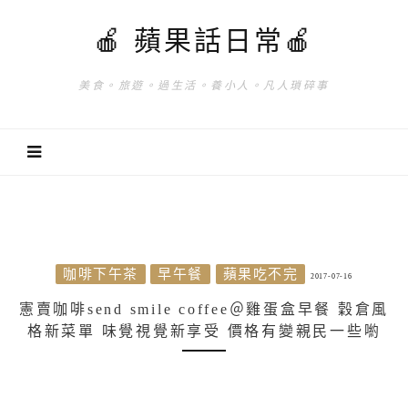
🍎 蘋果話日常🍎
美食。旅遊。過生活。養小人。凡人瑣碎事
咖啡下午茶
早午餐
蘋果吃不完
2017-07-16
憲賣咖啡send smile coffee＠雞蛋盒早餐 穀倉風
格新菜單 味覺視覺新享受 價格有變親民一些喲