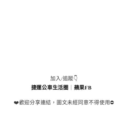
加入/追蹤👇
捷運公車生活圈
｜
蘋果FB
❤️歡迎分享連結，圖文未經同意不得使用⛔️