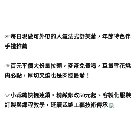
☞
每日現做可外帶的人氣法式舒芙蕾，年節特色伴
手禮推薦
☞
百元平價大份量拉麵，麥茶免費喝，巨量雪花燒
肉必點，厚切叉燒也是肉控最愛！
☞
小裁縫快捷連鎖。精緻修改50元起、客製化服裝
訂製與課程教學，延續裁縫工藝技術傳承