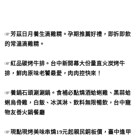
☞
芳茲日月養生滴雞精。孕期推薦好禮，即拆即飲
的常溫滴雞精。
☞
紅品碳烤牛排。台中新開幕大份量直火炭烤牛
排，鮮肉原味老饕最愛，肉肉控快來！
☞
養鍋石頭涮涮鍋。食補必點燒酒蛤蜊雞、黑蒜蛤
蜊烏骨雞，白飯、冰淇淋、飲料無限暢飲，台中寵
物友善火鍋餐廳
☞
現點現烤美味串燒19元起親民銅板價，臺中逢甲