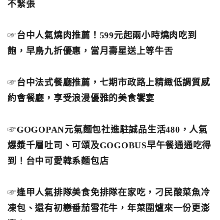
不緊張
☞
台中人氣燒肉推薦！599元起兩小時燒肉吃到
飽，早鳥九折優惠，當月壽星送上等牛舌
☞
台中法式餐廳推薦，七期市政路上精緻低調質感
約會餐廳，享受浪漫優雅的美食饗宴
☞
GOGOPAN元氣麵包社進駐誠品生活480，人氣
爆漿千層吐司、可頌及GOGOBUS早午餐通通吃得
到！台中可愛韓系麵包店
☞
逢甲人氣排隊美食免排隊在家吃，刁民酸菜魚冷
凍包、還有初戀番茄雪花牛，年菜圍爐來一份更澎