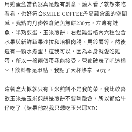
用雞蛋盒當食器真是超有創意，讓人看了就想來吃
看看，也好符合SMILE CØFFEE丹麥穀倉風的空間
感。我點的丹麥穀倉鮭魚煎餅230元，左邊有鮭
魚、半熟煎蛋、玉米煎餅，右邊雞蛋格內六種包含
水果與新鮮蔬果沙拉和培根肉腸、馬鈴薯等，然後
還有一顆水煮蛋！這我可以，因為本身就愛吃雞
蛋，所以一盤兩個蛋我能接受，營養破表了吧這樣
^^！飲料都是單點，我點了大杯熱拿150元。
這餐盒大概就只有玉米煎餅不是我的菜，我比較喜
歡玉米是玉米煎餅是煎餅不要喇皺會，所以都給牛
仔吃了（結果他說我只想吃玉米耶XD）