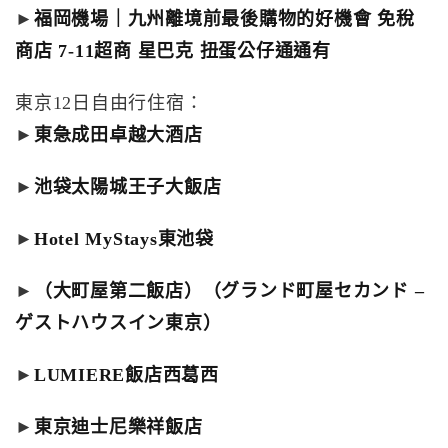
►
福岡機場｜九州離境前最後購物的好機會 免稅
商店 7-11超商 星巴克 扭蛋公仔通通有
東京12日自由行住宿：
►
東急成田卓越大酒店
►
池袋太陽城王子大飯店
►
Hotel MyStays東池袋
►
（大町屋第二飯店）（グランド町屋セカンド –
ゲストハウスイン東京）
►
LUMIERE飯店西葛西
►
東京迪士尼樂祥飯店