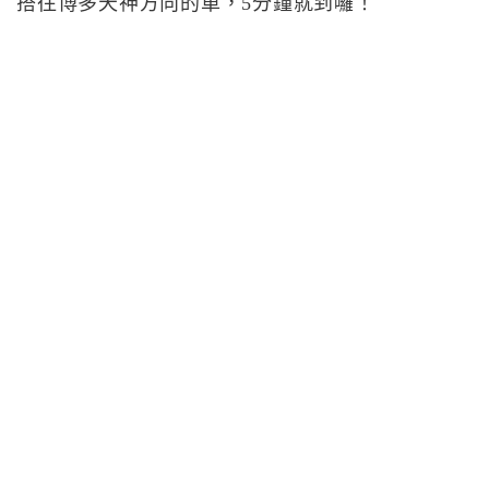
搭往博多天神方向的車，5分鐘就到囉！