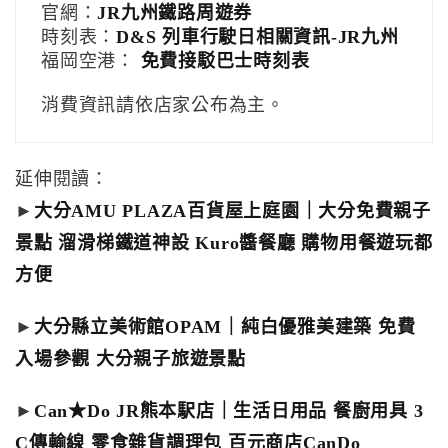
官網：
JR九州鐵路周遊券
時刻表：
D&S 列車行駛日相關資訊-JR九州
福岡空港：
免費接駁巴士時刻表
消費資訊請依店家公布為主。
延伸閱讀：
►
大分AMU PLAZA百貨屋上庭園｜大分免費親子
景點 溜滑梯鐵道神設 Kuro醬餐廳 購物用餐遊玩都
方便
►
大分縣立美術館OPAM｜純白優雅美建築 免費
入場參觀 大分親子旅遊景點
►
Can★Do JR熊本駅店｜生活日用品 餐廚用具 3
C傳輸線 零食雜貨調理包 百元商店CanDo