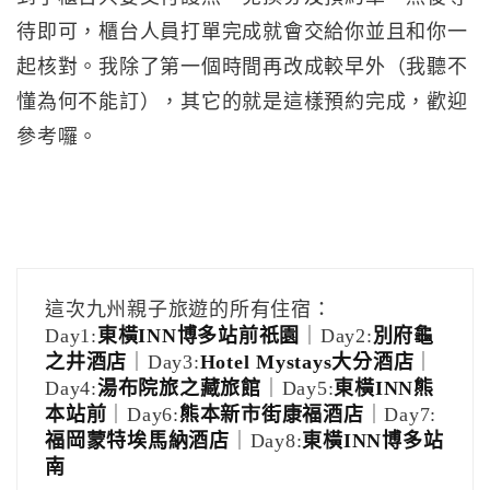
待即可，櫃台人員打單完成就會交給你並且和你一
起核對。我除了第一個時間再改成較早外（我聽不
懂為何不能訂），其它的就是這樣預約完成，歡迎
參考囉。
這次九州親子旅遊的所有住宿：
Day1:
東橫INN博多站前祇園
｜Day2:
別府龜
之井酒店
｜Day3:
Hotel Mystays大分酒店
｜
Day4:
湯布院旅之藏旅館
｜Day5:
東橫INN熊
本站前
｜Day6:
熊本新市街康福酒店
｜Day7:
福岡蒙特埃馬納酒店
｜Day8:
東橫INN博多站
南