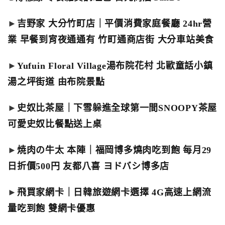
►
吉野家 大分竹町店｜平價消費家庭餐廳 24hr營
業 早餐到宵夜通通有 竹町通商店街 大分車站美食
►
Yufuin Floral Village湯布院花村 北歐童話小鎮
湯之坪街道 由布院景點
►
史奴比茶屋｜下雪躲進全球第一間SNOOPY茶屋
可愛史奴比餐點送上桌
►
焼肉の牛太 本陣｜福岡博多燒肉吃到飽 每月29
日折價500円 友都八喜 ヨドバシ博多店
►
飛買家網卡｜日韓旅遊網卡選擇 4G高速上網流
量吃到飽 雙網卡優惠