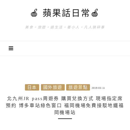
🍎 蘋果話日常🍎
美食。旅遊。過生活。養小人。凡人瑣碎事
日本
國外旅遊
旅遊景點
2019-03-11
北九州JR pass周遊券 購買兌換方式 現場指定席
預約 博多車站綠色窗口 福岡機場免費接駁地鐵福
岡機場站