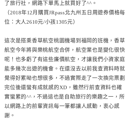
了旅行社，網路下單馬上就買好了^^。
（2018年12月購買JRpass北九州五日周遊券價格每
位：大人2610元/小孩1305元）
這次是搭乘香草航空桃園機場到福岡的班機，香草
航空今年將與樂桃航空合併，航空業也是變化很快
呢！也多虧了有這些廉價航空，才讓我們小資家庭
能多幾次出遊的機會。在還沒去以前我查資料時就
覺得好累呦也想很多，不過實際走了一次換完票劃
完位後還蠻有成就感的XD，雖然行前查資料也確
實蠻累的^^，不過這也是自助旅行的樂趣之一，所
以網路上的前輩資訊每一筆都讓人感動，衷心感
謝。