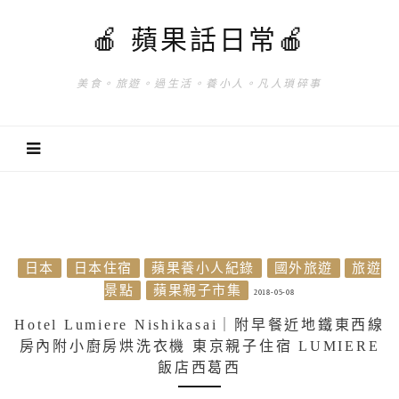
🍎 蘋果話日常🍎
美食。旅遊。過生活。養小人。凡人瑣碎事
日本
日本住宿
蘋果養小人紀錄
國外旅遊
旅遊
景點
蘋果親子市集
2018-05-08
Hotel Lumiere Nishikasai｜附早餐近地鐵東西線
房內附小廚房烘洗衣機 東京親子住宿 LUMIERE
飯店西葛西