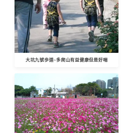
大坑九號歩道~多爬山有益健康但是好喘