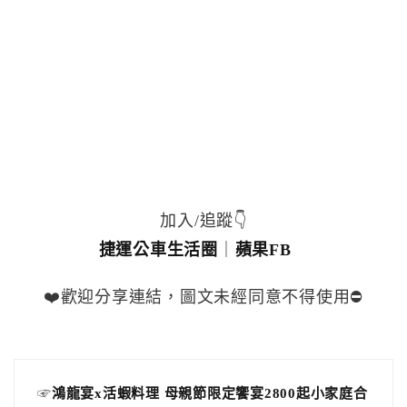
加入/追蹤👇
捷運公車生活圈
｜
蘋果FB
❤️歡迎分享連結，圖文未經同意不得使用⛔️
☞
鴻龍宴x活蝦料理 母親節限定饗宴2800起小家庭合