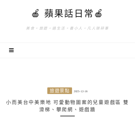
🍎 蘋果話日常🍎
美食。旅遊。過生活。養小人。凡人瑣碎事
旅遊景點
2025-12-16
小而美台中美樂地 可愛動物圖案的兒童遊戲區 雙
滑梯、攀爬網、遊戲牆