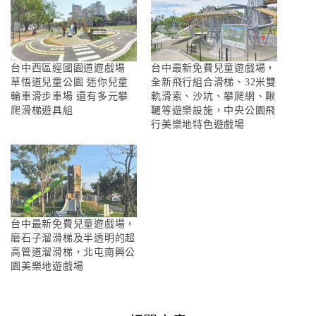
台中西區經國園道遊戲場
台中最新免費兒童遊戲場，
草悟道兒童公園 迷你兒童
全新飛行組合滑梯、32米雙
輪車滑步車場 還有多元攀
軌滑索、沙坑、攀爬網、鞦
爬滑梯遊具組
韆等遊樂設施，中央公園飛
行美樂地特色遊戲場
台中最新免費兒童遊戲場，
磨石子溜滑梯及半透明的超
高管道溜滑梯，北屯南興公
園美樂地遊戲場