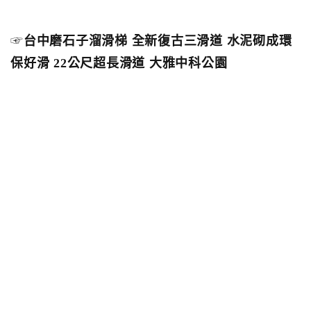
☞
台中磨石子溜滑梯 全新復古三滑道 水泥砌成環
保好滑 22公尺超長滑道 大雅中科公園