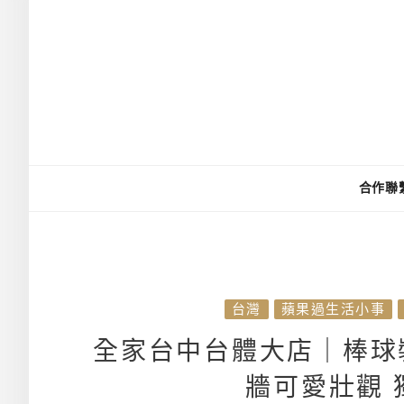
合作聯
台灣
蘋果過生活小事
全家台中台體大店｜棒球
牆可愛壯觀 