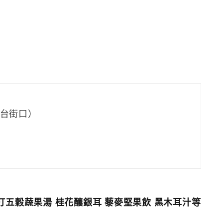
電台街口）
打五穀蔬果湯 桂花釀銀耳 藜麥堅果飲 黑木耳汁等