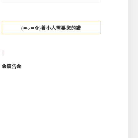
(≖ᴗ≖✿)養小人需要您的讚
✿廣告✿