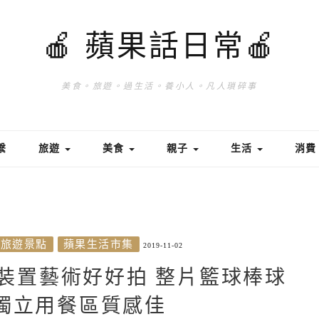
🍎 蘋果話日常🍎
美食。旅遊。過生活。養小人。凡人瑣碎事
繫
旅遊
美食
親子
生活
消
旅遊景點
蘋果生活市集
2019-11-02
裝置藝術好好拍 整片籃球棒球
獨立用餐區質感佳