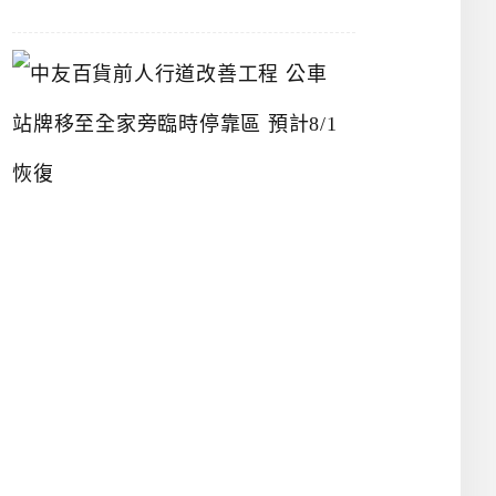
中
友
百
貨
前
人
行
道
改
善
工
程
公
車
站
牌
移
至
全
家
旁
臨