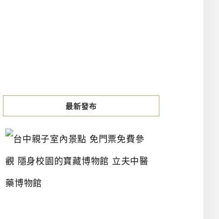
最新發布
台
中
親
子
室
內
景
點
免
門