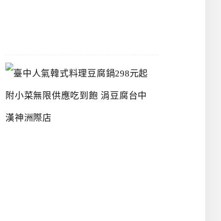
07-
26
臺
中
人
氣
韓
式
料
理
豆
腐
鍋
2
9
8
元
起
附
小