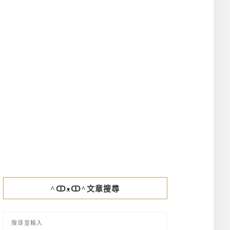
^ↀᴥↀ^文章搜尋