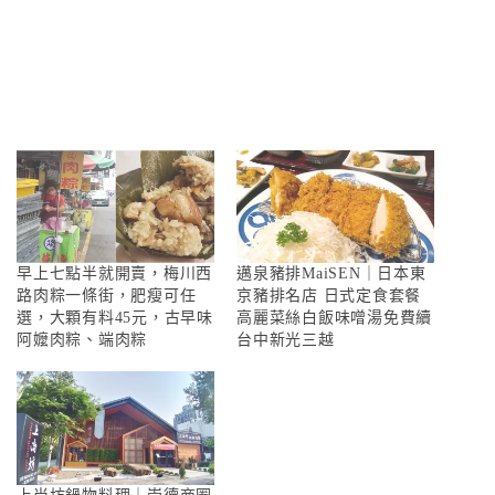
早上七點半就開賣，梅川西
邁泉豬排MaiSEN｜日本東
路肉粽一條街，肥瘦可任
京豬排名店 日式定食套餐
選，大顆有料45元，古早味
高麗菜絲白飯味噌湯免費續
阿嬤肉粽、端肉粽
台中新光三越