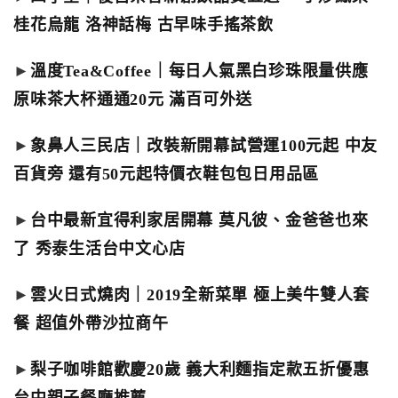
桂花烏龍 洛神話梅 古早味手搖茶飲
►
溫度Tea&Coffee｜每日人氣黑白珍珠限量供應
原味茶大杯通通20元 滿百可外送
►
象鼻人三民店｜改裝新開幕試營運100元起 中友
百貨旁 還有50元起特價衣鞋包包日用品區
►
台中最新宜得利家居開幕 莫凡彼、金爸爸也來
了 秀泰生活台中文心店
►
雲火日式燒肉｜2019全新菜單 極上美牛雙人套
餐 超值外帶沙拉商午
►
梨子咖啡館歡慶20歲 義大利麵指定款五折優惠