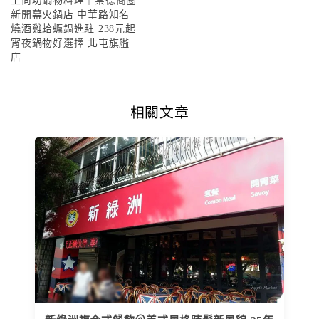
上尚坊鍋物料理｜崇德商圈
新開幕火鍋店 中華路知名
燒酒雞蛤蠣鍋進駐 238元起
宵夜鍋物好選擇 北屯旗艦
店
相關文章