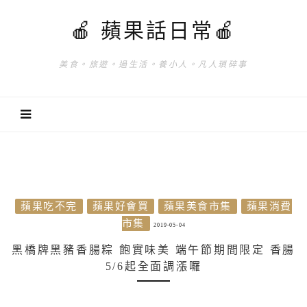
🍎 蘋果話日常🍎
美食。旅遊。過生活。養小人。凡人瑣碎事
蘋果吃不完
蘋果好會買
蘋果美食市集
蘋果消費
市集
2019-05-04
黑橋牌黑豬香腸粽 飽實味美 端午節期間限定 香腸
5/6起全面調漲囉