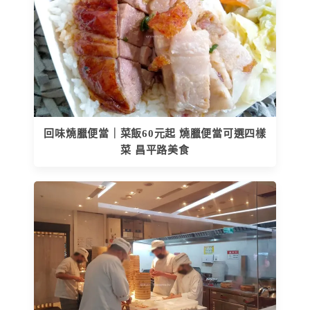
回味燒臘便當｜菜飯60元起 燒臘便當可選四樣
菜 昌平路美食