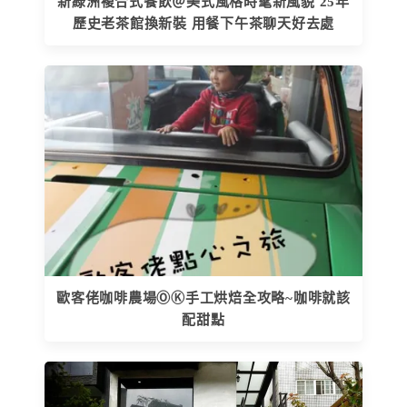
新綠洲複合式餐飲＠美式風格時髦新風貌 25年
歷史老茶館換新裝 用餐下午茶聊天好去處
歐客佬咖啡農場ⓄⓀ手工烘焙全攻略~咖啡就該
配甜點