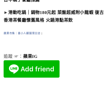
台中親子餐廳推薦
►
港動吃鍋｜鍋物180元起 菜盤超威附小龍蝦 復古
香港茶餐廳懷舊風格 火鍋港點茶飲
蘋果市集｜養小人顧腸胃日誌
|
追蹤 ☞：
蘋果IG