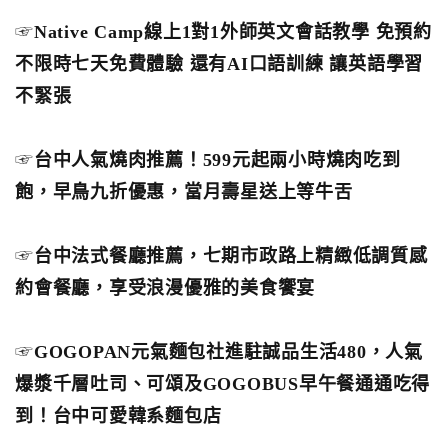
☞
Native Camp線上1對1外師英文會話教學 免預約
不限時七天免費體驗 還有AI口語訓練 讓英語學習
不緊張
☞
台中人氣燒肉推薦！599元起兩小時燒肉吃到
飽，早鳥九折優惠，當月壽星送上等牛舌
☞
台中法式餐廳推薦，七期市政路上精緻低調質感
約會餐廳，享受浪漫優雅的美食饗宴
☞
GOGOPAN元氣麵包社進駐誠品生活480，人氣
爆漿千層吐司、可頌及GOGOBUS早午餐通通吃得
到！台中可愛韓系麵包店