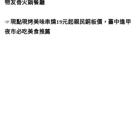
物友善火鍋餐廳
☞
現點現烤美味串燒19元起親民銅板價，臺中逢甲
夜市必吃美食推薦