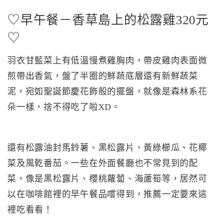
♡早午餐－香草島上的松露雞320元
♡
羽衣甘藍菜上有低溫慢煮雞胸肉，帶皮雞肉表面微
煎帶出香氣，盤了半圈的鮮蔬底層還有新鮮蔬菜
泥，宛如聖誕節慶花飾般的擺盤，就像是森林系花
朵一樣，捨不得吃了啦XD。
還有松露油封馬鈴薯、黑松露片、黃綠櫛瓜、花椰
菜及風乾番茄。一些在外面餐廳也不常見到的配
菜，像是黑松露片、櫻桃蘿蔔、海蘆筍等，居然可
以在咖啡館裡的早午餐品嚐得到，推薦一定要來這
裡吃看看！