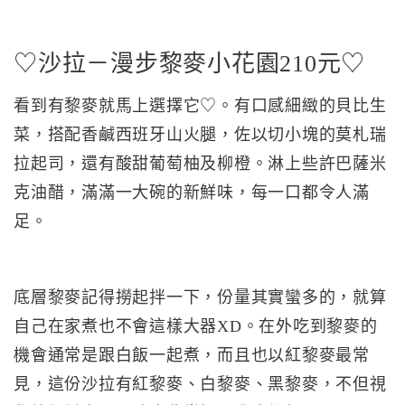
♡沙拉－漫步黎麥小花園210元♡
看到有黎麥就馬上選擇它♡。有口感細緻的貝比生
菜，搭配香鹹西班牙山火腿，佐以切小塊的莫札瑞
拉起司，還有酸甜葡萄柚及柳橙。淋上些許巴薩米
克油醋，滿滿一大碗的新鮮味，每一口都令人滿
足。
底層黎麥記得撈起拌一下，份量其實蠻多的，就算
自己在家煮也不會這樣大器XD。在外吃到黎麥的
機會通常是跟白飯一起煮，而且也以紅黎麥最常
見，這份沙拉有紅黎麥、白黎麥、黑黎麥，不但視