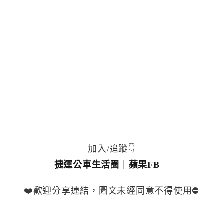
加入/追蹤👇
捷運公車生活圈
｜
蘋果FB
❤️歡迎分享連結，圖文未經同意不得使用⛔️