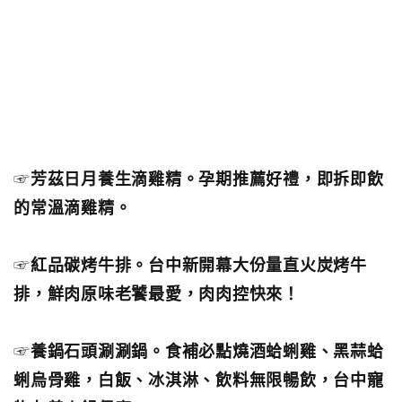
☞
芳茲日月養生滴雞精。孕期推薦好禮，即拆即飲
的常溫滴雞精。
☞
紅品碳烤牛排。台中新開幕大份量直火炭烤牛
排，鮮肉原味老饕最愛，肉肉控快來！
☞
養鍋石頭涮涮鍋。食補必點燒酒蛤蜊雞、黑蒜蛤
蜊烏骨雞，白飯、冰淇淋、飲料無限暢飲，台中寵