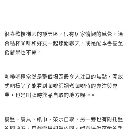
很喜歡樓梯旁的矮桌區，很有居家慵懶的感覺，適
合點杯咖啡和好友一起悠閒聊天，或是配本書甚至
發發呆也不賴。
咖啡吧檯當然是整個場區最令人注目的焦點，開放
式吧檯除了能看到咖啡師調煮咖啡時的專注與專
業，也是叫號時飲品自取的地方喔^^。
餐盤、餐具、紙巾、茶水自取，另一旁也有附托盤
的回收區，用餐完畢記得放回。還有提供可愛的手