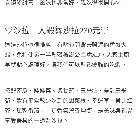
覺繽紛討喜，風味也非常好，我吃得很開心^^。
♡沙拉－大蝦舞沙拉230元♡
這道沙拉也很推薦！有貼心開背去腸泥的香煎大
蝦，免指使另一半剝殼被說公主病XD，人家主廚
早就貼心處理好，讓我們可以輕鬆優雅的吃蝦。
搭配南瓜、娃娃菜、紫甘藍、玉米粒、帶殼玉米
筍，還有平常較少吃到的甜菜根、幸運草、貝比紅
芥、風乾番茄，十足香氣營養均衡，是美味與視覺
享受兼具的一道溫沙拉。