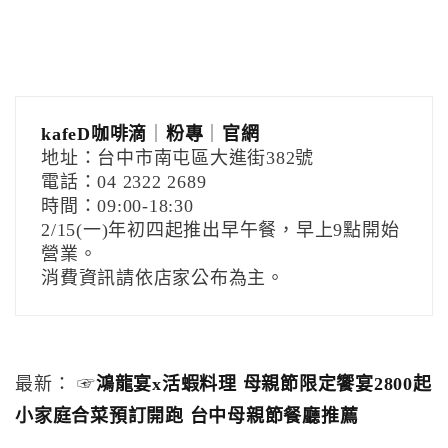
kafeD咖啡滴
｜
粉專
｜
官網
地址：台中市南屯區大進街382號
電話：04 2322 2689
時間：09:00-18:30
2/15(一)年初四起推出早午餐，早上9點開始
營業。
消費資訊請依店家公布為主。
最新： ☞
鴻龍宴x活蝦料理 母親節限定饗宴2800起
小家庭合菜預訂開跑 台中母親節餐廳推薦