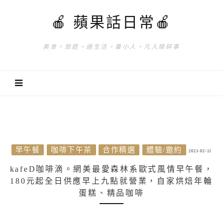
🍎 蘋果話日常🍎
美食。旅遊。過生活。養小人。凡人瑣碎事
早午餐
咖啡下午茶
合作精選
體驗/邀約
2021-02-11
kafeD咖啡滴。網美最愛森林系歐式風情早午餐，
180元起全日供應早上九點就營業，自家烘焙年輪
蛋糕、精品咖啡