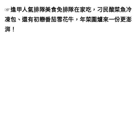
☞
逢甲人氣排隊美食免排隊在家吃，刁民酸菜魚冷
凍包、還有初戀番茄雪花牛，年菜圍爐來一份更澎
湃！