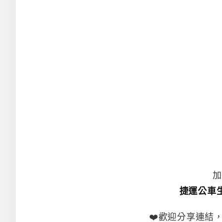
加
捷運公車
❤️歡迎分享連結