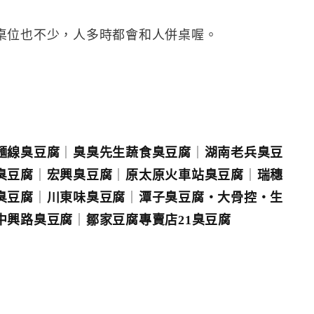
桌位也不少，人多時都會和人併桌喔。
麵線臭豆腐
｜
臭臭先生蔬食臭豆腐
｜
湖南老兵臭豆
臭豆腐
｜
宏興臭豆腐
｜
原太原火車站臭豆腐
｜
瑞穗
臭豆腐
｜
川東味臭豆腐
｜
潭子臭豆腐‧大骨控‧生
中興路臭豆腐
｜
鄒家豆腐專賣店21臭豆腐