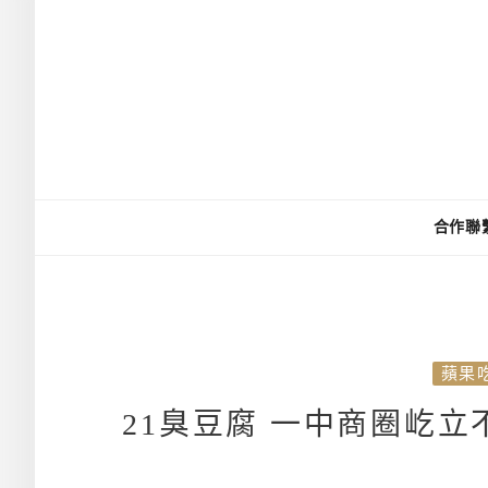
合作聯
蘋果
21臭豆腐 一中商圈屹