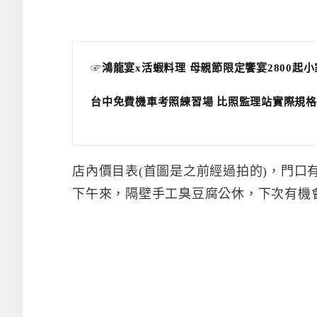
☞
鴻龍宴x活蝦料理 母親節限定饗宴2800起
台中免費機車考照練習場 比照監理站實際規格
店內價目表(首圖是之前經過拍的)，門口
下午來，隔壁手工臭豆腐公休，下次有機