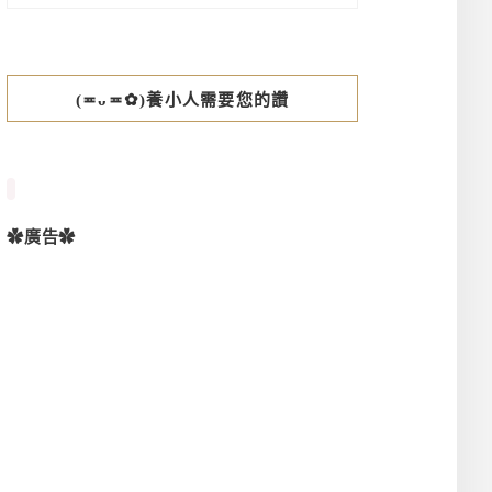
(≖ᴗ≖✿)養小人需要您的讚
✿廣告✿