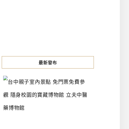
最新發布
台
中
親
子
室
內
景
點
免
門