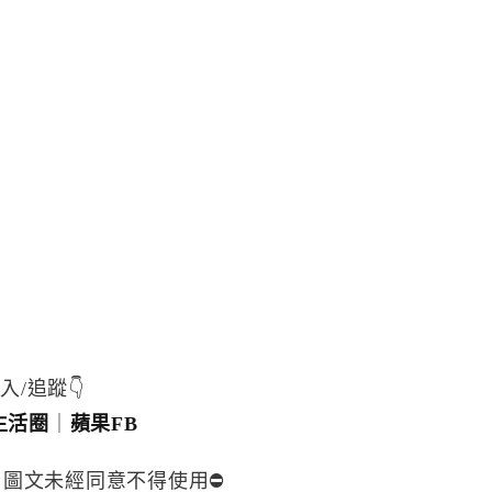
入/追蹤👇
生活圈
｜
蘋果FB
，圖文未經同意不得使用⛔️