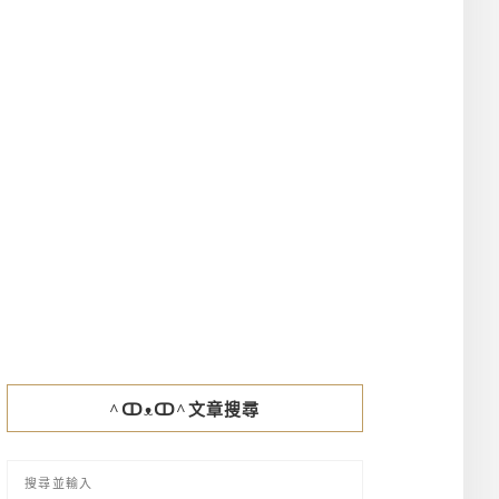
^ↀᴥↀ^文章搜尋