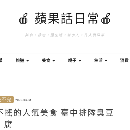
🍎 蘋果話日常🍎
美食。旅遊。過生活。養小人。凡人瑣碎事
繫
旅遊
美食
親子
生活
消
吃不完
2026-03-31
立不搖的人氣美食 臺中排隊臭豆
腐