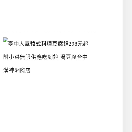
07-
26
臺
中
人
氣
韓
式
料
理
豆
腐
鍋
2
9
8
元
起
附
小