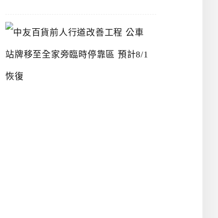
中
友
百
貨
前
人
行
道
改
善
工
程
公
車
站
牌
移
至
全
家
旁
臨