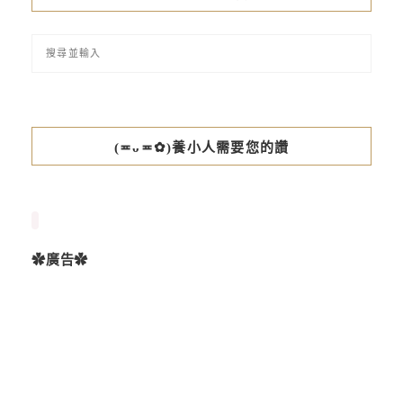
(≖ᴗ≖✿)養小人需要您的讚
✿廣告✿