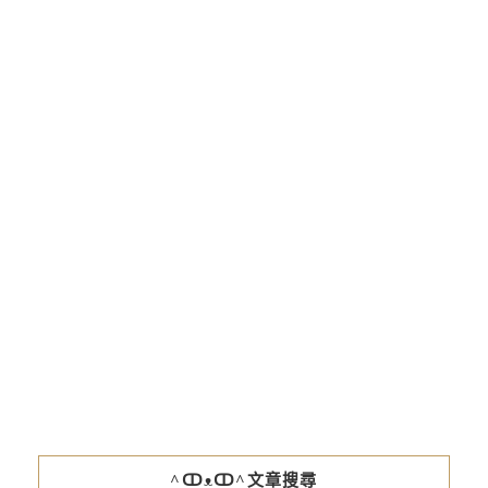
^ↀᴥↀ^文章搜尋