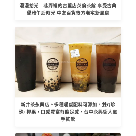
漫漫拾光｜巷弄裡的古董店英倫茶館 享受古典
優雅午后時光 中友百貨後方老宅新風貌
新井茶永興店。多種嚼感配料可添加，雙Q珍
珠+椰果，口感豐富有飽足感，台中永興街人氣
手搖飲