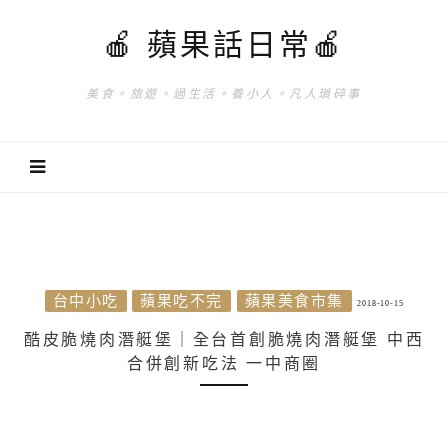
🍎 蘋果話日常🍎
美食。旅遊。過生活。養小人。凡人瑣碎事
台中小吃
蘋果吃不完
蘋果美食市集
2018-10-15
酷皮脆燒肉潛艇堡｜全台首創脆燒肉潛艇堡 中西
合併創新吃法 一中商圈