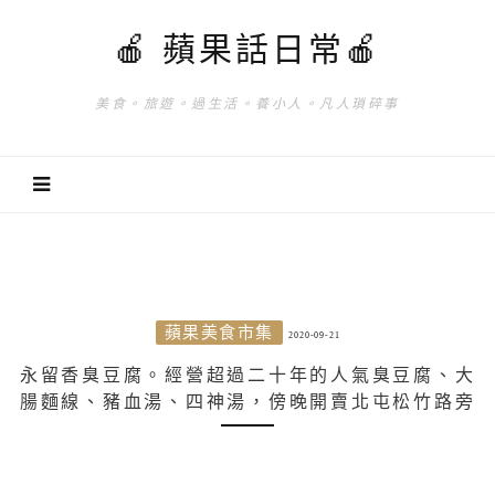
🍎 蘋果話日常🍎
美食。旅遊。過生活。養小人。凡人瑣碎事
蘋果美食市集
2020-09-21
永留香臭豆腐。經營超過二十年的人氣臭豆腐、大
腸麵線、豬血湯、四神湯，傍晚開賣北屯松竹路旁