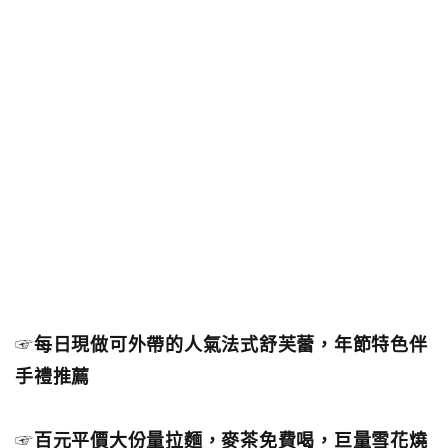
☞
每日現做可外帶的人氣法式舒芙蕾，年節特色伴
手禮推薦
☞
百元平價大份量拉麵，麥茶免費喝，巨量雪花燒