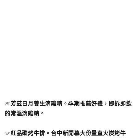
☞
芳茲日月養生滴雞精。孕期推薦好禮，即拆即飲
的常溫滴雞精。
☞
紅品碳烤牛排。台中新開幕大份量直火炭烤牛