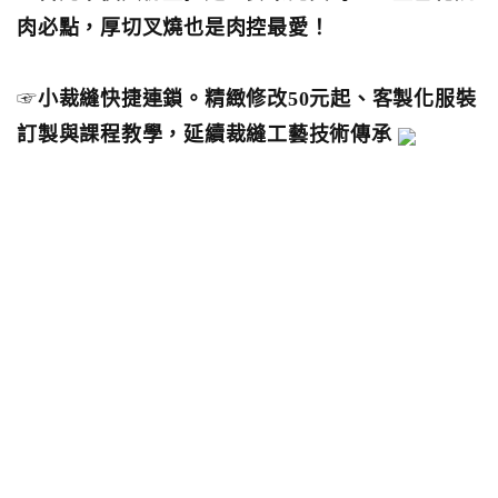
肉必點，厚切叉燒也是肉控最愛！
☞
小裁縫快捷連鎖。精緻修改50元起、客製化服裝
訂製與課程教學，延續裁縫工藝技術傳承