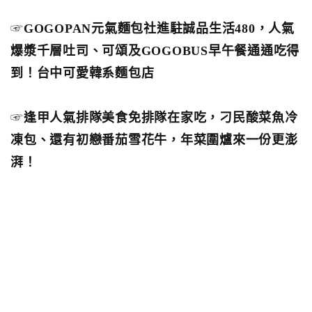
☞
GOGOPAN元氣麵包社進駐誠品生活480，人氣
爆漿千層吐司、可頌及GOGOBUS早午餐通通吃得
到！台中可愛韓系麵包店
☞
逢甲人氣排隊美食免排隊在家吃，刁民酸菜魚冷
凍包、還有初戀番茄雪花牛，年菜圍爐來一份更澎
湃！