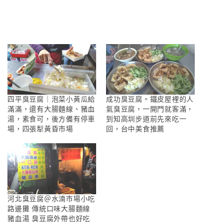
四平臭豆腐｜泡菜小黃瓜給
成功臭豆腐。鐵皮屋裡的人
滿滿，還有大腸麵線、豬血
氣臭豆腐，一開門就客滿，
湯，素食可，後方備有停車
到知高圳步道前先來吃一
場，四張犁黃昏市場
回，台中美食推薦
河北臭豆腐＠水湳市場小吃
路邊攤 傳統口味大腸麵線
豬血湯 臭豆腐外帶也好吃