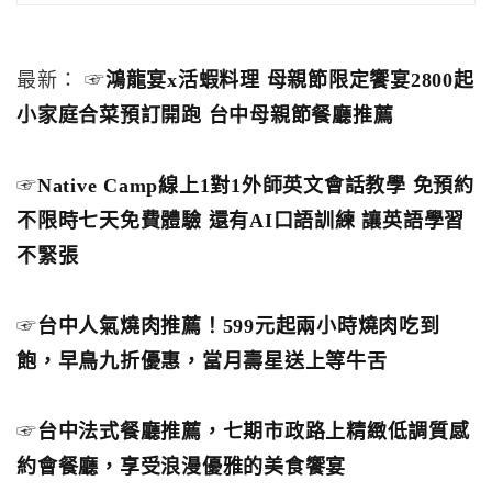
最新： ☞
鴻龍宴x活蝦料理 母親節限定饗宴2800起
小家庭合菜預訂開跑 台中母親節餐廳推薦
☞
Native Camp線上1對1外師英文會話教學 免預約
不限時七天免費體驗 還有AI口語訓練 讓英語學習
不緊張
☞
台中人氣燒肉推薦！599元起兩小時燒肉吃到
飽，早鳥九折優惠，當月壽星送上等牛舌
☞
台中法式餐廳推薦，七期市政路上精緻低調質感
約會餐廳，享受浪漫優雅的美食饗宴