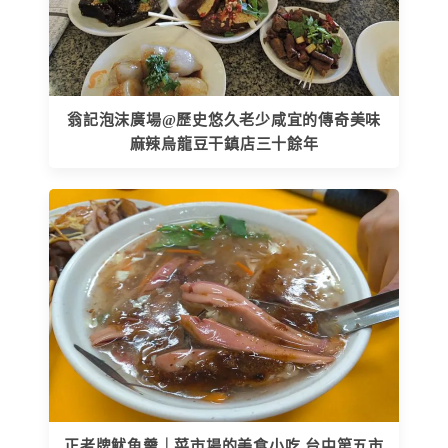
翁記泡沫廣場@歷史悠久老少咸宜的傳奇美味
麻辣烏龍豆干鎮店三十餘年
正老牌魷魚羹｜菜市場的美食小吃 台中第五市