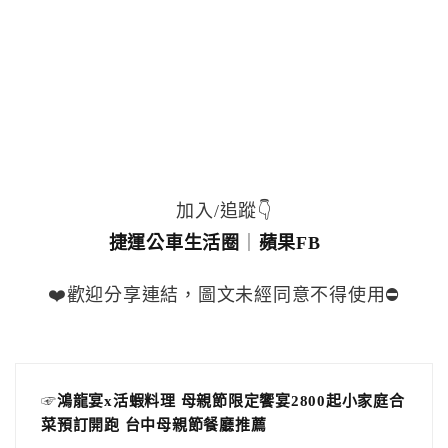
加入/追蹤👇
捷運公車生活圈
｜
蘋果FB
❤️歡迎分享連結，圖文未經同意不得使用⛔️
☞
鴻龍宴x活蝦料理 母親節限定饗宴2800起小家庭合
菜預訂開跑 台中母親節餐廳推薦