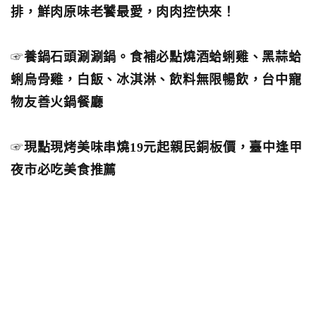
排，鮮肉原味老饕最愛，肉肉控快來！
☞
養鍋石頭涮涮鍋。食補必點燒酒蛤蜊雞、黑蒜蛤
蜊烏骨雞，白飯、冰淇淋、飲料無限暢飲，台中寵
物友善火鍋餐廳
☞
現點現烤美味串燒19元起親民銅板價，臺中逢甲
夜市必吃美食推薦