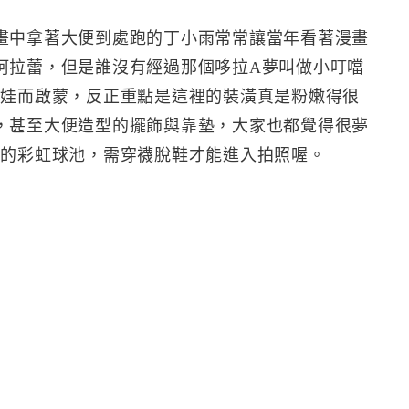
畫中拿著大便到處跑的丁小雨常常讓當年看著漫畫
阿拉蕾，但是誰沒有經過那個哆拉A夢叫做小叮噹
娃娃而啟蒙，反正重點是這裡的裝潢真是粉嫩得很
，甚至大便造型的擺飾與靠墊，大家也都覺得很夢
景的彩虹球池，需穿襪脫鞋才能進入拍照喔。