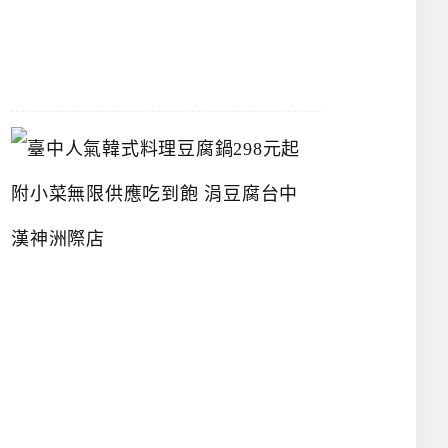
07-
26
臺
中
人
氣
韓
式
料
理
豆
腐
鍋
2
9
8
元
起
附
小