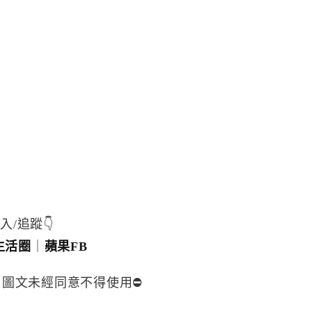
入/追蹤👇
生活圈
｜
蘋果FB
，圖文未經同意不得使用⛔️