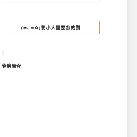
(≖ᴗ≖✿)養小人需要您的讚
✿廣告✿