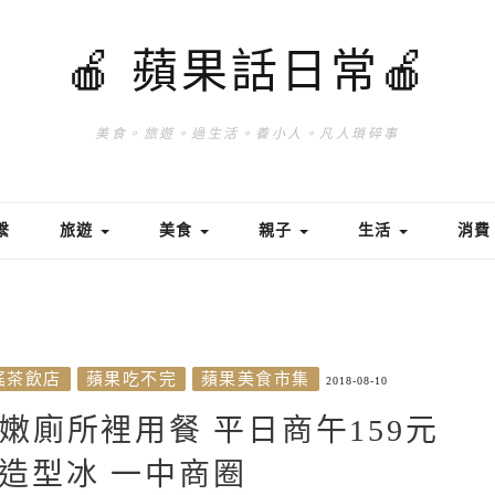
🍎 蘋果話日常🍎
美食。旅遊。過生活。養小人。凡人瑣碎事
繫
旅遊
美食
親子
生活
消
搖茶飲店
蘋果吃不完
蘋果美食市集
2018-08-10
嫩廁所裡用餐 平日商午159元
桶造型冰 一中商圈