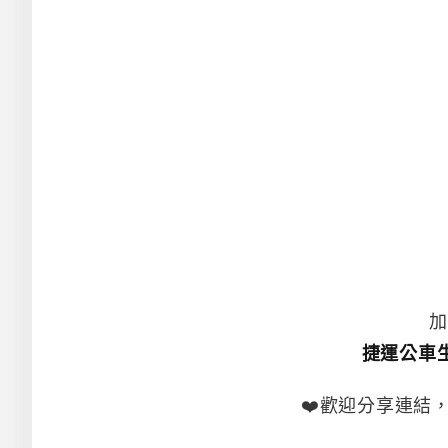
加
捷運公車
❤️歡迎分享連結