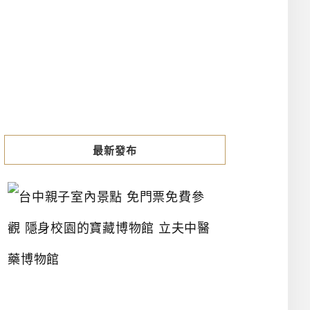
最新發布
台
中
親
子
室
內
景
點
免
門