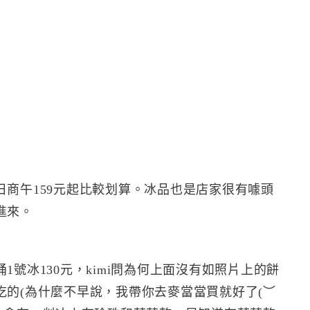
商午159元起比較划算。冰品也是店家很有噱頭
進來。
號冰130元，kimi問為何上面沒有如照片上的餅
的(為什麼不早說，我帶你去麥當當買就好了(︶