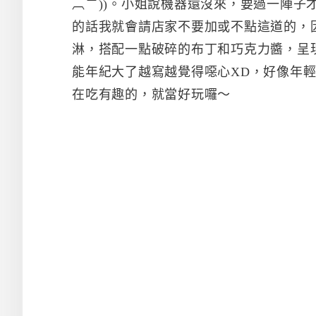
︹︺))。小姐說機器還沒來，要過一陣子
的話我就會請店家不要加或不點這道的，
淋，搭配一點破碎的布丁和巧克力醬，呈
能年紀大了越寫越覺得噁心XD，好像年
在吃有趣的，就當好玩囉～