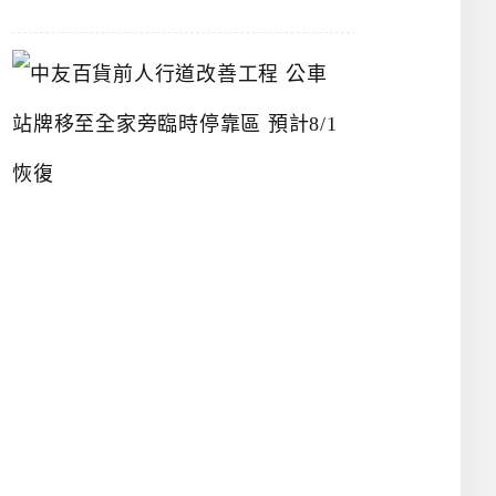
中
友
百
貨
前
人
行
道
改
善
工
程
公
車
站
牌
移
至
全
家
旁
臨