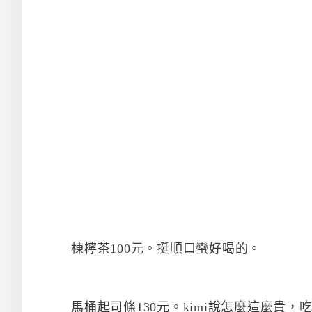
棟檸茶100元。挺順口蠻好喝的。
馬桶起司條130元。kimi說怎麼這麼貴