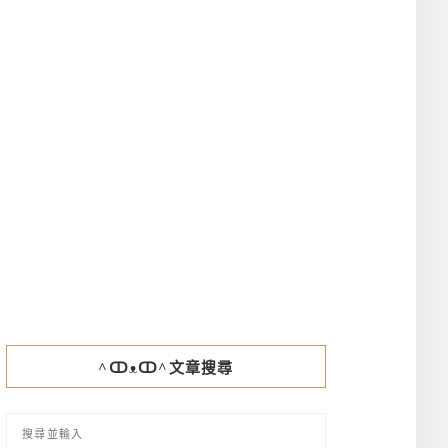
^ↀᴥↀ^文章搜尋