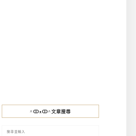
^ↀᴥↀ^文章搜尋