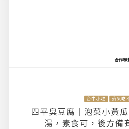
合作聯
台中小吃
蘋果吃
四平臭豆腐｜泡菜小黃瓜
湯，素食可，後方備