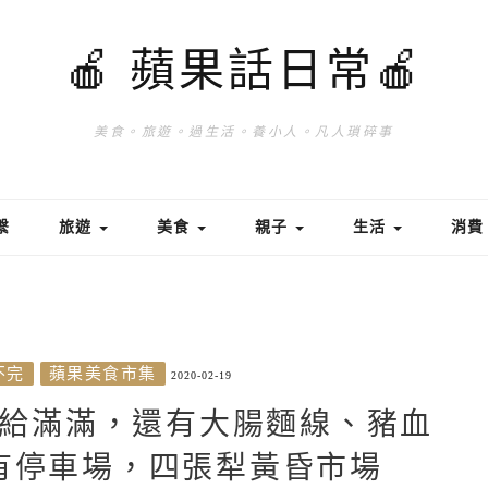
🍎 蘋果話日常🍎
美食。旅遊。過生活。養小人。凡人瑣碎事
繫
旅遊
美食
親子
生活
消
不完
蘋果美食市集
2020-02-19
給滿滿，還有大腸麵線、豬血
有停車場，四張犁黃昏市場