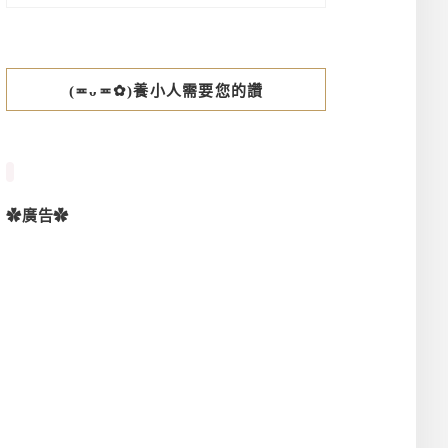
(≖ᴗ≖✿)養小人需要您的讚
✿廣告✿