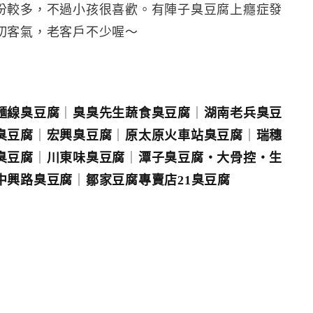
份較多，不過小孩很喜歡。有陣子臭豆腐上癮症發
切客氣，老客戶不少喔～
麵線臭豆腐
｜
臭臭先生蔬食臭豆腐
｜
湖南老兵臭豆
臭豆腐
｜
宏興臭豆腐
｜
原太原火車站臭豆腐
｜
瑞穗
臭豆腐
｜
川東味臭豆腐
｜
潭子臭豆腐‧大骨控‧生
中興路臭豆腐
｜
鄒家豆腐專賣店21臭豆腐