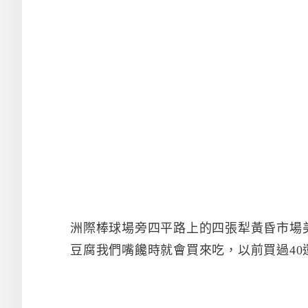
洲際棒球場旁四平路上的四張犁黃昏市場
豆腐我們嘴饞時就會買來吃，以前買過40