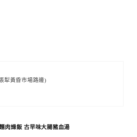
四張犁黃昏市場路邊)
麵肉燥飯 古早味大腸豬血湯