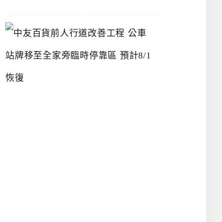
中
友
百
貨
前
人
行
道
改
善
工
程
公
車
站
牌
移
至
全
家
旁
臨