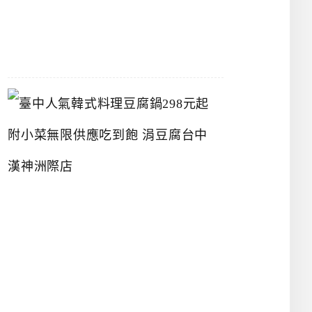
07-
26
臺
中
人
氣
韓
式
料
理
豆
腐
鍋
2
9
8
元
起
附
小