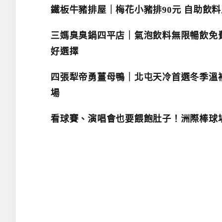
鐵板牛豬排屋｜梅花小豬排90元 自助飲
三媽臭臭鍋四平店｜氣泡飲料無限暢飲免費
好選擇
四張犁帝勇薑母鴨｜北屯天冷首選冬季溫補
場
看球賽、演唱會也要餵飽肚子！洲際棒球場