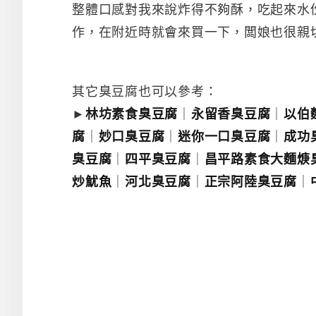
整體口感對我來說炸得不夠酥，吃起來水
作，在附近時就會來買一下，闆娘也很親
其它臭豆腐也可以參考：
►
林坊素食臭豆腐
｜
永留香臭豆腐
｜
以伯
腐
｜
妙口臭豆腐
｜
迷你一口臭豆腐
｜
成功
臭豆腐
｜
四平臭豆腐
｜
昌平路素食大麵焿
炒魷魚
｜
河北臭豆腐
｜
正宗阿陸臭豆腐
｜