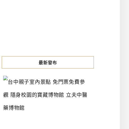
最新發布
台
中
親
子
室
內
景
點
免
門