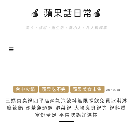
🍎 蘋果話日常🍎
美食。旅遊。過生活。養小人。凡人瑣碎事
台中火鍋
蘋果吃不完
蘋果美食市集
2017-05-18
三媽臭臭鍋四平店@氣泡飲料無限暢飲免費冰淇淋
麻辣鍋 沙茶魚頭鍋 泡菜鍋 大腸臭臭鍋等 鍋料豐
富份量足 平價吃鍋好選擇