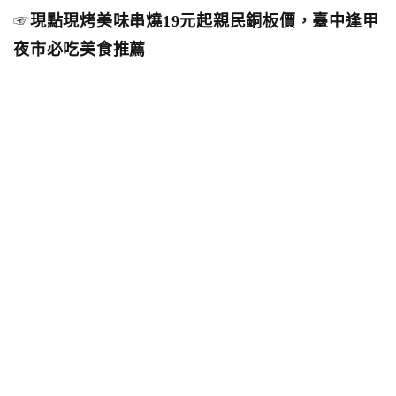
☞
現點現烤美味串燒19元起親民銅板價，臺中逢甲
夜市必吃美食推薦