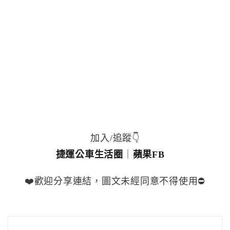
加入/追蹤👇
捷運公車生活圈
｜
蘋果FB
❤️歡迎分享連結，圖文未經同意不得使用⛔️