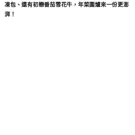
凍包、還有初戀番茄雪花牛，年菜圍爐來一份更澎
湃！