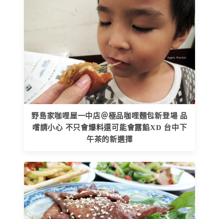
野島家咖哩屋一中店＠極品咖哩麵包新登場 品
嚐請小心 不只會爆料還可能會露餡XD 台中下
午茶的新選擇