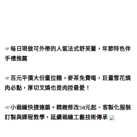
☞
每日現做可外帶的人氣法式舒芙蕾，年節特色伴
手禮推薦
☞
百元平價大份量拉麵，麥茶免費喝，巨量雪花燒
肉必點，厚切叉燒也是肉控最愛！
☞
小裁縫快捷連鎖。精緻修改50元起、客製化服裝
訂製與課程教學，延續裁縫工藝技術傳承