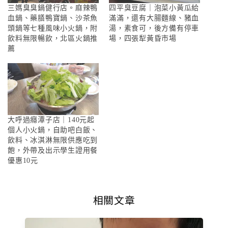
三媽臭臭鍋健行店。麻辣鴨
四平臭豆腐｜泡菜小黃瓜給
血鍋、藥膳鴨寶鍋、沙茶魚
滿滿，還有大腸麵線、豬血
頭鍋等七種風味小火鍋，附
湯，素食可，後方備有停車
飲料無限暢飲，北區火鍋推
場，四張犁黃昏市場
薦
大呼過癮潭子店｜140元起
個人小火鍋，自助吧白飯、
飲料、冰淇淋無限供應吃到
飽，外帶及出示學生證用餐
優惠10元
相關文章