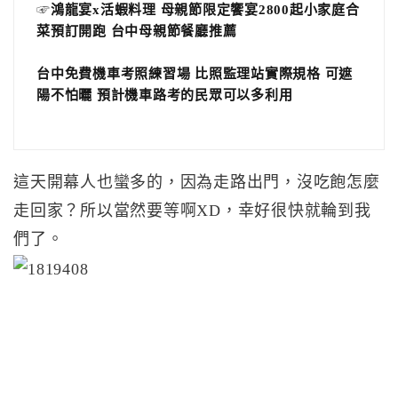
☞
鴻龍宴x活蝦料理 母親節限定饗宴2800起小家庭合
菜預訂開跑 台中母親節餐廳推薦
台中免費機車考照練習場 比照監理站實際規格 可遮
陽不怕曬 預計機車路考的民眾可以多利用
這天開幕人也蠻多的，因為走路出門，沒吃飽怎麼
走回家？所以當然要等啊XD，幸好很快就輪到我
們了。