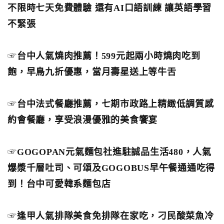
不限時七天免費體驗 還有AI口語訓練 讓英語學習
不緊張
☞
台中人氣燒肉推薦！599元起兩小時燒肉吃到
飽，早鳥九折優惠，當月壽星送上等牛舌
☞
台中法式餐廳推薦，七期市政路上精緻低調質感
約會餐廳，享受浪漫優雅的美食饗宴
☞
GOGOPAN元氣麵包社進駐誠品生活480，人氣
爆漿千層吐司、可頌及GOGOBUS早午餐通通吃得
到！台中可愛韓系麵包店
☞
逢甲人氣排隊美食免排隊在家吃，刁民酸菜魚冷