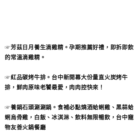
☞
芳茲日月養生滴雞精。孕期推薦好禮，即拆即飲
的常溫滴雞精。
☞
紅品碳烤牛排。台中新開幕大份量直火炭烤牛
排，鮮肉原味老饕最愛，肉肉控快來！
☞
養鍋石頭涮涮鍋。食補必點燒酒蛤蜊雞、黑蒜蛤
蜊烏骨雞，白飯、冰淇淋、飲料無限暢飲，台中寵
物友善火鍋餐廳