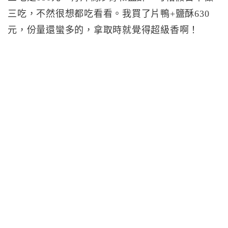
三吃，不然很想都吃看看。我買了片鴨+鹽酥630
元，份量還蠻多的，拿取時就覺得超級香啊！