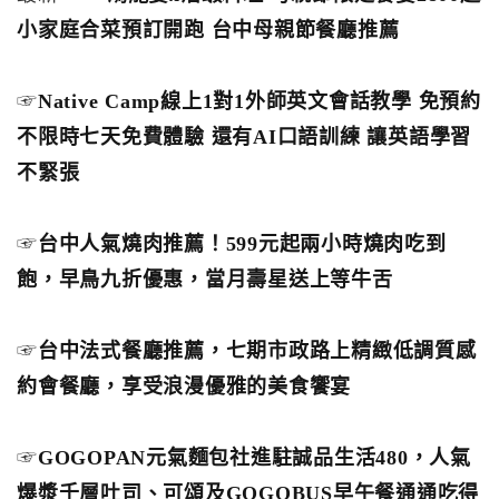
小家庭合菜預訂開跑 台中母親節餐廳推薦
☞
Native Camp線上1對1外師英文會話教學 免預約
不限時七天免費體驗 還有AI口語訓練 讓英語學習
不緊張
☞
台中人氣燒肉推薦！599元起兩小時燒肉吃到
飽，早鳥九折優惠，當月壽星送上等牛舌
☞
台中法式餐廳推薦，七期市政路上精緻低調質感
約會餐廳，享受浪漫優雅的美食饗宴
☞
GOGOPAN元氣麵包社進駐誠品生活480，人氣
爆漿千層吐司、可頌及GOGOBUS早午餐通通吃得