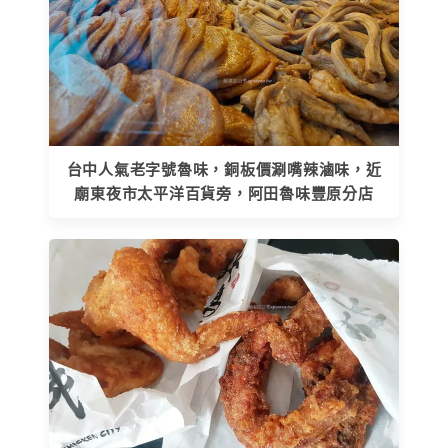
台中人氣老字號魯味，銅板價涮嘴辣滷味，近
廟東夜市太平洋百貨旁，阿田魯味豐原分店