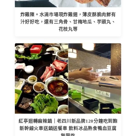
炸雞陳。水湳市場現炸雞翅，薄皮酥脆肉鮮有
汁好好吃，還有三角骨、甘梅地瓜、芋頭丸、
花枝丸等
紅亭迴轉麻辣鍋｜老四川新品牌120分鐘吃到飽
新幹線火車送鍋送餐車 飲料冰品熟食鴨血豆腐
無限吃