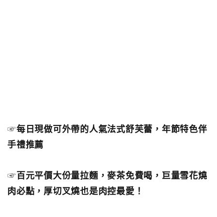
☞
每日現做可外帶的人氣法式舒芙蕾，年節特色伴
手禮推薦
☞
百元平價大份量拉麵，麥茶免費喝，巨量雪花燒
肉必點，厚切叉燒也是肉控最愛！