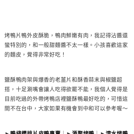
烤鴨片鴨外皮酥脆，鴨肉鮮嫩有肉，我記得沾醬還
蠻特別的，和一般甜麵醬不太一樣。小孩喜歡這家
的麵皮，覺得非常好吃！
鹽酥鴨肉架與爆香的老薑片和酥香蒜末與椒鹽超
搭，十足涮嘴會讓人吃得欲罷不能，我個人覺得是
目前吃過的外帶烤鴨店裡鹽酥鴨最好吃的，可惜這
間不在台中，大家如果有機會到中和可以參考喔～
►
鴨棧櫻桃片皮鴨專賣
｜►
源聚烤鴨
｜►
清水烤鴨