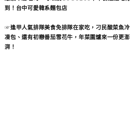
到！台中可愛韓系麵包店
☞
逢甲人氣排隊美食免排隊在家吃，刁民酸菜魚冷
凍包、還有初戀番茄雪花牛，年菜圍爐來一份更澎
湃！