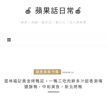
🍎 蘋果話日常🍎
美食。旅遊。過生活。養小人。凡人瑣碎事
蘋果美食市集
2020-09-14
雲林福記黃金烤鴨莊。一鴨三吃肉鮮多汁超香涮嘴
鹽酥鴨，中和美食，新北烤鴨