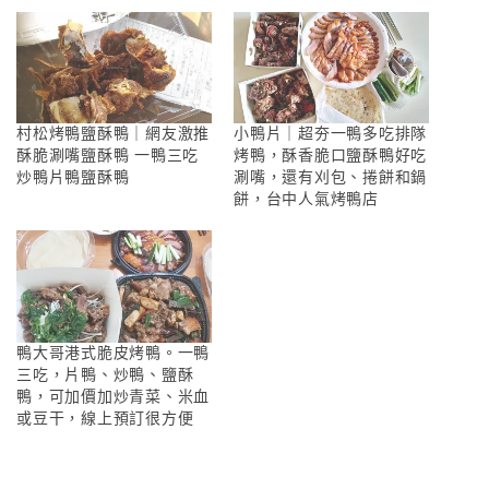
村松烤鴨鹽酥鴨｜網友激推
小鴨片｜超夯一鴨多吃排隊
酥脆涮嘴鹽酥鴨 一鴨三吃
烤鴨，酥香脆口鹽酥鴨好吃
炒鴨片鴨鹽酥鴨
涮嘴，還有刈包、捲餅和鍋
餅，台中人氣烤鴨店
鴨大哥港式脆皮烤鴨。一鴨
三吃，片鴨、炒鴨、鹽酥
鴨，可加價加炒青菜、米血
或豆干，線上預訂很方便