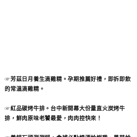
☞
芳茲日月養生滴雞精。孕期推薦好禮，即拆即飲
的常溫滴雞精。
☞
紅品碳烤牛排。台中新開幕大份量直火炭烤牛
排，鮮肉原味老饕最愛，肉肉控快來！