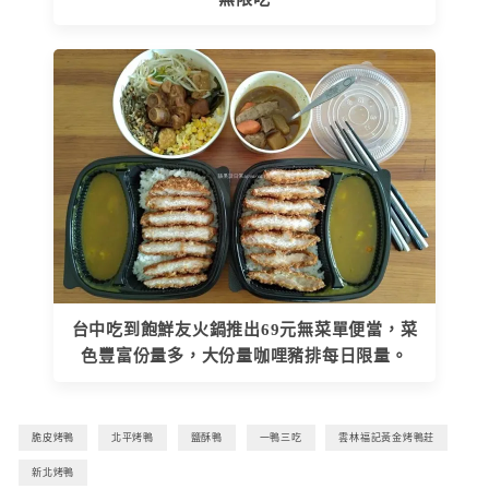
台中吃到飽鮮友火鍋推出69元無菜單便當，菜
色豐富份量多，大份量咖哩豬排每日限量。
脆皮烤鴨
北平烤鴨
鹽酥鴨
一鴨三吃
雲林福記黃金烤鴨莊
新北烤鴨