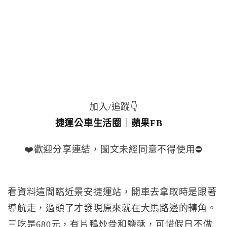
加入/追蹤👇
捷運公車生活圈
｜
蘋果FB
❤️歡迎分享連結，圖文未經同意不得使用⛔️
看資料這間臨近景安捷運站，開車去拿取時是跟著
導航走，過頭了才發現原來就在大馬路邊的轉角。
三吃是680元，有片鴨炒骨和鹽酥，可惜假日不做