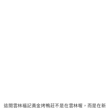
這間雲林福記黃金烤鴨莊不是在雲林喔，而是在新