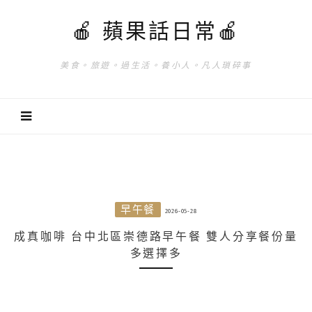
🍎 蘋果話日常🍎
美食。旅遊。過生活。養小人。凡人瑣碎事
早午餐
2026-05-28
成真咖啡 台中北區崇德路早午餐 雙人分享餐份量
多選擇多