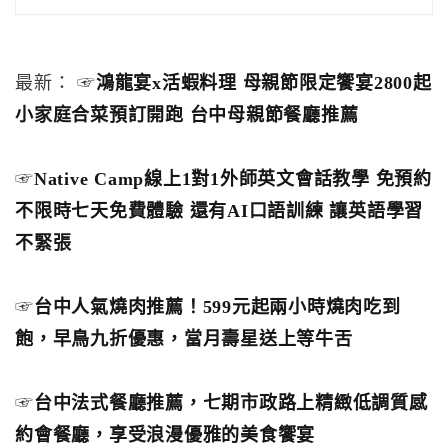
最新： ☞
鴻龍宴x活蝦料理 母親節限定饗宴2800起
小家庭合菜預訂開跑 台中母親節餐廳推薦
☞
Native Camp線上1對1外師英文會話教學 免預約
不限時七天免費體驗 還有AI口語訓練 讓英語學習
不緊張
☞
台中人氣燒肉推薦！599元起兩小時燒肉吃到
飽，早鳥九折優惠，當月壽星送上等牛舌
☞
台中法式餐廳推薦，七期市政路上精緻低調質感
約會餐廳，享受浪漫優雅的美食饗宴