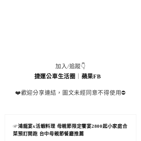
加入/追蹤👇
捷運公車生活圈
｜
蘋果FB
❤️歡迎分享連結，圖文未經同意不得使用⛔️
☞
鴻龍宴x活蝦料理 母親節限定饗宴2800起小家庭合
菜預訂開跑 台中母親節餐廳推薦