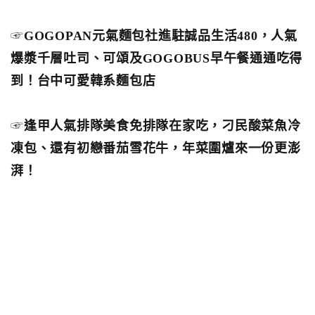
☞
GOGOPAN元氣麵包社進駐誠品生活480，人氣
爆漿千層吐司、可頌及GOGOBUS早午餐通通吃得
到！台中可愛韓系麵包店
☞
逢甲人氣排隊美食免排隊在家吃，刁民酸菜魚冷
凍包、還有初戀番茄雪花牛，年菜圍爐來一份更澎
湃！