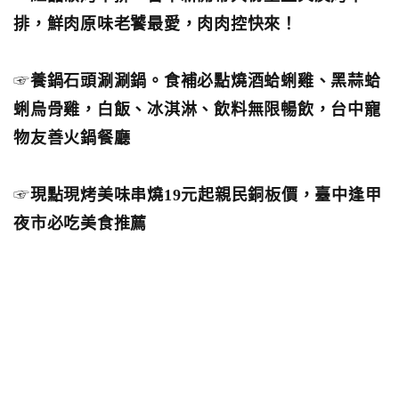
排，鮮肉原味老饕最愛，肉肉控快來！
☞
養鍋石頭涮涮鍋。食補必點燒酒蛤蜊雞、黑蒜蛤
蜊烏骨雞，白飯、冰淇淋、飲料無限暢飲，台中寵
物友善火鍋餐廳
☞
現點現烤美味串燒19元起親民銅板價，臺中逢甲
夜市必吃美食推薦