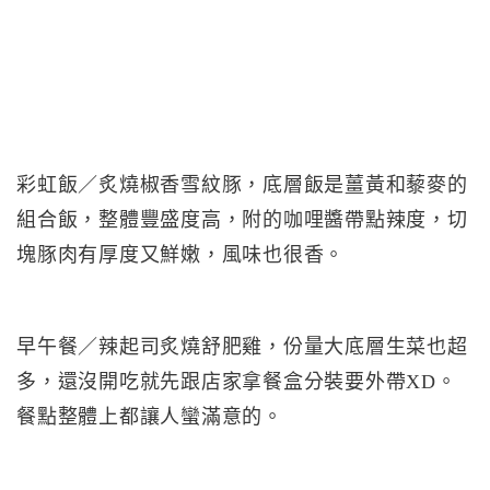
彩虹飯／炙燒椒香雪紋豚，底層飯是薑黃和藜麥的
組合飯，整體豐盛度高，附的咖哩醬帶點辣度，切
塊豚肉有厚度又鮮嫩，風味也很香。
早午餐／辣起司炙燒舒肥雞，份量大底層生菜也超
多，還沒開吃就先跟店家拿餐盒分裝要外帶XD。
餐點整體上都讓人蠻滿意的。