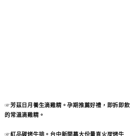
☞
芳茲日月養生滴雞精。孕期推薦好禮，即拆即飲
的常溫滴雞精。
☞
紅品碳烤牛排。台中新開幕大份量直火炭烤牛