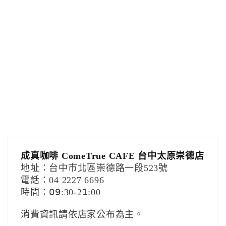
成真咖啡 ComeTrue CAFE 台中太原崇德店
地址：台中市北區崇德路一段523號
電話：04 2227 6696
時間：𝟢𝟫:30-2𝟣:00
消費資訊請依店家公布為主。