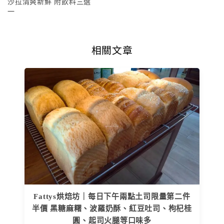
沙拉清爽新鮮 附飲料三選
一
相關文章
Fattys烘焙坊｜每日下午兩點土司限量第二件
半價 黑糖麻糬、波羅奶酥、紅豆吐司、枸杞桂
圓、起司火腿等口味多