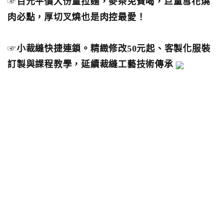
☞
百元平價大份量拉麵，麥茶免費喝，巨量雪花燒
肉必點，厚切叉燒也是肉控最愛！
☞
小裁縫快捷連鎖。精緻修改50元起、客製化服裝
訂製與課程教學，延續裁縫工藝技術傳承