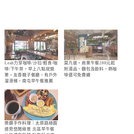
Leah力芽咖啡/沙拉/輕食/咖
莫凡彼。商業午餐288元起
啡/下午茶。早上八點就營
附湯品、麵包及飲料，熱咖
業，友善親子餐廳，有戶外
啡還可免費續
溜滑梯，南屯早午餐推薦
樂饌手作料理｜太原路綠園
道旁悠閒綠景 北區早午餐