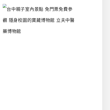
台
中
親
子
室
內
景
點
免
門
票
免
費
參
觀
隱
身
校
園
的
寶
藏
博
物