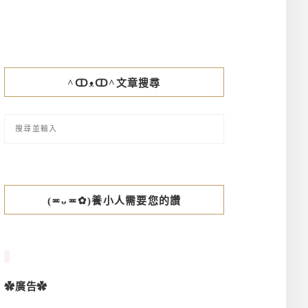
^ↀᴥↀ^文章搜尋
(≖ᴗ≖✿)養小人需要您的讚
✿廣告✿