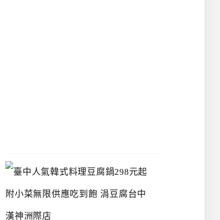
館
立
夫
中
醫
藥
博
物
館
2026-
07-
26
臺
中
人
氣
韓
式
料