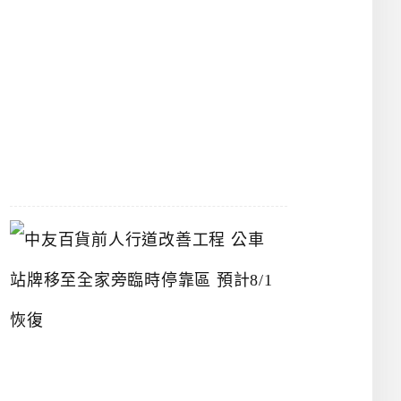
漢
神
洲
際
店
2026-
07-
22
中
友
百
貨
前
人
行
道
改
善
工