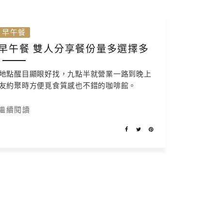
早午餐
早午餐 雙人分享餐份量多選擇多
地點醒目顯眼好找，九點半就營業一路到晚上
友約聚時方便覓食質感也不錯的咖啡館。
繼續閱讀