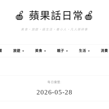
🍎 蘋果話日常🍎
美食。旅遊。過生活。養小人。凡人瑣碎事
繫
旅遊
美食
親子
生活
消
每日彙整:
2026-05-28