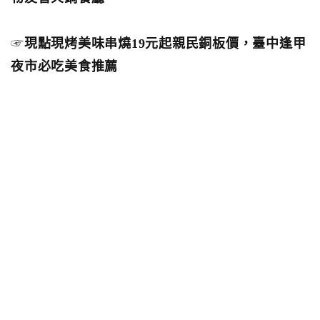
☞
現點現烤美味串燒19元起親民銅板價，臺中逢甲
夜市必吃美食推薦