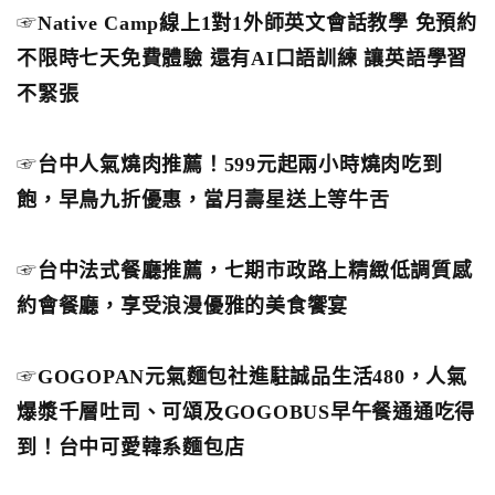
☞
Native Camp線上1對1外師英文會話教學 免預約
不限時七天免費體驗 還有AI口語訓練 讓英語學習
不緊張
☞
台中人氣燒肉推薦！599元起兩小時燒肉吃到
飽，早鳥九折優惠，當月壽星送上等牛舌
☞
台中法式餐廳推薦，七期市政路上精緻低調質感
約會餐廳，享受浪漫優雅的美食饗宴
☞
GOGOPAN元氣麵包社進駐誠品生活480，人氣
爆漿千層吐司、可頌及GOGOBUS早午餐通通吃得
到！台中可愛韓系麵包店