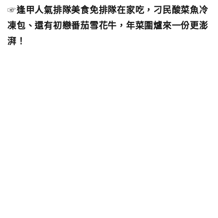
☞
逢甲人氣排隊美食免排隊在家吃，刁民酸菜魚冷
凍包、還有初戀番茄雪花牛，年菜圍爐來一份更澎
湃！