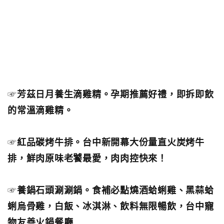
☞
芳茲日月養生滴雞精。孕期推薦好禮，即拆即飲
的常溫滴雞精。
☞
紅品碳烤牛排。台中新開幕大份量直火炭烤牛
排，鮮肉原味老饕最愛，肉肉控快來！
☞
養鍋石頭涮涮鍋。食補必點燒酒蛤蜊雞、黑蒜蛤
蜊烏骨雞，白飯、冰淇淋、飲料無限暢飲，台中寵
物友善火鍋餐廳