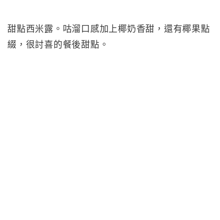
甜點西米露。咕溜口感加上椰奶香甜，還有椰果點
綴，很討喜的餐後甜點。