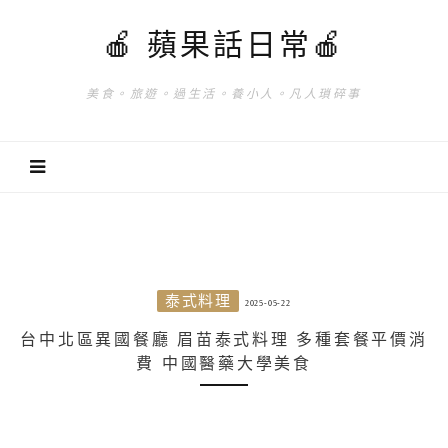
🍎 蘋果話日常🍎
美食。旅遊。過生活。養小人。凡人瑣碎事
泰式料理
2025-05-22
台中北區異國餐廳 眉苗泰式料理 多種套餐平價消
費 中國醫藥大學美食