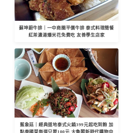
蘇坤蔚牛排｜一中商圈平價牛排 泰式料理簡餐
紅茶濃湯爆米花免費吃 友善學生店家
藍象廷｜經典道地泰式火鍋399元起吃到飽 加
點泰國菜每道只要100元 大魯閣新時代購物中