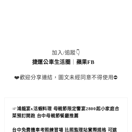
加入/追蹤👇
捷運公車生活圈
｜
蘋果FB
❤️歡迎分享連結，圖文未經同意不得使用⛔️
☞
鴻龍宴x活蝦料理 母親節限定饗宴2800起小家庭合
菜預訂開跑 台中母親節餐廳推薦
台中免費機車考照練習場 比照監理站實際規格 可遮