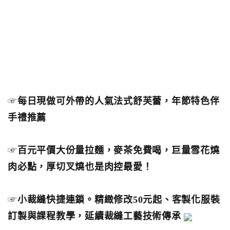
☞
每日現做可外帶的人氣法式舒芙蕾，年節特色伴
手禮推薦
☞
百元平價大份量拉麵，麥茶免費喝，巨量雪花燒
肉必點，厚切叉燒也是肉控最愛！
☞
小裁縫快捷連鎖。精緻修改50元起、客製化服裝
訂製與課程教學，延續裁縫工藝技術傳承