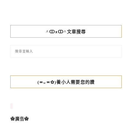
^ↀᴥↀ^文章搜尋
(≖ᴗ≖✿)養小人需要您的讚
✿廣告✿