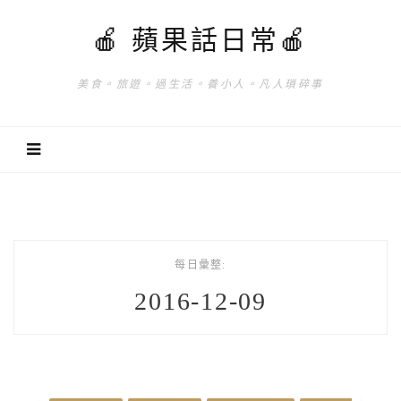
🍎 蘋果話日常🍎
美食。旅遊。過生活。養小人。凡人瑣碎事
每日彙整:
2016-12-09