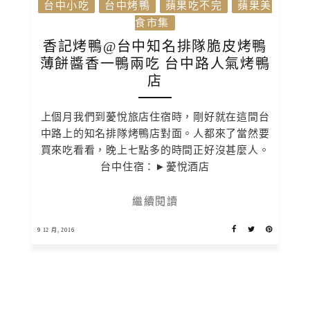
台中小吃
台中烤鴨
蘋果吃不完
蘋果美
食市集
香記烤鴨@台中知名排隊脆皮烤鴨
薄餅醬香一鴨兩吃 台中路人氣烤鴨
店
上個月我們到薆悅旅店住宿時，剛好就在這間台
中路上的知名排隊烤鴨店對面。人都來了當然要
買來吃看看，晚上七點多的時間正好沒甚麼人。
台中住宿：►薆悅酒店
繼續閱讀
9 12 月, 2016