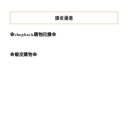
讀者優惠
✿
shopback購物回饋
✿
✿
蝦皮購物
✿