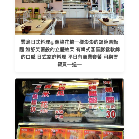
雲鳥日式料理@像棉花糖一樣澎澎的鍋燒烏龍
麵 如舒芙蕾般的立體效果 有韓式蒸蛋膨鬆軟綿
的口感 日式家庭料理 平日有商業套餐 可樂雪
碧買一送一