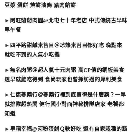
豆漿 蛋餅 燒餅油條 豬肉餡餅
►
阿旺爺爺肉圓@北屯七十年老店 中式傳統古早味
早午餐
►
四平路甜鹹米苔目＠冰熱米苔目都好吃 晚點來
就吃不到的人氣小吃攤
►
無名肉粥＠超人氣十元肉粥 高CP值的銅板美食
透早就能吃得到 食尚玩家也曾採訪過的犀利美食
►
仁康蔘藥行＠蔘藥行裡到底賣得是什麼藥？一早
就排隊超熱鬧 健行國小對面神秘排隊店家 老饕都
知道
►
早稻幸福@河粉蛋餅Ｑ軟好吃 還有自家栽種的蔬