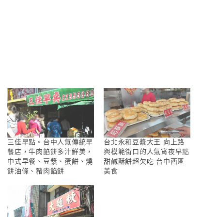
三佳早點。台中人氣傳統早
台北永和豆漿大王 向上路
餐店，牛肉餡餅多汁鮮美，
與模範街口的人氣宵夜早點
中式早餐、豆漿、蛋餅、燒
甜鹹酥餅超欠吃 台中西區
餅油條、豬肉餡餅
美食