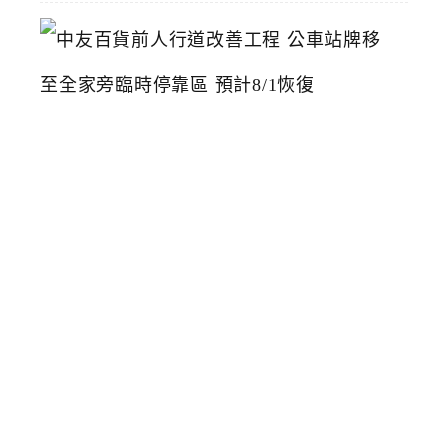
中
友
百
貨
前
人
行
道
改
善
工
程
公
車
站
牌
移
至
全
家
旁
臨
時
停