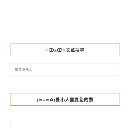
^ↀᴥↀ^文章搜尋
(≖ᴗ≖✿)養小人需要您的讚