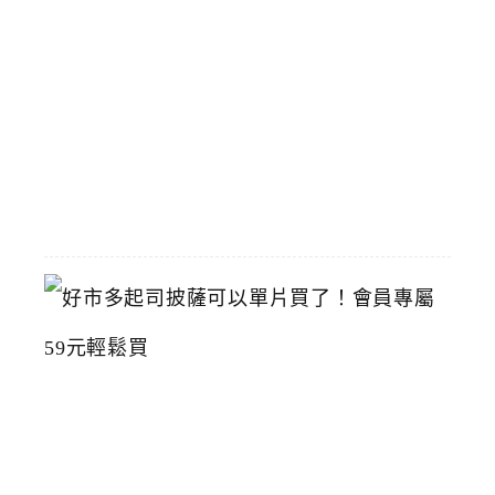
臺
灣
美
術
館
2026-
07-
15
好
市
多
起
司
披
薩
可
以
單
片