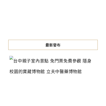
最新發布
台
中
親
子
室
內
景
點
免
門
票
免