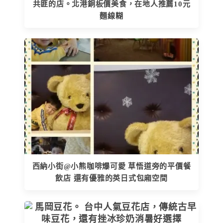
共匪的店。北港銅板價美食，在地人推薦10元
麵線糊
西納小街@小熊咖啡爆可愛 草悟道旁的平價餐
飲店 還有優雅的英日式包廂空間