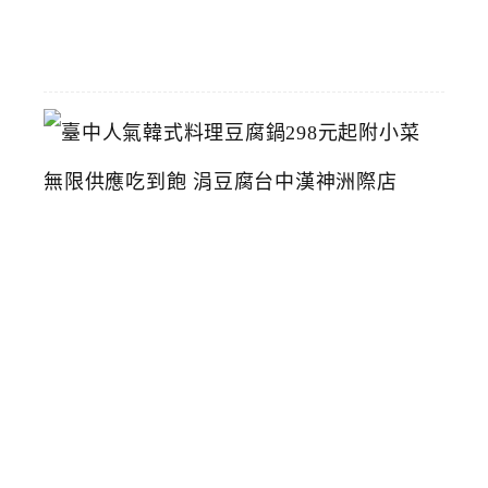
07-
26
臺
中
人
氣
韓
式
料
理
豆
腐
鍋
2
9
8
元
起
附
小
菜