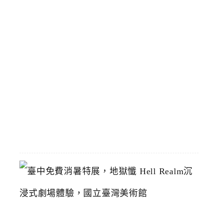
靠
區
預
計
8
/
1
恢
復
2026-
07-
19
臺
中
免
費
消
暑
特