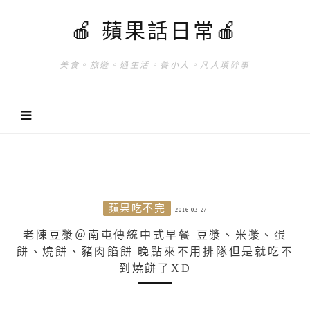
🍎 蘋果話日常🍎
美食。旅遊。過生活。養小人。凡人瑣碎事
蘋果吃不完
2016-03-27
老陳豆漿＠南屯傳統中式早餐 豆漿、米漿、蛋
餅、燒餅、豬肉餡餅 晚點來不用排隊但是就吃不
到燒餅了XD