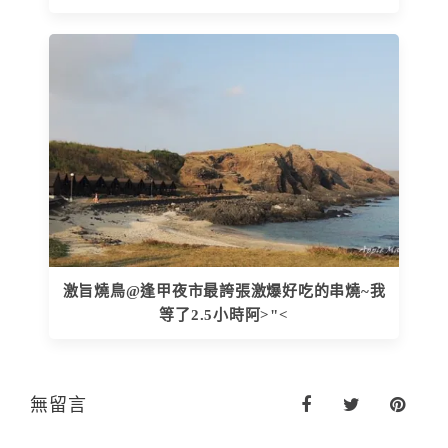
激旨燒鳥@逢甲夜市最誇張激爆好吃的串燒~我
等了2.5小時阿>"<
無留言