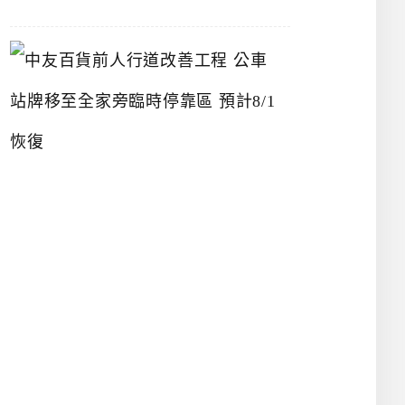
中
友
百
貨
前
人
行
道
改
善
工
程
公
車
站
牌
移
至
全
家
旁
臨