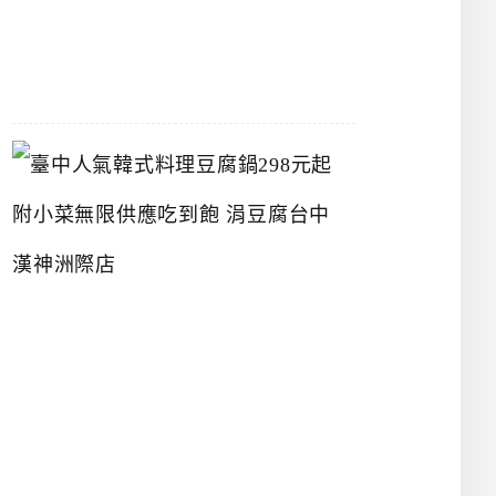
07-
26
臺
中
人
氣
韓
式
料
理
豆
腐
鍋
2
9
8
元
起
附
小