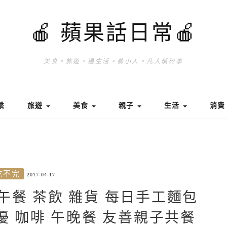
🍎 蘋果話日常🍎
美食。旅遊。過生活。養小人。凡人瑣碎事
繫
旅遊
美食
親子
生活
消
吃不完
2017-04-17
d@早午餐 茶飲 雜貨 每日手工麵包
優 咖啡 午晚餐 友善親子共餐