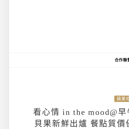
合作聯
蘋果
看心情 in the moo
貝果新鮮出爐 餐點質價