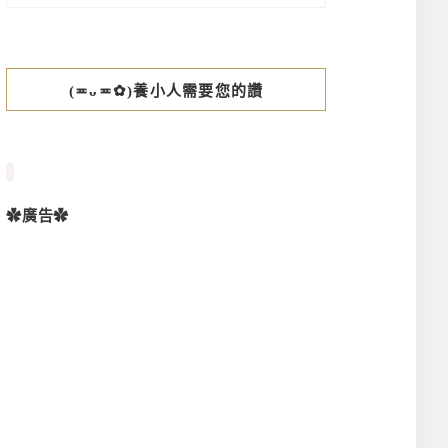
(≖ᴗ≖✿)養小人需要您的讚
✿廣告✿