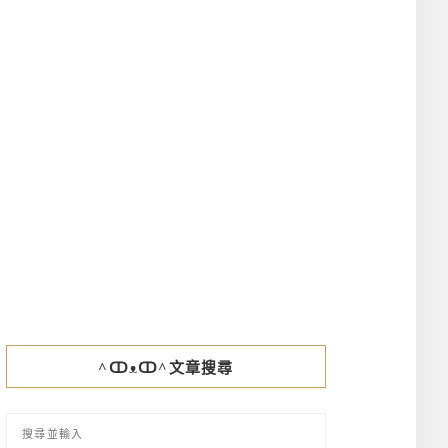
^ↀᴥↀ^文章搜尋