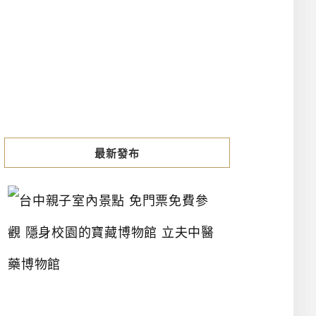
最新發布
台
中
親
子
室
內
景
點
免
門