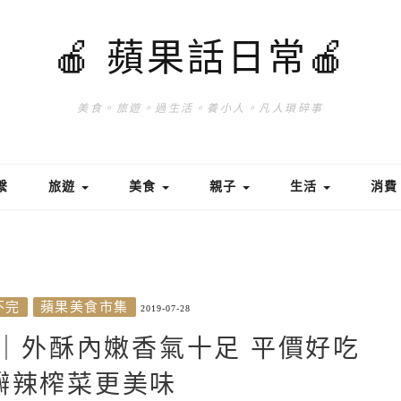
🍎 蘋果話日常🍎
美食。旅遊。過生活。養小人。凡人瑣碎事
繫
旅遊
美食
親子
生活
消
不完
蘋果美食市集
2019-07-28
｜外酥內嫩香氣十足 平價好吃
瓣辣榨菜更美味