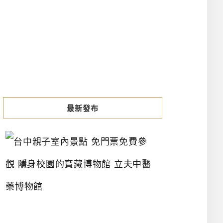
最新發布
台
中
親
子
室
內
景
點
免
門