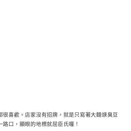
都很喜歡。店家沒有招牌，就是只寫著大麵焿臭豆
一路口，顯眼的地標就屈臣氏囉！