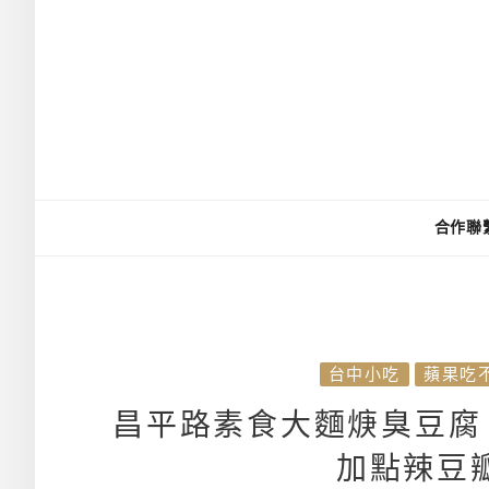
合作聯
台中小吃
蘋果吃
昌平路素食大麵焿臭豆腐
加點辣豆