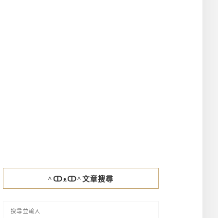
^ↀᴥↀ^文章搜尋