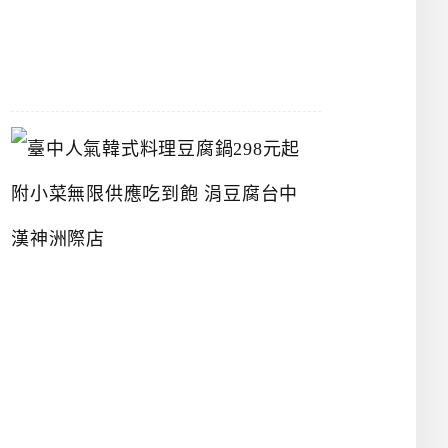
07-
26
臺
中
人
氣
韓
式
料
理
豆
腐
鍋
2
9
8
元
起
附
小