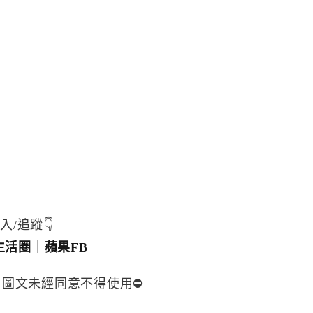
入/追蹤👇
生活圈
｜
蘋果FB
，圖文未經同意不得使用⛔️