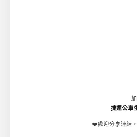
加
捷運公車
❤️歡迎分享連結