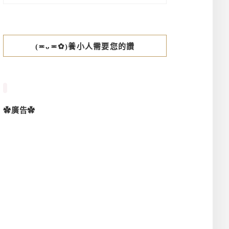
(≖ᴗ≖✿)養小人需要您的讚
✿廣告✿