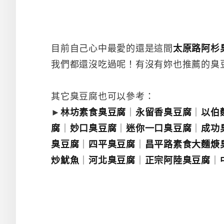
目前自己心中最愛的還是這間
太原路阿杉
我們都還沒吃過呢！有沒有妳也推薦的臭
其它臭豆腐也可以參考：
►
林坊素食臭豆腐
｜
永留香臭豆腐
｜
以伯
腐
｜
妙口臭豆腐
｜
迷你一口臭豆腐
｜
成功
臭豆腐
｜
四平臭豆腐
｜
昌平路素食大麵焿
炒魷魚
｜
河北臭豆腐
｜
正宗阿陸臭豆腐
｜