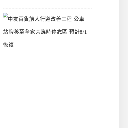
中
友
百
貨
前
人
行
道
改
善
工
程
公
車
站
牌
移
至
全
家
旁
臨