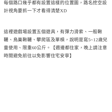
每個路口幾乎都有設置這樣的位置圖，路名挖空設
計視角要抓一下才看得清楚XD
這裡遊戲場設置五個遊具，有彈力滑索、一般鞦
韆、鳥巢鞦韆、攀爬區及單槓，說明是寫5~12歲兒
童使用、限重60公斤。【週邊都住家，晚上請注意
時間避免前往以免影響住宅安寧】