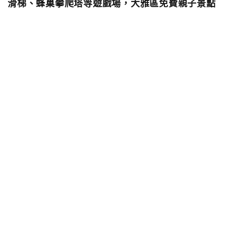
滑梯、蜂巢攀爬塔等遊戲場，大雅區免費親子景點