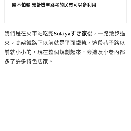
陽不怕曬 預計機車路考的民眾可以多利用
我們是在火車站吃完
Sukiyaすき家
後，一路散步過
來。高架鐵路下以前就是平面鐵軌，這段巷子路以
前就小小的，現在整個規劃起來，旁邊及小巷內都
多了許多特色店家。