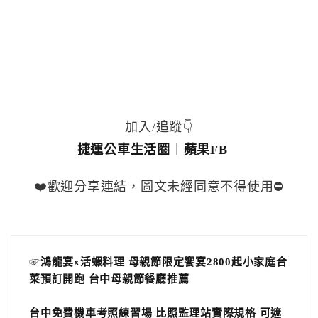
加入/追蹤👇
捷運公車生活圈
｜
蘋果FB
❤️歡迎分享連結，圖文未經同意不得使用⛔️
☞
鴻龍宴x活蝦料理 母親節限定饗宴2800起小家庭合
菜預訂開跑 台中母親節餐廳推薦
台中免費機車考照練習場 比照監理站實際規格 可遮