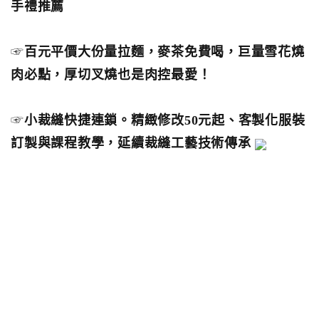
手禮推薦
☞
百元平價大份量拉麵，麥茶免費喝，巨量雪花燒
肉必點，厚切叉燒也是肉控最愛！
☞
小裁縫快捷連鎖。精緻修改50元起、客製化服裝
訂製與課程教學，延續裁縫工藝技術傳承