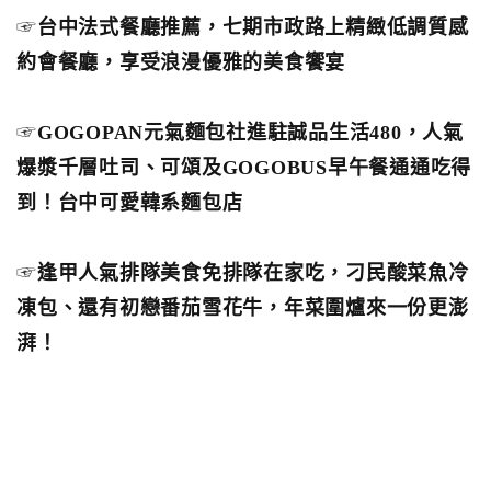
☞
台中法式餐廳推薦，七期市政路上精緻低調質感
約會餐廳，享受浪漫優雅的美食饗宴
☞
GOGOPAN元氣麵包社進駐誠品生活480，人氣
爆漿千層吐司、可頌及GOGOBUS早午餐通通吃得
到！台中可愛韓系麵包店
☞
逢甲人氣排隊美食免排隊在家吃，刁民酸菜魚冷
凍包、還有初戀番茄雪花牛，年菜圍爐來一份更澎
湃！