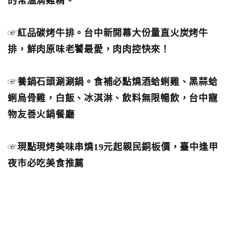
的常溫滴雞精。
☞
紅品碳烤牛排。台中新開幕大份量直火炭烤牛
排，鮮肉原味老饕最愛，肉肉控快來！
☞
養鍋石頭涮涮鍋。食補必點燒酒蛤蜊雞、黑蒜蛤
蜊烏骨雞，白飯、冰淇淋、飲料無限暢飲，台中寵
物友善火鍋餐廳
☞
現點現烤美味串燒19元起親民銅板價，臺中逢甲
夜市必吃美食推薦