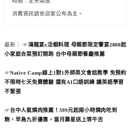
時間：全天開放
消費資訊請依店家公布為主。
最新： ☞
鴻龍宴x活蝦料理 母親節限定饗宴2800起
小家庭合菜預訂開跑 台中母親節餐廳推薦
☞
Native Camp線上1對1外師英文會話教學 免預約
不限時七天免費體驗 還有AI口語訓練 讓英語學習
不緊張
☞
台中人氣燒肉推薦！599元起兩小時燒肉吃到
飽，早鳥九折優惠，當月壽星送上等牛舌