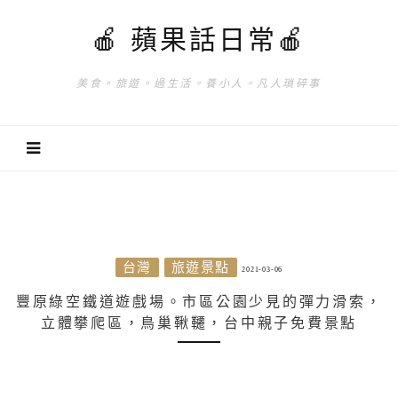
🍎 蘋果話日常🍎
美食。旅遊。過生活。養小人。凡人瑣碎事
台灣
旅遊景點
2021-03-06
豐原綠空鐵道遊戲場。市區公園少見的彈力滑索，
立體攀爬區，鳥巢鞦韆，台中親子免費景點