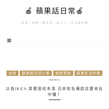
🍎 蘋果話日常🍎
美食。旅遊。過生活。養小人。凡人瑣碎事
台灣
蘋果過生活小事
旅遊景點
蘋果生活市集
2019-08-11
以為IKEA 其實是松本清 日本知名藥妝店要來台
中囉！