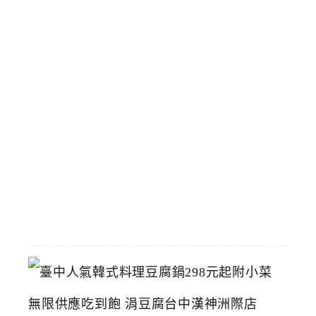
博
物
館
立
夫
中
醫
藥
博
物
館
2026-
07-
26
臺
中
人
氣
韓