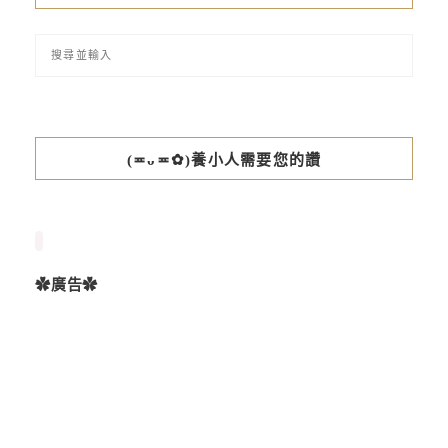
(≖ᴗ≖✿)養小人需要您的讚
✿廣告✿