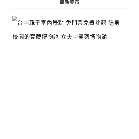
最新發布
台
中
親
子
室
內
景
點
免
門
票
免
費
參
觀
隱
身
校
園
的
寶
藏