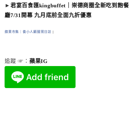
►
君宴百食匯kingbuffet｜崇德商圈全新吃到飽餐
廳7/31開幕 九月底前全面九折優惠
蘋果市集｜養小人顧腸胃日誌
|
追蹤 ☞：
蘋果IG