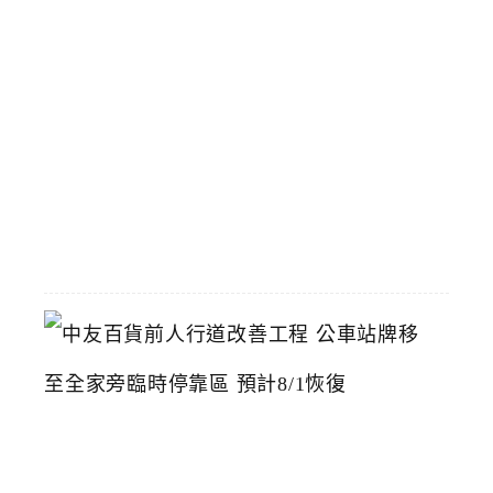
中
漢
神
洲
際
店
2026-
07-
22
中
友
百
貨
前
人
行
道
改