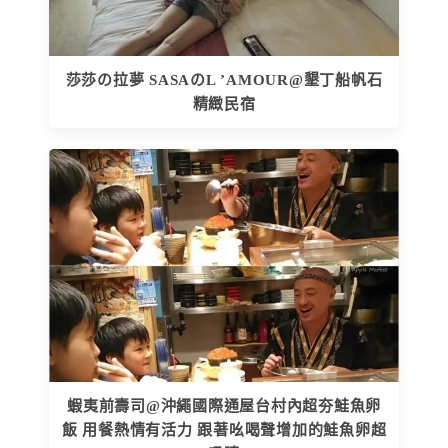
莎莎の拉夢 SASAのL ’AMOUR@墾丁船帆石
精緻民宿
蝦夷前壽司@沖繩國際通屋台村內超夯鮭魚卵
飯 用餐熱情有活力 跟著吆喝聲增加的鮭魚卵超