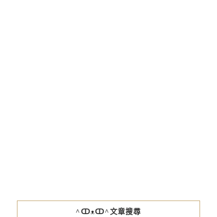
^ↀᴥↀ^文章搜尋