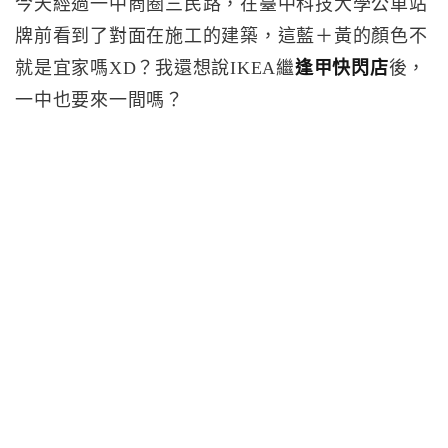
今天經過一中商圈三民路，在臺中科技大學公車站
牌前看到了對面在施工的建築，這藍＋黃的顏色不
就是宜家嗎XD？我還想說IKEA繼
逢甲快閃店
後，
一中也要來一間嗎？